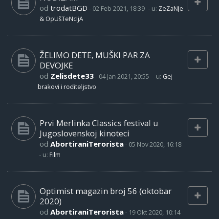
od
trodatBGD
-
02 Feb 2021, 18:39
- u:
ZeZaNJe
& OpUšTeNcIjA
ŽELIMO DETE, MUŠKI PAR ZA
DEVOJKE
od
Zelisdete33
-
04 Jan 2021, 20:55
- u:
Gej
brakovi i roditeljstvo
Prvi Merlinka Classics festival u
Jugoslovenskoj kinoteci
od
AbortiraniTerorista
-
05 Nov 2020, 16:18
- u:
Film
Optimist magazin broj 56 (oktobar
2020)
od
AbortiraniTerorista
-
19 Okt 2020, 10:14