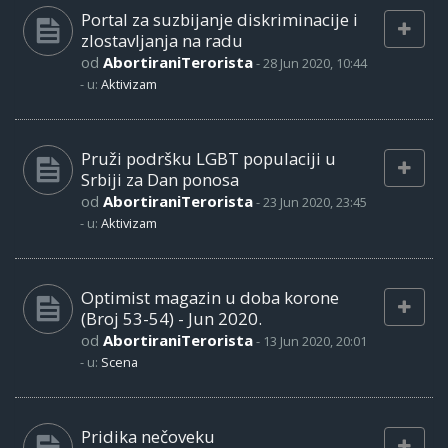
Portal za suzbijanje diskriminacije i
zlostavljanja na radu
od
AbortiraniTerorista
-
28 Jun 2020, 10:44
- u:
Aktivizam
Pruži podršku LGBT populaciji u
Srbiji za Dan ponosa
od
AbortiraniTerorista
-
23 Jun 2020, 23:45
- u:
Aktivizam
Optimist magazin u doba korone
(Broj 53-54) - Jun 2020.
od
AbortiraniTerorista
-
13 Jun 2020, 20:01
- u:
Scena
Pridika nečoveku