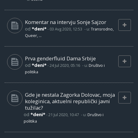
Komentar na intervju Sonje Sajzor
od
*deni*
-
03 Avg 2020, 12:53
- u:
Transrodno,
Queer, ...
Prva genderfluid Dama Srbije
od
*deni*
-
24 Jul 2020, 05:16
- u:
Društvo i
politika
Gde je nestala Zagorka Dolovac, moja
koleginica, aktuelni republički javni
tužilac?
od
*deni*
-
21 Jul 2020, 10:47
- u:
Društvo i
politika