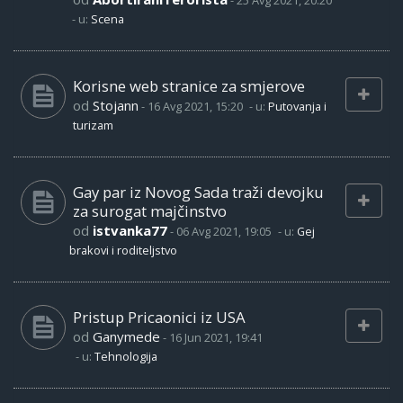
-
25 Avg 2021, 20:20
- u:
Scena
Korisne web stranice za smjerove
od
Stojann
-
16 Avg 2021, 15:20
- u:
Putovanja i
turizam
Gay par iz Novog Sada traži devojku
za surogat majčinstvo
od
istvanka77
-
06 Avg 2021, 19:05
- u:
Gej
brakovi i roditeljstvo
Pristup Pricaonici iz USA
od
Ganymede
-
16 Jun 2021, 19:41
- u:
Tehnologija