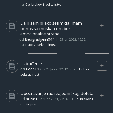
- u:
Gej brakovi i roditeljstvo
Da li sam bi ako želim da imam
odnos sa muskarcem bez
emocionalne strane
od
Beogradjanin0444
-
25 Jan 2022, 19:52
- u:
Ljubav i seksualnost
Uzbuđenje
od
Leon1973
-
25 Jan 2022, 12:56
- u:
Ljubav i
seksualnost
Upoznavanje radi zajedničkog deteta
od
arts81
-
27 Dec 2021, 23:54
- u:
Gej brakovi i
roditeljstvo