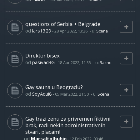
questions of Serbia + Belgrade
od
lars1329
-
28 Apr 2022, 13:26
- u:
Scena
Direktor bisex
od
pasivacBG
-
18 Apr 2022, 11:35
- u:
Razno
Gay sauna u Beogradu?
od
SoyAqui8
-
05 Mar 2022, 21:50
- u:
Scena
Gay trazi zenu za privremen fiktivni
brak, radi nekih administrativnih
stvari, placam!
od
Marsaltolbuhin
-
12 Feb 2022, 09:46