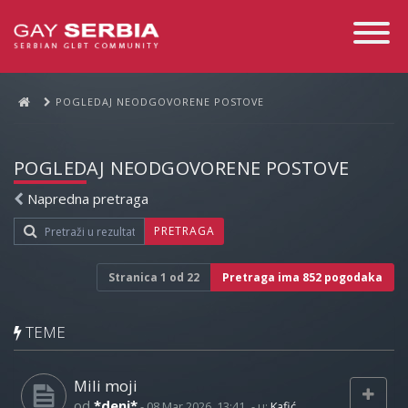
Toggle
Navigati
POGLEDAJ NEODGOVORENE POSTOVE
POGLEDAJ NEODGOVORENE POSTOVE
Napredna pretraga
PRETRAGA
Stranica
1
od
22
Pretraga ima 852 pogodaka
TEME
Mili moji
od
*deni*
-
08 Mar 2026, 13:41
- u:
Kafić