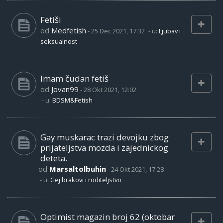
Fetiši
od
Medfetish
-
25 Dec 2021, 17:32
- u:
Ljubav i
seksualnost
Imam čudan fetiš
od
Jovan99
-
28 Okt 2021, 12:02
- u:
BDSM&Fetish
Gay muskarac trazi devojku zbog
prijateljstva mozda i zajednickog
deteta.
od
Marsaltolbuhin
-
24 Okt 2021, 17:28
- u:
Gej brakovi i roditeljstvo
Optimist magazin broj 62 (oktobar