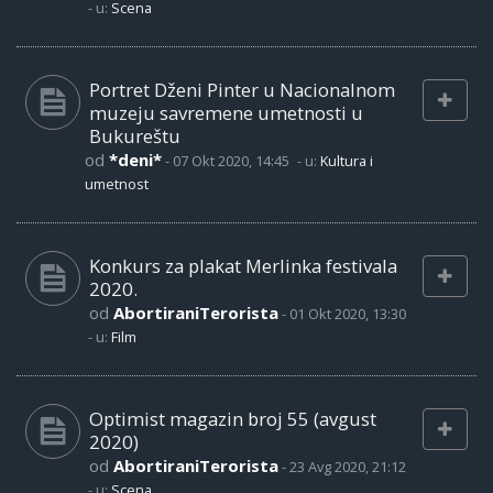
- u:
Scena
Portret Dženi Pinter u Nacionalnom
muzeju savremene umetnosti u
Bukureštu
od
*deni*
-
07 Okt 2020, 14:45
- u:
Kultura i
umetnost
Konkurs za plakat Merlinka festivala
2020.
od
AbortiraniTerorista
-
01 Okt 2020, 13:30
- u:
Film
Optimist magazin broj 55 (avgust
2020)
od
AbortiraniTerorista
-
23 Avg 2020, 21:12
- u:
Scena