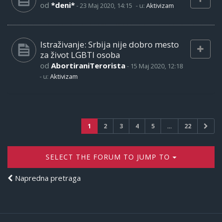
od
*deni*
-
23 Maj 2020, 14:15
- u:
Aktivizam
Istraživanje: Srbija nije dobro mesto
za život LGBTI osoba
od
AbortiraniTerorista
-
15 Maj 2020, 12:18
- u:
Aktivizam
1
2
3
4
5
…
22
SELECT THE FORUM TO JUMP TO
Napredna pretraga