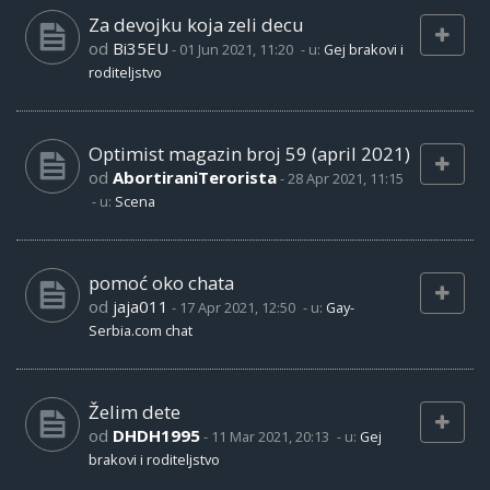
Za devojku koja zeli decu
od
Bi35EU
-
01 Jun 2021, 11:20
- u:
Gej brakovi i
roditeljstvo
Optimist magazin broj 59 (april 2021)
od
AbortiraniTerorista
-
28 Apr 2021, 11:15
- u:
Scena
pomoć oko chata
od
jaja011
-
17 Apr 2021, 12:50
- u:
Gay-
Serbia.com chat
Želim dete
od
DHDH1995
-
11 Mar 2021, 20:13
- u:
Gej
brakovi i roditeljstvo