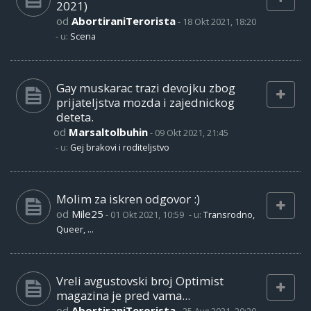
2021)
od
AbortiraniTerorista
-
18 Okt 2021, 18:20
- u:
Scena
Gay muskarac trazi devojku zbog
prijateljstva mozda i zajednickog
deteta.
od
Marsaltolbuhin
-
09 Okt 2021, 21:45
- u:
Gej brakovi i roditeljstvo
Molim za iskren odgovor :)
od
Mile25
-
01 Okt 2021, 10:59
- u:
Transrodno,
Queer, ...
Vreli avgustovski broj Optimist
magazina je pred vama...
od
AbortiraniTerorista