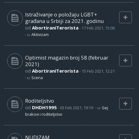
Istraživanje o položaju LGBT+
građana u Srbiji za 2021. godinu
od
AbortiraniTerorista
-
17 Feb 2021, 15:06
- u:
Aktivizam
Optimist magazin broj 58 (februar
2021)
od
AbortiraniTerorista
-
15 Feb 2021, 12:21
- u:
Scena
Roditeljstvo
od
DHDH1995
-
03 Feb 2021, 19:19
- u:
Gej
brakovi i roditeljstvo
NUDIZAM