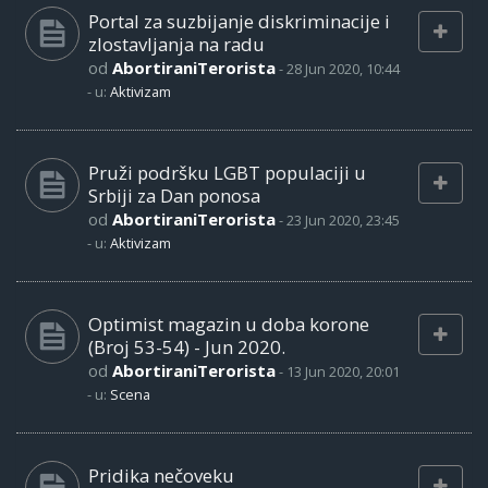
Portal za suzbijanje diskriminacije i
zlostavljanja na radu
od
AbortiraniTerorista
-
28 Jun 2020, 10:44
- u:
Aktivizam
Pruži podršku LGBT populaciji u
Srbiji za Dan ponosa
od
AbortiraniTerorista
-
23 Jun 2020, 23:45
- u:
Aktivizam
Optimist magazin u doba korone
(Broj 53-54) - Jun 2020.
od
AbortiraniTerorista
-
13 Jun 2020, 20:01
- u:
Scena
Pridika nečoveku