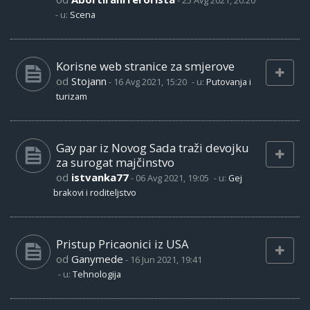
-
25 Avg 2021, 20:20
- u:
Scena
Korisne web stranice za smjerove
od
Stojann
-
16 Avg 2021, 15:20
- u:
Putovanja i
turizam
Gay par iz Novog Sada traži devojku
za surogat majčinstvo
od
istvanka77
-
06 Avg 2021, 19:05
- u:
Gej
brakovi i roditeljstvo
Pristup Pricaonici iz USA
od
Ganymede
-
16 Jun 2021, 19:41
- u:
Tehnologija