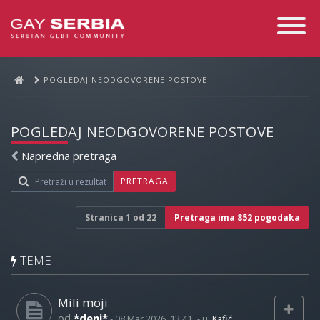
Toggle
Navigati
POGLEDAJ NEODGOVORENE POSTOVE
POGLEDAJ NEODGOVORENE POSTOVE
Napredna pretraga
PRETRAGA
Stranica
1
od
22
Pretraga ima 852 pogodaka
TEME
Mili moji
od
*deni*
-
08 Mar 2026, 13:41
- u:
Kafić