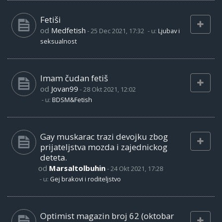
Fetiši
od
Medfetish
-
25 Dec 2021, 17:32
- u:
Ljubav i
seksualnost
Imam čudan fetiš
od
Jovan99
-
28 Okt 2021, 12:02
- u:
BDSM&Fetish
Gay muskarac trazi devojku zbog
prijateljstva mozda i zajednickog
deteta.
od
Marsaltolbuhin
-
24 Okt 2021, 17:28
- u:
Gej brakovi i roditeljstvo
Optimist magazin broj 62 (oktobar