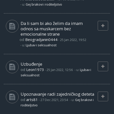
- u:
Gej brakovi i roditeljstvo
Da li sam bi ako želim da imam
odnos sa muskarcem bez
emocionalne strane
od
Beogradjanin0444
-
25 Jan 2022, 19:52
- u:
Ljubav i seksualnost
Uzbuđenje
od
Leon1973
-
25 Jan 2022, 12:56
- u:
Ljubav i
seksualnost
Upoznavanje radi zajedničkog deteta
od
arts81
-
27 Dec 2021, 23:54
- u:
Gej brakovi i
roditeljstvo