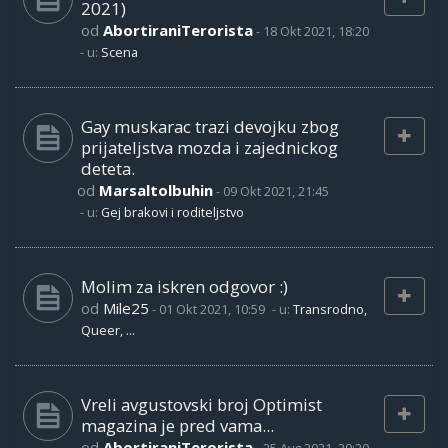
2021)
od
AbortiraniTerorista
-
18 Okt 2021, 18:20
- u:
Scena
Gay muskarac trazi devojku zbog
prijateljstva mozda i zajednickog
deteta.
od
Marsaltolbuhin
-
09 Okt 2021, 21:45
- u:
Gej brakovi i roditeljstvo
Molim za iskren odgovor :)
od
Mile25
-
01 Okt 2021, 10:59
- u:
Transrodno,
Queer, ...
Vreli avgustovski broj Optimist
magazina je pred vama...
od
AbortiraniTerorista