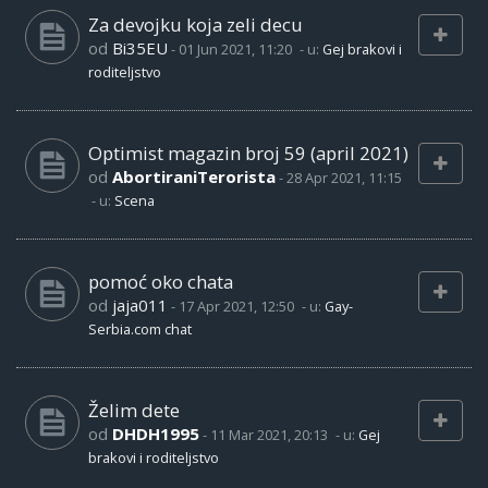
Za devojku koja zeli decu
od
Bi35EU
-
01 Jun 2021, 11:20
- u:
Gej brakovi i
roditeljstvo
Optimist magazin broj 59 (april 2021)
od
AbortiraniTerorista
-
28 Apr 2021, 11:15
- u:
Scena
pomoć oko chata
od
jaja011
-
17 Apr 2021, 12:50
- u:
Gay-
Serbia.com chat
Želim dete
od
DHDH1995
-
11 Mar 2021, 20:13
- u:
Gej
brakovi i roditeljstvo