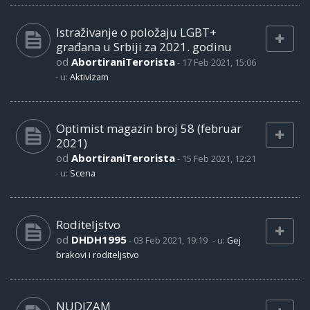
Istraživanje o položaju LGBT+
građana u Srbiji za 2021. godinu
od
AbortiraniTerorista
-
17 Feb 2021, 15:06
- u:
Aktivizam
Optimist magazin broj 58 (februar
2021)
od
AbortiraniTerorista
-
15 Feb 2021, 12:21
- u:
Scena
Roditeljstvo
od
DHDH1995
-
03 Feb 2021, 19:19
- u:
Gej
brakovi i roditeljstvo
NUDIZAM