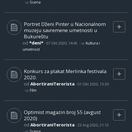
- u:
Scena
Portret Dženi Pinter u Nacionalnom
muzeju savremene umetnosti u
Bukureštu
od
*deni*
-
07 Okt 2020, 14:45
- u:
Kultura i
umetnost
Konkurs za plakat Merlinka festivala
2020.
od
AbortiraniTerorista
-
01 Okt 2020, 13:30
- u:
Film
Optimist magazin broj 55 (avgust
2020)
od
AbortiraniTerorista
-
23 Avg 2020, 21:12
- u:
Scena