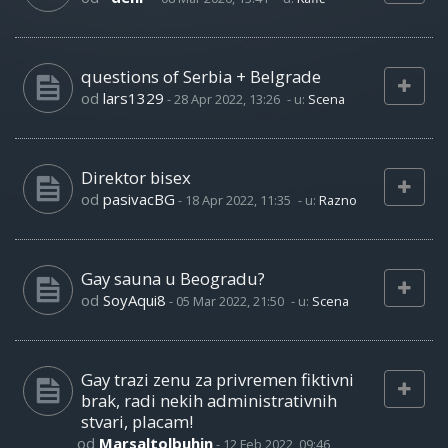
questions of Serbia + Belgrade
od
lars1329
-
28 Apr 2022, 13:26
- u:
Scena
Direktor bisex
od
pasivacBG
-
18 Apr 2022, 11:35
- u:
Razno
Gay sauna u Beogradu?
od
SoyAqui8
-
05 Mar 2022, 21:50
- u:
Scena
Gay trazi zenu za privremen fiktivni
brak, radi nekih administrativnih
stvari, placam!
od
Marsaltolbuhin
-
12 Feb 2022, 09:46