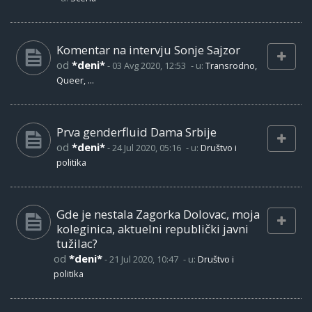
Komentar na intervju Sonje Sajzor
od
*deni*
-
03 Avg 2020, 12:53
- u:
Transrodno,
Queer, ...
Prva genderfluid Dama Srbije
od
*deni*
-
24 Jul 2020, 05:16
- u:
Društvo i
politika
Gde je nestala Zagorka Dolovac, moja
koleginica, aktuelni republički javni
tužilac?
od
*deni*
-
21 Jul 2020, 10:47
- u:
Društvo i
politika