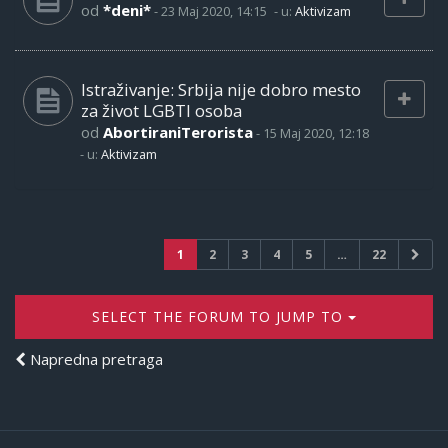
od
*deni*
-
23 Maj 2020, 14:15
- u:
Aktivizam
Istraživanje: Srbija nije dobro mesto
za život LGBTI osoba
od
AbortiraniTerorista
-
15 Maj 2020, 12:18
- u:
Aktivizam
1
2
3
4
5
…
22
SELECT THE FORUM TO JUMP TO
Napredna pretraga