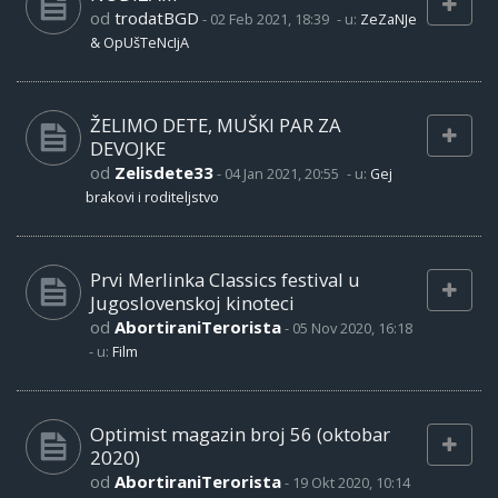
od
trodatBGD
-
02 Feb 2021, 18:39
- u:
ZeZaNJe
& OpUšTeNcIjA
ŽELIMO DETE, MUŠKI PAR ZA
DEVOJKE
od
Zelisdete33
-
04 Jan 2021, 20:55
- u:
Gej
brakovi i roditeljstvo
Prvi Merlinka Classics festival u
Jugoslovenskoj kinoteci
od
AbortiraniTerorista
-
05 Nov 2020, 16:18
- u:
Film
Optimist magazin broj 56 (oktobar
2020)
od
AbortiraniTerorista
-
19 Okt 2020, 10:14