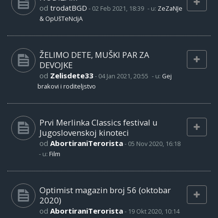
od
trodatBGD
-
02 Feb 2021, 18:39
- u:
ZeZaNJe
& OpUšTeNcIjA
ŽELIMO DETE, MUŠKI PAR ZA
DEVOJKE
od
Zelisdete33
-
04 Jan 2021, 20:55
- u:
Gej
brakovi i roditeljstvo
Prvi Merlinka Classics festival u
Jugoslovenskoj kinoteci
od
AbortiraniTerorista
-
05 Nov 2020, 16:18
- u:
Film
Optimist magazin broj 56 (oktobar
2020)
od
AbortiraniTerorista
-
19 Okt 2020, 10:14