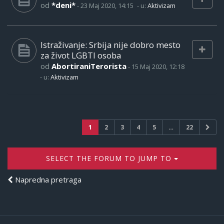
od
*deni*
-
23 Maj 2020, 14:15
- u:
Aktivizam
Istraživanje: Srbija nije dobro mesto
za život LGBTI osoba
od
AbortiraniTerorista
-
15 Maj 2020, 12:18
- u:
Aktivizam
1
2
3
4
5
…
22
SELECT THE FORUM TO JUMP TO
Napredna pretraga