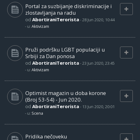
Portal za suzbijanje diskriminacije i
zlostavljanja na radu
od
AbortiraniTerorista
-
28 Jun 2020, 10:44
- u:
Aktivizam
Pruži podršku LGBT populaciji u
Srbiji za Dan ponosa
od
AbortiraniTerorista
-
23 Jun 2020, 23:45
- u:
Aktivizam
Optimist magazin u doba korone
(Broj 53-54) - Jun 2020.
od
AbortiraniTerorista
-
13 Jun 2020, 20:01
- u:
Scena
Pridika nečoveku