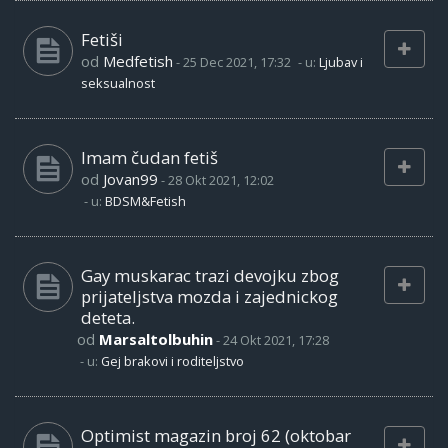
Fetiši
od
Medfetish
-
25 Dec 2021, 17:32
- u:
Ljubav i
seksualnost
Imam čudan fetiš
od
Jovan99
-
28 Okt 2021, 12:02
- u:
BDSM&Fetish
Gay muskarac trazi devojku zbog
prijateljstva mozda i zajednickog
deteta.
od
Marsaltolbuhin
-
24 Okt 2021, 17:28
- u:
Gej brakovi i roditeljstvo
Optimist magazin broj 62 (oktobar