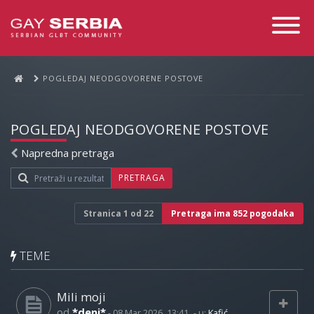
Toggle
Navigati
POGLEDAJ NEODGOVORENE POSTOVE
POGLEDAJ NEODGOVORENE POSTOVE
Napredna pretraga
PRETRAGA
Stranica
1
od
22
Pretraga ima 852 pogodaka
TEME
Mili moji
od
*deni*
-
08 Mar 2026, 13:41
- u:
Kafić