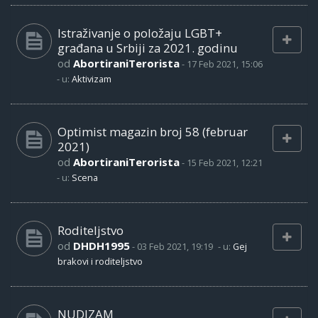
Istraživanje o položaju LGBT+
građana u Srbiji za 2021. godinu
od
AbortiraniTerorista
-
17 Feb 2021, 15:06
- u:
Aktivizam
Optimist magazin broj 58 (februar
2021)
od
AbortiraniTerorista
-
15 Feb 2021, 12:21
- u:
Scena
Roditeljstvo
od
DHDH1995
-
03 Feb 2021, 19:19
- u:
Gej
brakovi i roditeljstvo
NUDIZAM