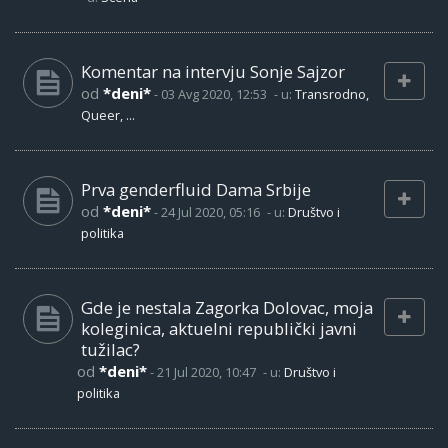
Komentar na intervju Sonje Sajzor
od
*deni*
-
03 Avg 2020, 12:53
- u:
Transrodno,
Queer, ...
Prva genderfluid Dama Srbije
od
*deni*
-
24 Jul 2020, 05:16
- u:
Društvo i
politika
Gde je nestala Zagorka Dolovac, moja
koleginica, aktuelni republički javni
tužilac?
od
*deni*
-
21 Jul 2020, 10:47
- u:
Društvo i
politika