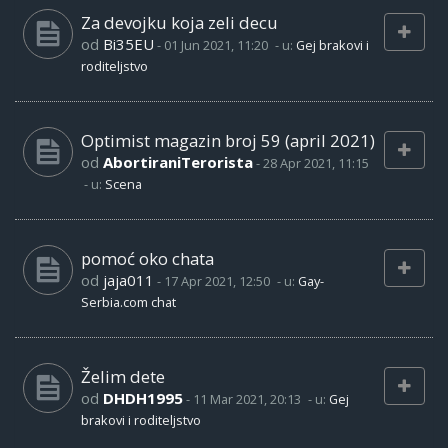
Za devojku koja zeli decu
od
Bi35EU
-
01 Jun 2021, 11:20
- u:
Gej brakovi i
roditeljstvo
Optimist magazin broj 59 (april 2021)
od
AbortiraniTerorista
-
28 Apr 2021, 11:15
- u:
Scena
pomoć oko chata
od
jaja011
-
17 Apr 2021, 12:50
- u:
Gay-
Serbia.com chat
Želim dete
od
DHDH1995
-
11 Mar 2021, 20:13
- u:
Gej
brakovi i roditeljstvo