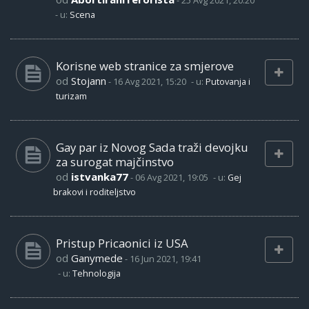
-
25 Avg 2021, 20:20
- u:
Scena
Korisne web stranice za smjerove
od
Stojann
-
16 Avg 2021, 15:20
- u:
Putovanja i
turizam
Gay par iz Novog Sada traži devojku
za surogat majčinstvo
od
istvanka77
-
06 Avg 2021, 19:05
- u:
Gej
brakovi i roditeljstvo
Pristup Pricaonici iz USA
od
Ganymede
-
16 Jun 2021, 19:41
- u:
Tehnologija