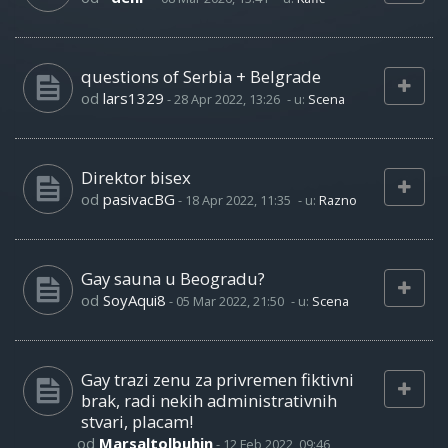
questions of Serbia + Belgrade
od
lars1329
-
28 Apr 2022, 13:26
- u:
Scena
Direktor bisex
od
pasivacBG
-
18 Apr 2022, 11:35
- u:
Razno
Gay sauna u Beogradu?
od
SoyAqui8
-
05 Mar 2022, 21:50
- u:
Scena
Gay trazi zenu za privremen fiktivni
brak, radi nekih administrativnih
stvari, placam!
od
Marsaltolbuhin
-
12 Feb 2022, 09:46