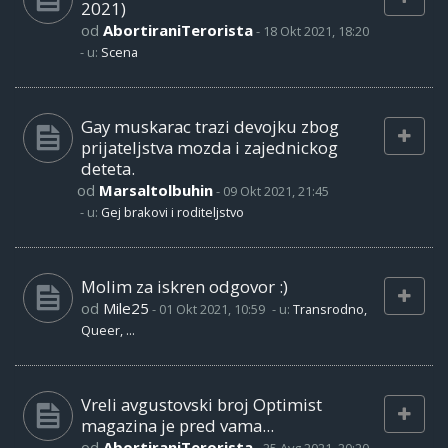
2021)
od
AbortiraniTerorista
-
18 Okt 2021, 18:20
- u:
Scena
Gay muskarac trazi devojku zbog
prijateljstva mozda i zajednickog
deteta.
od
Marsaltolbuhin
-
09 Okt 2021, 21:45
- u:
Gej brakovi i roditeljstvo
Molim za iskren odgovor :)
od
Mile25
-
01 Okt 2021, 10:59
- u:
Transrodno,
Queer, ...
Vreli avgustovski broj Optimist
magazina je pred vama...
od
AbortiraniTerorista