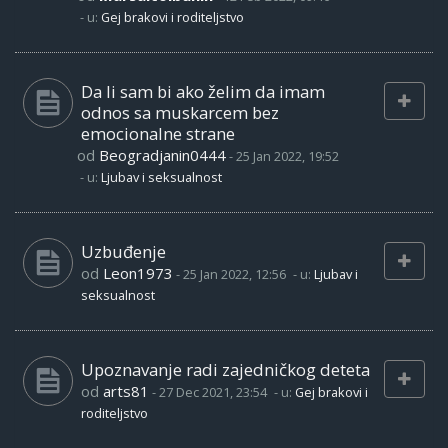
- u:
Gej brakovi i roditeljstvo
Da li sam bi ako želim da imam
odnos sa muskarcem bez
emocionalne strane
od
Beogradjanin0444
-
25 Jan 2022, 19:52
- u:
Ljubav i seksualnost
Uzbuđenje
od
Leon1973
-
25 Jan 2022, 12:56
- u:
Ljubav i
seksualnost
Upoznavanje radi zajedničkog deteta
od
arts81
-
27 Dec 2021, 23:54
- u:
Gej brakovi i
roditeljstvo