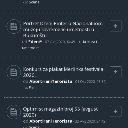
- u:
Scena
Portret Dženi Pinter u Nacionalnom
muzeju savremene umetnosti u
Bukureštu
od
*deni*
-
07 Okt 2020, 14:45
- u:
Kultura i
umetnost
Konkurs za plakat Merlinka festivala
2020.
od
AbortiraniTerorista
-
01 Okt 2020, 13:30
- u:
Film
Optimist magazin broj 55 (avgust
2020)
od
AbortiraniTerorista
-
23 Avg 2020, 21:12
- u:
Scena