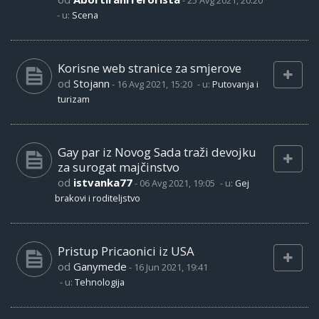
-
25 Avg 2021, 20:20
- u:
Scena
Korisne web stranice za smjerove
od
Stojann
-
16 Avg 2021, 15:20
- u:
Putovanja i
turizam
Gay par iz Novog Sada traži devojku
za surogat majčinstvo
od
istvanka77
-
06 Avg 2021, 19:05
- u:
Gej
brakovi i roditeljstvo
Pristup Pricaonici iz USA
od
Ganymede
-
16 Jun 2021, 19:41
- u:
Tehnologija