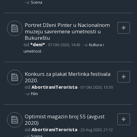
- u:
Scena
Portret Dženi Pinter u Nacionalnom
muzeju savremene umetnosti u
Bukureštu
od
*deni*
-
07 Okt 2020, 14:45
- u:
Kultura i
umetnost
Konkurs za plakat Merlinka festivala
2020.
od
AbortiraniTerorista
-
01 Okt 2020, 13:30
- u:
Film
Optimist magazin broj 55 (avgust
2020)
od
AbortiraniTerorista
-
23 Avg 2020, 21:12
- u:
Scena