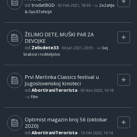
od
trodatBGD
-
02 Feb 2021, 18:39
- u:
ZeZaNJe
& OpUšTeNcIjA
ŽELIMO DETE, MUŠKI PAR ZA
DEVOJKE
od
Zelisdete33
-
04 Jan 2021, 20:55
- u:
Gej
brakovi i roditeljstvo
Prvi Merlinka Classics festival u
Jugoslovenskoj kinoteci
od
AbortiraniTerorista
-
05 Nov 2020, 16:18
- u:
Film
Optimist magazin broj 56 (oktobar
2020)
od
AbortiraniTerorista
-
19 Okt 2020, 10:14