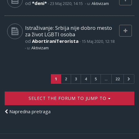
od
*deni*
-
23 Maj 2020, 14:15
- u:
Aktivizam
Istraživanje: Srbija nije dobro mesto
za život LGBTI osoba
od
AbortiraniTerorista
-
15 Maj 2020, 12:18
- u:
Aktivizam
1
2
3
4
5
…
22
SELECT THE FORUM TO JUMP TO
Napredna pretraga