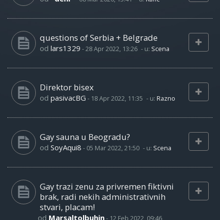
questions of Serbia + Belgrade
od
lars1329
-
28 Apr 2022, 13:26
- u:
Scena
Direktor bisex
od
pasivacBG
-
18 Apr 2022, 11:35
- u:
Razno
Gay sauna u Beogradu?
od
SoyAqui8
-
05 Mar 2022, 21:50
- u:
Scena
Gay trazi zenu za privremen fiktivni
brak, radi nekih administrativnih
stvari, placam!
od
Marsaltolbuhin
-
12 Feb 2022, 09:46