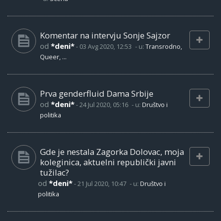
Komentar na intervju Sonje Sajzor
od
*deni*
-
03 Avg 2020, 12:53
- u:
Transrodno,
Queer, ...
Prva genderfluid Dama Srbije
od
*deni*
-
24 Jul 2020, 05:16
- u:
Društvo i
politika
Gde je nestala Zagorka Dolovac, moja
koleginica, aktuelni republički javni
tužilac?
od
*deni*
-
21 Jul 2020, 10:47
- u:
Društvo i
politika