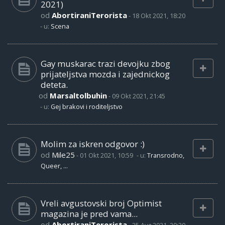
2021)
od
AbortiraniTerorista
-
18 Okt 2021, 18:20
- u:
Scena
Gay muskarac trazi devojku zbog
prijateljstva mozda i zajednickog
deteta.
od
Marsaltolbuhin
-
09 Okt 2021, 21:45
- u:
Gej brakovi i roditeljstvo
Molim za iskren odgovor :)
od
Mile25
-
01 Okt 2021, 10:59
- u:
Transrodno,
Queer, ...
Vreli avgustovski broj Optimist
magazina je pred vama...
od
AbortiraniTerorista