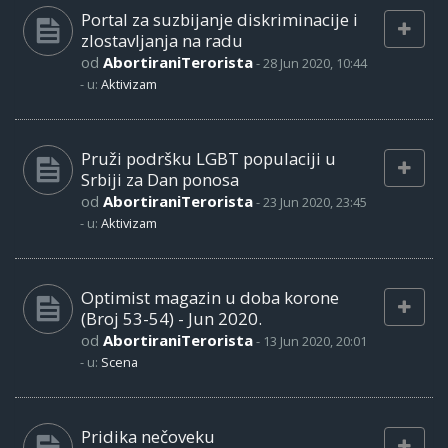
Portal za suzbijanje diskriminacije i
zlostavljanja na radu
od
AbortiraniTerorista
-
28 Jun 2020, 10:44
- u:
Aktivizam
Pruži podršku LGBT populaciji u
Srbiji za Dan ponosa
od
AbortiraniTerorista
-
23 Jun 2020, 23:45
- u:
Aktivizam
Optimist magazin u doba korone
(Broj 53-54) - Jun 2020.
od
AbortiraniTerorista
-
13 Jun 2020, 20:01
- u:
Scena
Pridika nečoveku