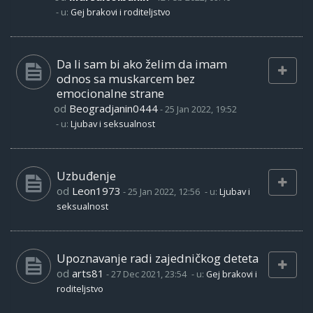
- u:
Gej brakovi i roditeljstvo
Da li sam bi ako želim da imam
odnos sa muskarcem bez
emocionalne strane
od
Beogradjanin0444
-
25 Jan 2022, 19:52
- u:
Ljubav i seksualnost
Uzbuđenje
od
Leon1973
-
25 Jan 2022, 12:56
- u:
Ljubav i
seksualnost
Upoznavanje radi zajedničkog deteta
od
arts81
-
27 Dec 2021, 23:54
- u:
Gej brakovi i
roditeljstvo