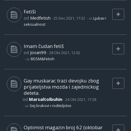
Fetiši
od
Medfetish
-
25 Dec 2021, 17:32
- u:
Ljubav i
seksualnost
Imam čudan fetiš
od
Jovan99
-
28 Okt 2021, 12:02
- u:
BDSM&Fetish
Gay muskarac trazi devojku zbog
prijateljstva mozda i zajednickog
deteta.
od
Marsaltolbuhin
-
24 Okt 2021, 17:28
- u:
Gej brakovi i roditeljstvo
Optimist magazin broj 62 (oktobar