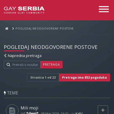
Toggle
Navigati
POGLEDAJ NEODGOVORENE POSTOVE
POGLEDAJ NEODGOVORENE POSTOVE
Napredna pretraga
PRETRAGA
Stranica
1
od
22
Pretraga ima 852 pogodaka
TEME
Mili moji
od
*deni*
-
08 Mar 2026, 13:41
- u:
Kafić