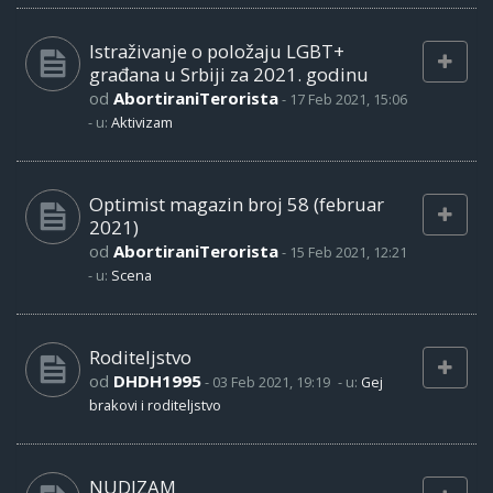
Istraživanje o položaju LGBT+
građana u Srbiji za 2021. godinu
od
AbortiraniTerorista
-
17 Feb 2021, 15:06
- u:
Aktivizam
Optimist magazin broj 58 (februar
2021)
od
AbortiraniTerorista
-
15 Feb 2021, 12:21
- u:
Scena
Roditeljstvo
od
DHDH1995
-
03 Feb 2021, 19:19
- u:
Gej
brakovi i roditeljstvo
NUDIZAM