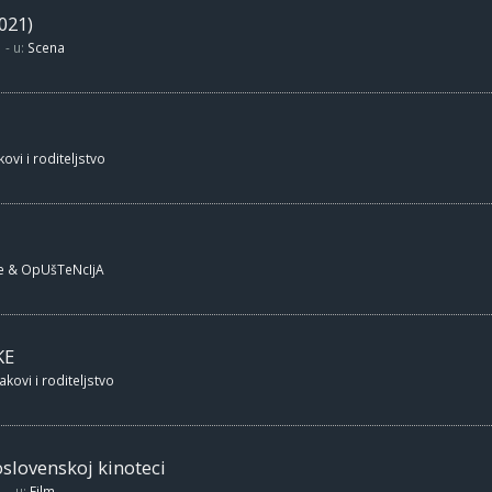
021)
- u:
Scena
ovi i roditeljstvo
e & OpUšTeNcIjA
KE
akovi i roditeljstvo
oslovenskoj kinoteci
- u:
Film