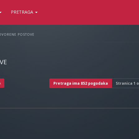
PRETRAGA
OVORENE POSTOVE
VE
A
Pretraga ima 852 pogodaka
Stranica
1
o