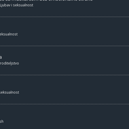
Ljubav i seksualnost
seksualnost
a
 roditeljstvo
 seksualnost
sh