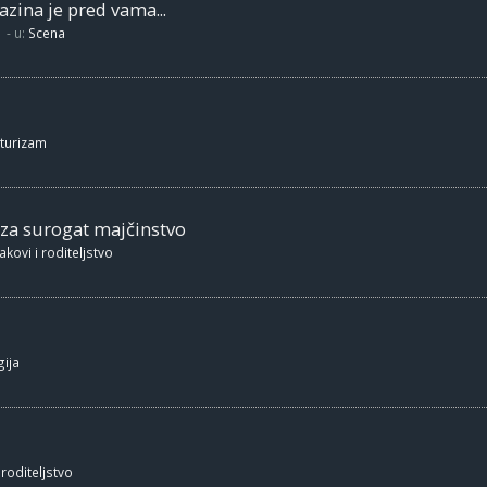
zina je pred vama...
- u:
Scena
 turizam
 za surogat majčinstvo
akovi i roditeljstvo
ija
 roditeljstvo