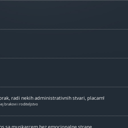
brak, radi nekih administrativnih stvari, placam!
ej brakovi i roditeljstvo
nos sa muskarcem bez emocionalne strane