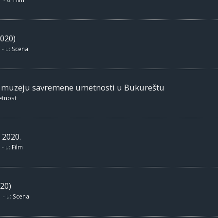
020)
- u:
Scena
m muzeju savremene umetnosti u Bukureštu
etnost
 2020.
- u:
Film
20)
- u:
Scena