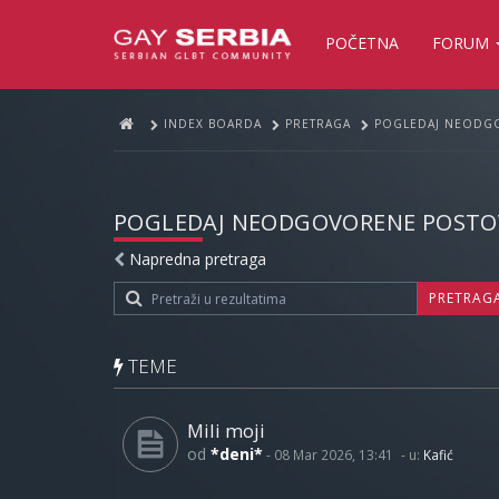
POČETNA
FORUM
INDEX BOARDA
PRETRAGA
POGLEDAJ NEODG
POGLEDAJ NEODGOVORENE POSTO
Napredna pretraga
PRETRAG
TEME
Mili moji
od
*deni*
-
08 Mar 2026, 13:41
- u:
Kafić