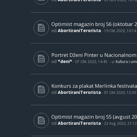
Optimist magazin broj 56 (oktobar 2
od
AbortiraniTerorista
-
19 Okt 2020, 10:14
Portret Dženi Pinter u Nacionalno
od
*deni*
-
07 Okt 2020, 14:45
- u:
Kultura i um
Konkurs za plakat Merlinka festivala
od
AbortiraniTerorista
-
01 Okt 2020, 13:30
Optimist magazin broj 55 (avgust 20
od
AbortiraniTerorista
-
23 Avg 2020, 21:12