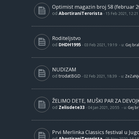
Optimist magazin broj 58 (februar 2
od
AbortiraniTerorista
-
15 Feb 2021, 12:21
Roditeljstvo
od
DHDH1995
-
03 Feb 2021, 19:19
- u:
Gej brak
NUDIZAM
od
trodatBGD
-
02 Feb 2021, 18:39
- u:
ZeZaNJ
ŽELIMO DETE, MUŠKI PAR ZA DEVOJ
od
Zelisdete33
-
04 Jan 2021, 20:55
- u:
Gej br
Prvi Merlinka Classics festival u Jug
od
AbortiraniTerorista
-
05 Nov 2020, 16:18