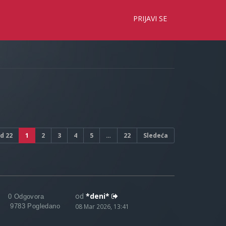
×
PRIJAVI SE
d
22
1
2
3
4
5
…
22
Sledeća
od
*deni*
0 Odgovora
9783 Pogledano
08 Mar 2026, 13:41