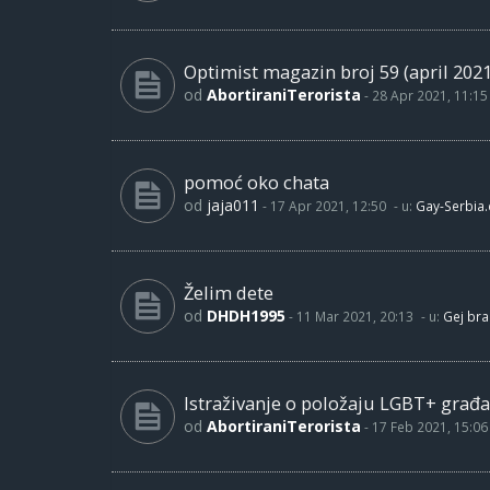
Optimist magazin broj 59 (april 2021
od
AbortiraniTerorista
-
28 Apr 2021, 11:15
pomoć oko chata
od
jaja011
-
17 Apr 2021, 12:50
- u:
Gay-Serbia
Želim dete
od
DHDH1995
-
11 Mar 2021, 20:13
- u:
Gej bra
Istraživanje o položaju LGBT+ građa
od
AbortiraniTerorista
-
17 Feb 2021, 15:06