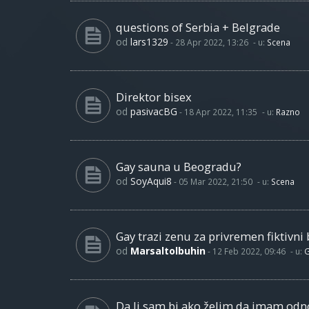
questions of Serbia + Belgrade
od
lars1329
-
28 Apr 2022, 13:26
- u:
Scena
Direktor bisex
od
pasivacBG
-
18 Apr 2022, 11:35
- u:
Razno
Gay sauna u Beogradu?
od
SoyAqui8
-
05 Mar 2022, 21:50
- u:
Scena
Gay trazi zenu za privremen fiktivni 
od
Marsaltolbuhin
-
12 Feb 2022, 09:46
- u:
G
Da li sam bi ako želim da imam od