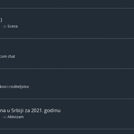
)
- u:
Scena
.com chat
kovi i roditeljstvo
na u Srbiji za 2021. godinu
- u:
Aktivizam