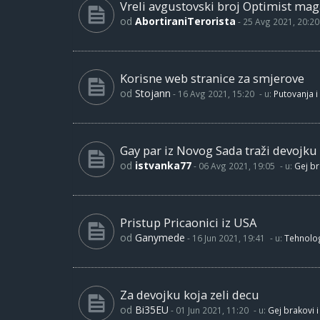
Vreli avgustovski broj Optimist maga
od
AbortiraniTerorista
-
25 Avg 2021, 20:20
Korisne web stranice za smjerove
od
Stojann
-
16 Avg 2021, 15:20
- u:
Putovanja i
Gay par iz Novog Sada traži devojku
od
istvanka77
-
06 Avg 2021, 19:05
- u:
Gej br
Pristup Pricaonici iz USA
od
Ganymede
-
16 Jun 2021, 19:41
- u:
Tehnolog
Za devojku koja zeli decu
od
Bi35EU
-
01 Jun 2021, 11:20
- u:
Gej brakovi i