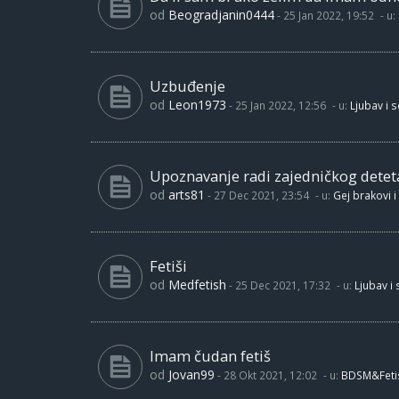
od
Beogradjanin0444
-
25 Jan 2022, 19:52
- u:
Uzbuđenje
od
Leon1973
-
25 Jan 2022, 12:56
- u:
Ljubav i 
Upoznavanje radi zajedničkog detet
od
arts81
-
27 Dec 2021, 23:54
- u:
Gej brakovi i
Fetiši
od
Medfetish
-
25 Dec 2021, 17:32
- u:
Ljubav i
Imam čudan fetiš
od
Jovan99
-
28 Okt 2021, 12:02
- u:
BDSM&Feti