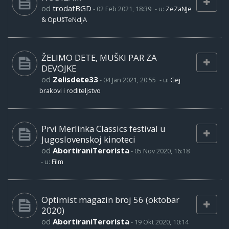
od
trodatBGD
-
02 Feb 2021, 18:39
- u:
ZeZaNJe
& OpUšTeNcIjA
ŽELIMO DETE, MUŠKI PAR ZA
DEVOJKE
od
Zelisdete33
-
04 Jan 2021, 20:55
- u:
Gej
brakovi i roditeljstvo
Prvi Merlinka Classics festival u
Jugoslovenskoj kinoteci
od
AbortiraniTerorista
-
05 Nov 2020, 16:18
- u:
Film
Optimist magazin broj 56 (oktobar
2020)
od
AbortiraniTerorista
-
19 Okt 2020, 10:14