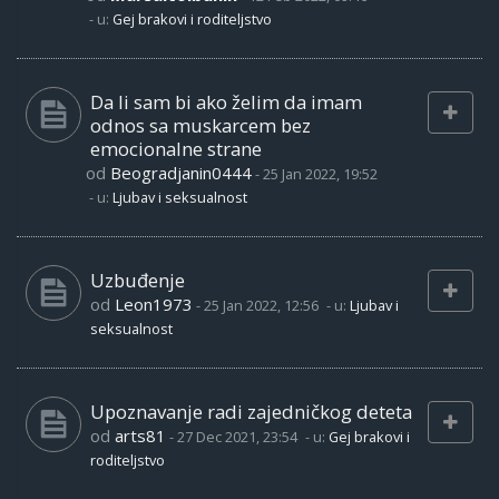
- u:
Gej brakovi i roditeljstvo
Da li sam bi ako želim da imam
odnos sa muskarcem bez
emocionalne strane
od
Beogradjanin0444
-
25 Jan 2022, 19:52
- u:
Ljubav i seksualnost
Uzbuđenje
od
Leon1973
-
25 Jan 2022, 12:56
- u:
Ljubav i
seksualnost
Upoznavanje radi zajedničkog deteta
od
arts81
-
27 Dec 2021, 23:54
- u:
Gej brakovi i
roditeljstvo