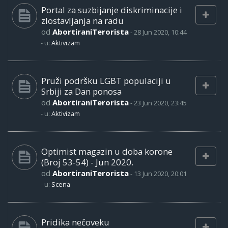
Portal za suzbijanje diskriminacije i
zlostavljanja na radu
od
AbortiraniTerorista
-
28 Jun 2020, 10:44
- u:
Aktivizam
Pruži podršku LGBT populaciji u
Srbiji za Dan ponosa
od
AbortiraniTerorista
-
23 Jun 2020, 23:45
- u:
Aktivizam
Optimist magazin u doba korone
(Broj 53-54) - Jun 2020.
od
AbortiraniTerorista
-
13 Jun 2020, 20:01
- u:
Scena
Pridika nečoveku