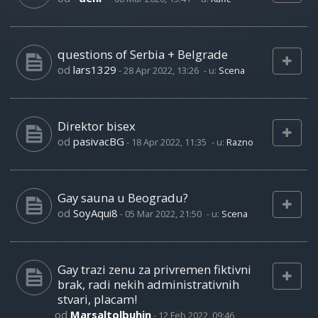
questions of Serbia + Belgrade
od
lars1329
-
28 Apr 2022, 13:26
- u:
Scena
Direktor bisex
od
pasivacBG
-
18 Apr 2022, 11:35
- u:
Razno
Gay sauna u Beogradu?
od
SoyAqui8
-
05 Mar 2022, 21:50
- u:
Scena
Gay trazi zenu za privremen fiktivni
brak, radi nekih administrativnih
stvari, placam!
od
Marsaltolbuhin
-
12 Feb 2022, 09:46