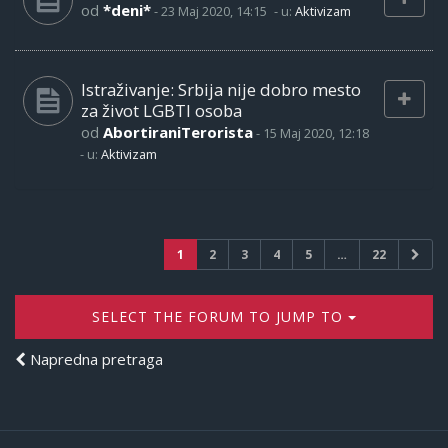
od
*deni*
-
23 Maj 2020, 14:15
- u:
Aktivizam
Istraživanje: Srbija nije dobro mesto
za život LGBTI osoba
od
AbortiraniTerorista
-
15 Maj 2020, 12:18
- u:
Aktivizam
1
2
3
4
5
…
22
SELECT THE FORUM TO JUMP TO
Napredna pretraga