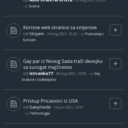
-
25 Avg 2021, 20:20
- u:
Scena
Korisne web stranice za smjerove
od
Stojann
-
16 Avg 2021, 15:20
- u:
Putovanja i
turizam
Gay par iz Novog Sada traži devojku
za surogat majčinstvo
od
istvanka77
-
06 Avg 2021, 19:05
- u:
Gej
brakovi i roditeljstvo
Pristup Pricaonici iz USA
od
Ganymede
-
16 Jun 2021, 19:41
- u:
Tehnologija