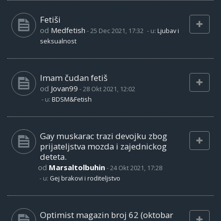
Fetiši
od
Medfetish
-
25 Dec 2021, 17:32
- u:
Ljubav i
seksualnost
Imam čudan fetiš
od
Jovan99
-
28 Okt 2021, 12:02
- u:
BDSM&Fetish
Gay muskarac trazi devojku zbog
prijateljstva mozda i zajednickog
deteta.
od
Marsaltolbuhin
-
24 Okt 2021, 17:28
- u:
Gej brakovi i roditeljstvo
Optimist magazin broj 62 (oktobar