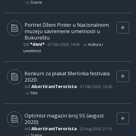
- u:
Scena
Portret Dženi Pinter u Nacionalnom
muzeju savremene umetnosti u
Bukureštu
od
*deni*
-
07 Okt 2020, 14:45
- u:
Kultura i
umetnost
Konkurs za plakat Merlinka festivala
2020.
od
AbortiraniTerorista
-
01 Okt 2020, 13:30
- u:
Film
Optimist magazin broj 55 (avgust
2020)
od
AbortiraniTerorista
-
23 Avg 2020, 21:12
- u:
Scena