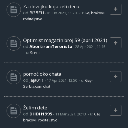
Za devojku koja zeli decu
od
Bi35EU
-
01 Jun 2021, 11:20
- u:
Gej brakovi i
roditeljstvo
Optimist magazin broj 59 (april 2021)
od
AbortiraniTerorista
-
28 Apr 2021, 11:15
- u:
Scena
pomoć oko chata
od
jaja011
-
17 Apr 2021, 12:50
- u:
Gay-
Serbia.com chat
Želim dete
od
DHDH1995
-
11 Mar 2021, 20:13
- u:
Gej
brakovi i roditeljstvo