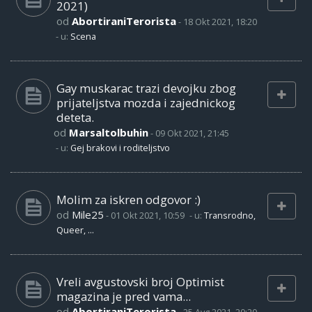
2021)
od
AbortiraniTerorista
-
18 Okt 2021, 18:20
- u:
Scena
Gay muskarac trazi devojku zbog
prijateljstva mozda i zajednickog
deteta.
od
Marsaltolbuhin
-
09 Okt 2021, 21:45
- u:
Gej brakovi i roditeljstvo
Molim za iskren odgovor :)
od
Mile25
-
01 Okt 2021, 10:59
- u:
Transrodno,
Queer, ...
Vreli avgustovski broj Optimist
magazina je pred vama...
od
AbortiraniTerorista