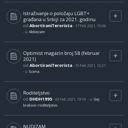
Istraživanje o položaju LGBT+
građana u Srbiji za 2021. godinu
od
AbortiraniTerorista
-
17 Feb 2021, 15:06
- u:
Aktivizam
Optimist magazin broj 58 (februar
2021)
od
AbortiraniTerorista
-
15 Feb 2021, 12:21
- u:
Scena
Roditeljstvo
od
DHDH1995
-
03 Feb 2021, 19:19
- u:
Gej
brakovi i roditeljstvo
NUDIZAM