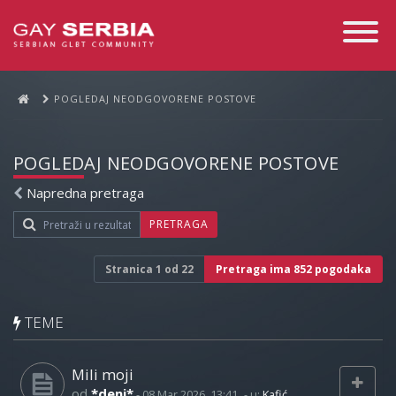
Toggle
Navigati
POGLEDAJ NEODGOVORENE POSTOVE
POGLEDAJ NEODGOVORENE POSTOVE
Napredna pretraga
PRETRAGA
Stranica
1
od
22
Pretraga ima 852 pogodaka
TEME
Mili moji
od
*deni*
-
08 Mar 2026, 13:41
- u:
Kafić