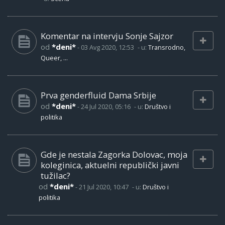
Komentar na intervju Sonje Sajzor
od
*deni*
-
03 Avg 2020, 12:53
- u:
Transrodno,
Queer, ...
Prva genderfluid Dama Srbije
od
*deni*
-
24 Jul 2020, 05:16
- u:
Društvo i
politika
Gde je nestala Zagorka Dolovac, moja
koleginica, aktuelni republički javni
tužilac?
od
*deni*
-
21 Jul 2020, 10:47
- u:
Društvo i
politika