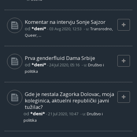
Komentar na intervju Sonje Sajzor
od
*deni*
-
03 Avg 2020, 12:53
- u:
Transrodno,
Queer, ...
Prva genderfluid Dama Srbije
od
*deni*
-
24 Jul 2020, 05:16
- u:
Društvo i
politika
Gde je nestala Zagorka Dolovac, moja
koleginica, aktuelni republički javni
tužilac?
od
*deni*
-
21 Jul 2020, 10:47
- u:
Društvo i
politika