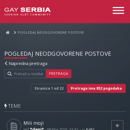
Toggle
Navigati
POGLEDAJ NEODGOVORENE POSTOVE
POGLEDAJ NEODGOVORENE POSTOVE
Napredna pretraga
PRETRAGA
Stranica
1
od
22
Pretraga ima 852 pogodaka
TEME
Mili moji
od
*deni*
-
08 Mar 2026, 13:41
- u:
Kafić