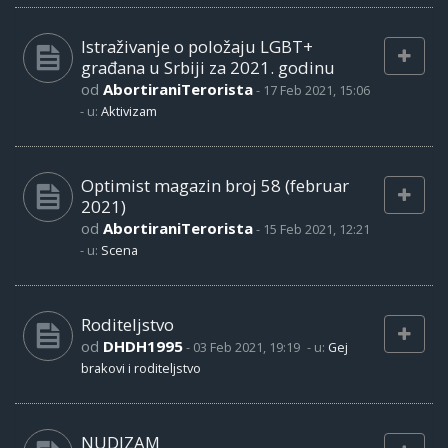
Istraživanje o položaju LGBT+
građana u Srbiji za 2021. godinu
od
AbortiraniTerorista
-
17 Feb 2021, 15:06
- u:
Aktivizam
Optimist magazin broj 58 (februar
2021)
od
AbortiraniTerorista
-
15 Feb 2021, 12:21
- u:
Scena
Roditeljstvo
od
DHDH1995
-
03 Feb 2021, 19:19
- u:
Gej
brakovi i roditeljstvo
NUDIZAM