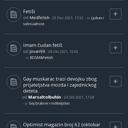
Fetiši
od
Medfetish
-
25 Dec 2021, 17:32
- u:
Ljubav i
seksualnost
Imam čudan fetiš
od
Jovan99
-
28 Okt 2021, 12:02
- u:
BDSM&Fetish
Gay muskarac trazi devojku zbog
prijateljstva mozda i zajednickog
deteta.
od
Marsaltolbuhin
-
24 Okt 2021, 17:28
- u:
Gej brakovi i roditeljstvo
Optimist magazin broj 62 (oktobar