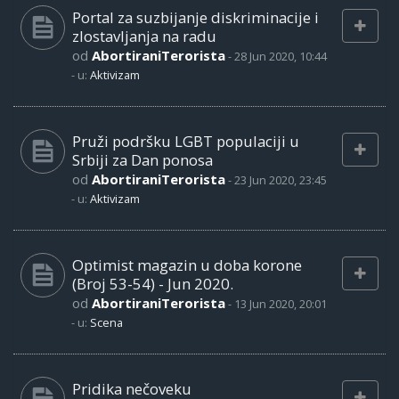
Portal za suzbijanje diskriminacije i
zlostavljanja na radu
od
AbortiraniTerorista
-
28 Jun 2020, 10:44
- u:
Aktivizam
Pruži podršku LGBT populaciji u
Srbiji za Dan ponosa
od
AbortiraniTerorista
-
23 Jun 2020, 23:45
- u:
Aktivizam
Optimist magazin u doba korone
(Broj 53-54) - Jun 2020.
od
AbortiraniTerorista
-
13 Jun 2020, 20:01
- u:
Scena
Pridika nečoveku