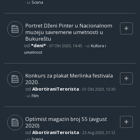
- u:
Scena
Portret Dženi Pinter u Nacionalnom
muzeju savremene umetnosti u
Bukureštu
od
*deni*
-
07 Okt 2020, 14:45
- u:
Kultura i
umetnost
Konkurs za plakat Merlinka festivala
2020.
od
AbortiraniTerorista
-
01 Okt 2020, 13:30
- u:
Film
Optimist magazin broj 55 (avgust
2020)
od
AbortiraniTerorista
-
23 Avg 2020, 21:12
- u:
Scena