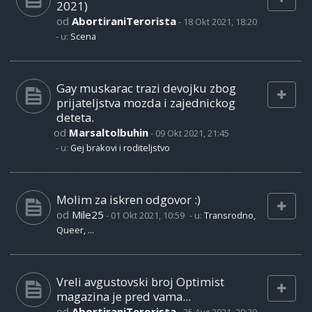
2021)
od
AbortiraniTerorista
-
18 Okt 2021, 18:20
- u:
Scena
Gay muskarac trazi devojku zbog
prijateljstva mozda i zajednickog
deteta.
od
Marsaltolbuhin
-
09 Okt 2021, 21:45
- u:
Gej brakovi i roditeljstvo
Molim za iskren odgovor :)
od
Mile25
-
01 Okt 2021, 10:59
- u:
Transrodno,
Queer, ...
Vreli avgustovski broj Optimist
magazina je pred vama...
od
AbortiraniTerorista