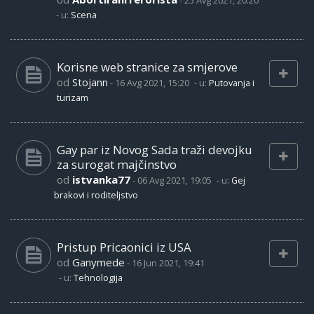
-
25 Avg 2021, 20:20
- u:
Scena
Korisne web stranice za smjerove
od
Stojann
-
16 Avg 2021, 15:20
- u:
Putovanja i
turizam
Gay par iz Novog Sada traži devojku
za surogat majčinstvo
od
istvanka77
-
06 Avg 2021, 19:05
- u:
Gej
brakovi i roditeljstvo
Pristup Pricaonici iz USA
od
Ganymede
-
16 Jun 2021, 19:41
- u:
Tehnologija