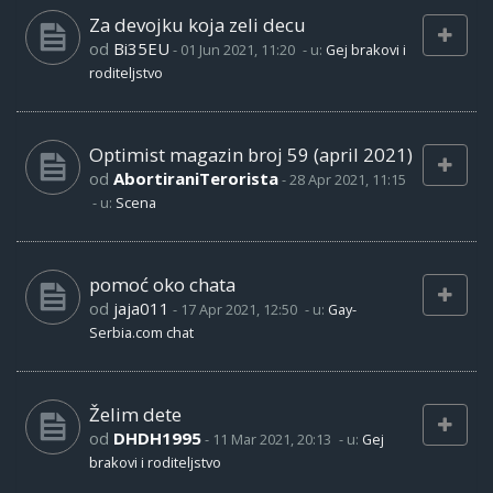
Za devojku koja zeli decu
od
Bi35EU
-
01 Jun 2021, 11:20
- u:
Gej brakovi i
roditeljstvo
Optimist magazin broj 59 (april 2021)
od
AbortiraniTerorista
-
28 Apr 2021, 11:15
- u:
Scena
pomoć oko chata
od
jaja011
-
17 Apr 2021, 12:50
- u:
Gay-
Serbia.com chat
Želim dete
od
DHDH1995
-
11 Mar 2021, 20:13
- u:
Gej
brakovi i roditeljstvo