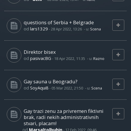
questions of Serbia + Belgrade
od
lars1329
-
28 Apr 2022, 13:26
- u:
Scena
Direktor bisex
od
pasivacBG
-
18 Apr 2022, 11:35
- u:
Razno
Gay sauna u Beogradu?
od
SoyAqui8
-
05 Mar 2022, 21:50
- u:
Scena
Gay trazi zenu za privremen fiktivni
brak, radi nekih administrativnih
stvari, placam!
od
Marsaltolbuhin
-
12 Feb 2022, 09:46