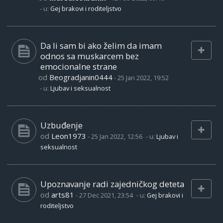
- u:
Gej brakovi i roditeljstvo
Da li sam bi ako želim da imam
odnos sa muskarcem bez
emocionalne strane
od
Beogradjanin0444
-
25 Jan 2022, 19:52
- u:
Ljubav i seksualnost
Uzbuđenje
od
Leon1973
-
25 Jan 2022, 12:56
- u:
Ljubav i
seksualnost
Upoznavanje radi zajedničkog deteta
od
arts81
-
27 Dec 2021, 23:54
- u:
Gej brakovi i
roditeljstvo