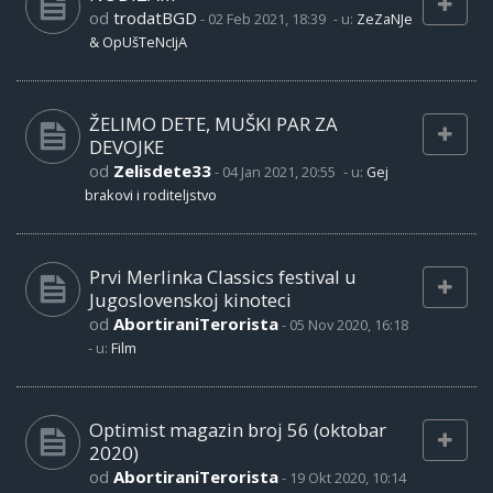
od
trodatBGD
-
02 Feb 2021, 18:39
- u:
ZeZaNJe
& OpUšTeNcIjA
ŽELIMO DETE, MUŠKI PAR ZA
DEVOJKE
od
Zelisdete33
-
04 Jan 2021, 20:55
- u:
Gej
brakovi i roditeljstvo
Prvi Merlinka Classics festival u
Jugoslovenskoj kinoteci
od
AbortiraniTerorista
-
05 Nov 2020, 16:18
- u:
Film
Optimist magazin broj 56 (oktobar
2020)
od
AbortiraniTerorista
-
19 Okt 2020, 10:14