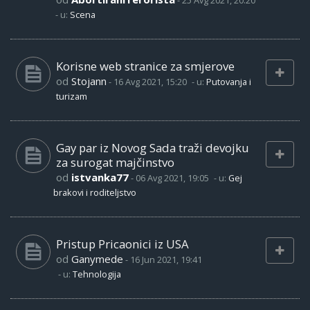
-
25 Avg 2021, 20:20
- u:
Scena
Korisne web stranice za smjerove
od
Stojann
-
16 Avg 2021, 15:20
- u:
Putovanja i
turizam
Gay par iz Novog Sada traži devojku
za surogat majčinstvo
od
istvanka77
-
06 Avg 2021, 19:05
- u:
Gej
brakovi i roditeljstvo
Pristup Pricaonici iz USA
od
Ganymede
-
16 Jun 2021, 19:41
- u:
Tehnologija