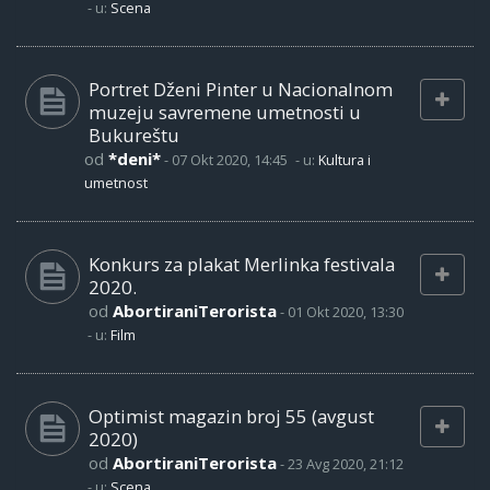
- u:
Scena
Portret Dženi Pinter u Nacionalnom
muzeju savremene umetnosti u
Bukureštu
od
*deni*
-
07 Okt 2020, 14:45
- u:
Kultura i
umetnost
Konkurs za plakat Merlinka festivala
2020.
od
AbortiraniTerorista
-
01 Okt 2020, 13:30
- u:
Film
Optimist magazin broj 55 (avgust
2020)
od
AbortiraniTerorista
-
23 Avg 2020, 21:12
- u:
Scena