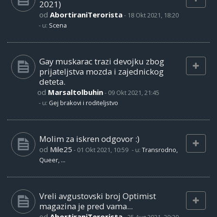
2021)
od
AbortiraniTerorista
-
18 Okt 2021, 18:20
- u:
Scena
Gay muskarac trazi devojku zbog
prijateljstva mozda i zajednickog
deteta.
od
Marsaltolbuhin
-
09 Okt 2021, 21:45
- u:
Gej brakovi i roditeljstvo
Molim za iskren odgovor :)
od
Mile25
-
01 Okt 2021, 10:59
- u:
Transrodno,
Queer, ...
Vreli avgustovski broj Optimist
magazina je pred vama...
od
AbortiraniTerorista