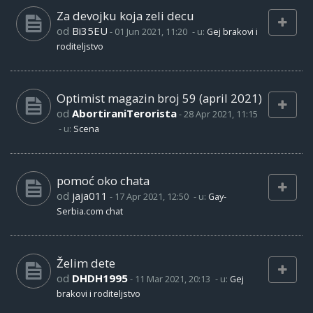
Za devojku koja zeli decu
od
Bi35EU
-
01 Jun 2021, 11:20
- u:
Gej brakovi i
roditeljstvo
Optimist magazin broj 59 (april 2021)
od
AbortiraniTerorista
-
28 Apr 2021, 11:15
- u:
Scena
pomoć oko chata
od
jaja011
-
17 Apr 2021, 12:50
- u:
Gay-
Serbia.com chat
Želim dete
od
DHDH1995
-
11 Mar 2021, 20:13
- u:
Gej
brakovi i roditeljstvo