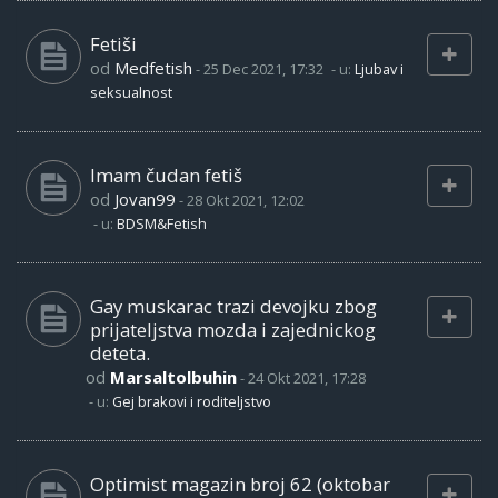
Fetiši
od
Medfetish
-
25 Dec 2021, 17:32
- u:
Ljubav i
seksualnost
Imam čudan fetiš
od
Jovan99
-
28 Okt 2021, 12:02
- u:
BDSM&Fetish
Gay muskarac trazi devojku zbog
prijateljstva mozda i zajednickog
deteta.
od
Marsaltolbuhin
-
24 Okt 2021, 17:28
- u:
Gej brakovi i roditeljstvo
Optimist magazin broj 62 (oktobar