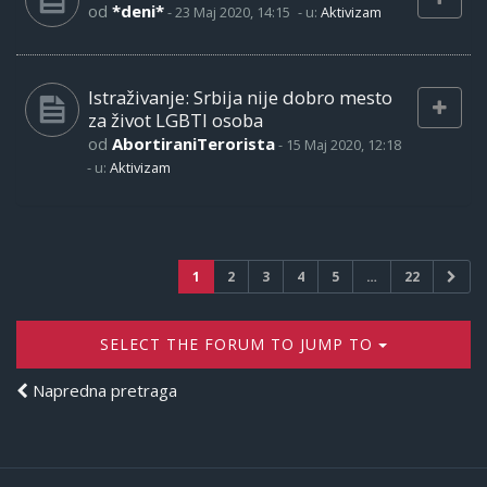
od
*deni*
-
23 Maj 2020, 14:15
- u:
Aktivizam
Istraživanje: Srbija nije dobro mesto
za život LGBTI osoba
od
AbortiraniTerorista
-
15 Maj 2020, 12:18
- u:
Aktivizam
1
2
3
4
5
…
22
SELECT THE FORUM TO JUMP TO
Napredna pretraga