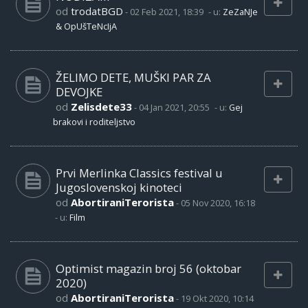
od
trodatBGD
-
02 Feb 2021, 18:39
- u:
ZeZaNJe
& OpUšTeNcIjA
ŽELIMO DETE, MUŠKI PAR ZA
DEVOJKE
od
Zelisdete33
-
04 Jan 2021, 20:55
- u:
Gej
brakovi i roditeljstvo
Prvi Merlinka Classics festival u
Jugoslovenskoj kinoteci
od
AbortiraniTerorista
-
05 Nov 2020, 16:18
- u:
Film
Optimist magazin broj 56 (oktobar
2020)
od
AbortiraniTerorista
-
19 Okt 2020, 10:14