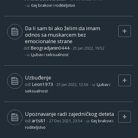
- u:
Gej brakovi i roditeljstvo
Da li sam bi ako želim da imam
odnos sa muskarcem bez
emocionalne strane
od
Beogradjanin0444
-
25 Jan 2022, 19:52
- u:
Ljubav i seksualnost
Uzbuđenje
od
Leon1973
-
25 Jan 2022, 12:56
- u:
Ljubav i
seksualnost
Upoznavanje radi zajedničkog deteta
od
arts81
-
27 Dec 2021, 23:54
- u:
Gej brakovi i
roditeljstvo