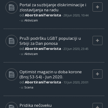
Portal za suzbijanje diskriminacije i
zlostavljanja na radu
od
AbortiraniTerorista
-
28 Jun 2020, 10:44
- u:
Aktivizam
Pruži podršku LGBT populaciji u
Srbiji za Dan ponosa
od
AbortiraniTerorista
-
23 Jun 2020, 23:45
- u:
Aktivizam
Optimist magazin u doba korone
(Broj 53-54) - Jun 2020.
od
AbortiraniTerorista
-
13 Jun 2020, 20:01
- u:
Scena
Pridika nečoveku