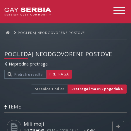
Toggle
Navigati
POGLEDAJ NEODGOVORENE POSTOVE
POGLEDAJ NEODGOVORENE POSTOVE
Napredna pretraga
PRETRAGA
Stranica
1
od
22
Pretraga ima 852 pogodaka
TEME
Mili moji
od
*deni*
-
08 Mar 2026, 13:41
- u:
Kafić