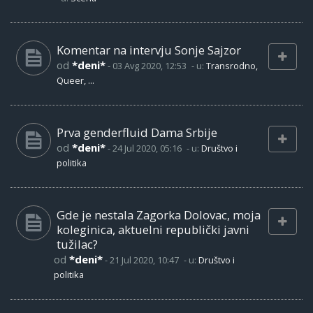
Komentar na intervju Sonje Sajzor
od
*deni*
-
03 Avg 2020, 12:53
- u:
Transrodno,
Queer, ...
Prva genderfluid Dama Srbije
od
*deni*
-
24 Jul 2020, 05:16
- u:
Društvo i
politika
Gde je nestala Zagorka Dolovac, moja
koleginica, aktuelni republički javni
tužilac?
od
*deni*
-
21 Jul 2020, 10:47
- u:
Društvo i
politika