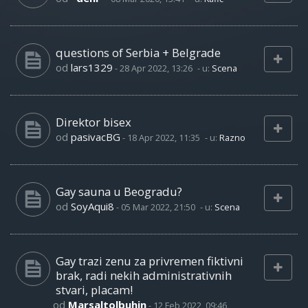
questions of Serbia + Belgrade
od
lars1329
-
28 Apr 2022, 13:26
- u:
Scena
Direktor bisex
od
pasivacBG
-
18 Apr 2022, 11:35
- u:
Razno
Gay sauna u Beogradu?
od
SoyAqui8
-
05 Mar 2022, 21:50
- u:
Scena
Gay trazi zenu za privremen fiktivni
brak, radi nekih administrativnih
stvari, placam!
od
Marsaltolbuhin
-
12 Feb 2022, 09:46