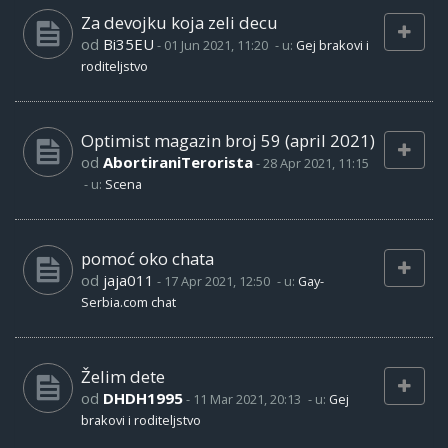
Za devojku koja zeli decu
od
Bi35EU
-
01 Jun 2021, 11:20
- u:
Gej brakovi i
roditeljstvo
Optimist magazin broj 59 (april 2021)
od
AbortiraniTerorista
-
28 Apr 2021, 11:15
- u:
Scena
pomoć oko chata
od
jaja011
-
17 Apr 2021, 12:50
- u:
Gay-
Serbia.com chat
Želim dete
od
DHDH1995
-
11 Mar 2021, 20:13
- u:
Gej
brakovi i roditeljstvo