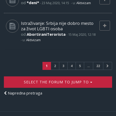
od
*deni*
-
23 Maj 2020, 14:15
- u:
Aktivizam
Istraživanje: Srbija nije dobro mesto
za život LGBTI osoba
od
AbortiraniTerorista
-
15 Maj 2020, 12:18
- u:
Aktivizam
1
2
3
4
5
…
22
SELECT THE FORUM TO JUMP TO
Napredna pretraga