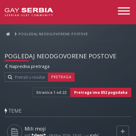
Toggle
Navigati
POGLEDAJ NEODGOVORENE POSTOVE
POGLEDAJ NEODGOVORENE POSTOVE
Napredna pretraga
PRETRAGA
Stranica
1
od
22
Pretraga ima 852 pogodaka
TEME
Mili moji
od
*deni*
-
08 Mar 2026, 13:41
- u:
Kafić