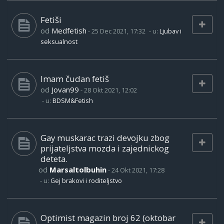
Fetiši
od
Medfetish
-
25 Dec 2021, 17:32
- u:
Ljubav i
seksualnost
Imam čudan fetiš
od
Jovan99
-
28 Okt 2021, 12:02
- u:
BDSM&Fetish
Gay muskarac trazi devojku zbog
prijateljstva mozda i zajednickog
deteta.
od
Marsaltolbuhin
-
24 Okt 2021, 17:28
- u:
Gej brakovi i roditeljstvo
Optimist magazin broj 62 (oktobar