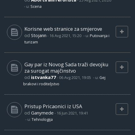
-
25 Avg 2021, 20:20
- u:
Scena
Korisne web stranice za smjerove
od
Stojann
-
16 Avg 2021, 15:20
- u:
Putovanja i
turizam
Gay par iz Novog Sada traži devojku
za surogat majčinstvo
od
istvanka77
-
06 Avg 2021, 19:05
- u:
Gej
brakovi i roditeljstvo
Pristup Pricaonici iz USA
od
Ganymede
-
16 Jun 2021, 19:41
- u:
Tehnologija