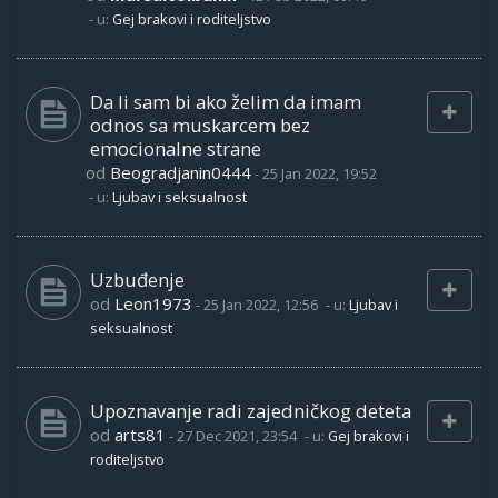
- u:
Gej brakovi i roditeljstvo
Da li sam bi ako želim da imam
odnos sa muskarcem bez
emocionalne strane
od
Beogradjanin0444
-
25 Jan 2022, 19:52
- u:
Ljubav i seksualnost
Uzbuđenje
od
Leon1973
-
25 Jan 2022, 12:56
- u:
Ljubav i
seksualnost
Upoznavanje radi zajedničkog deteta
od
arts81
-
27 Dec 2021, 23:54
- u:
Gej brakovi i
roditeljstvo