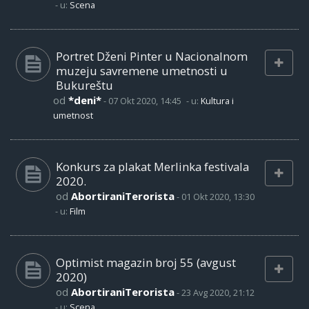
- u:
Scena
Portret Dženi Pinter u Nacionalnom
muzeju savremene umetnosti u
Bukureštu
od
*deni*
-
07 Okt 2020, 14:45
- u:
Kultura i
umetnost
Konkurs za plakat Merlinka festivala
2020.
od
AbortiraniTerorista
-
01 Okt 2020, 13:30
- u:
Film
Optimist magazin broj 55 (avgust
2020)
od
AbortiraniTerorista
-
23 Avg 2020, 21:12
- u:
Scena