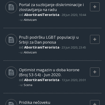
Portal za suzbijanje diskriminacije i
zlostavljanja na radu
od
AbortiraniTerorista
-
28 Jun 2020, 10:44
- u:
Aktivizam
Pruži podršku LGBT populaciji u
Srbiji za Dan ponosa
od
AbortiraniTerorista
-
23 Jun 2020, 23:45
- u:
Aktivizam
Optimist magazin u doba korone
(Broj 53-54) - Jun 2020.
od
AbortiraniTerorista
-
13 Jun 2020, 20:01
- u:
Scena
Pridika nečoveku