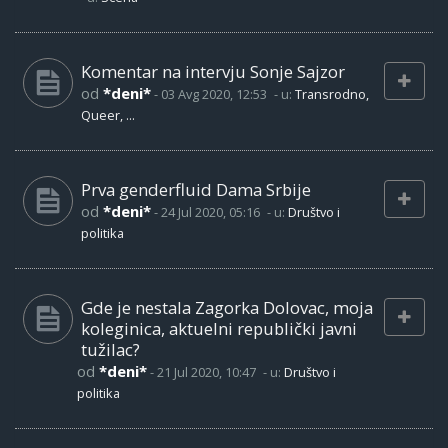
Komentar na intervju Sonje Sajzor
od
*deni*
-
03 Avg 2020, 12:53
- u:
Transrodno,
Queer, ...
Prva genderfluid Dama Srbije
od
*deni*
-
24 Jul 2020, 05:16
- u:
Društvo i
politika
Gde je nestala Zagorka Dolovac, moja
koleginica, aktuelni republički javni
tužilac?
od
*deni*
-
21 Jul 2020, 10:47
- u:
Društvo i
politika