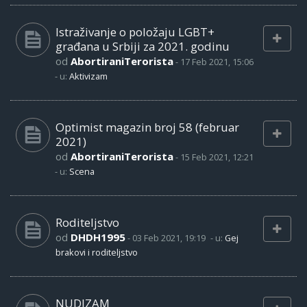
Istraživanje o položaju LGBT+
građana u Srbiji za 2021. godinu
od
AbortiraniTerorista
-
17 Feb 2021, 15:06
- u:
Aktivizam
Optimist magazin broj 58 (februar
2021)
od
AbortiraniTerorista
-
15 Feb 2021, 12:21
- u:
Scena
Roditeljstvo
od
DHDH1995
-
03 Feb 2021, 19:19
- u:
Gej
brakovi i roditeljstvo
NUDIZAM