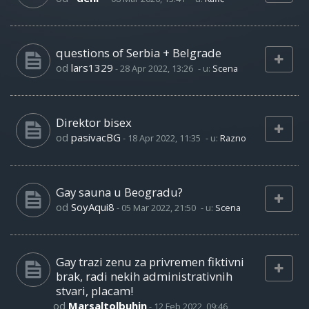
questions of Serbia + Belgrade
od
lars1329
-
28 Apr 2022, 13:26
- u:
Scena
Direktor bisex
od
pasivacBG
-
18 Apr 2022, 11:35
- u:
Razno
Gay sauna u Beogradu?
od
SoyAqui8
-
05 Mar 2022, 21:50
- u:
Scena
Gay trazi zenu za privremen fiktivni
brak, radi nekih administrativnih
stvari, placam!
od
Marsaltolbuhin
-
12 Feb 2022, 09:46