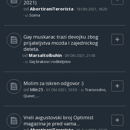
2021)
od
AbortiraniTerorista
-
18 Okt 2021, 18:20
- u:
Scena
Gay muskarac trazi devojku zbog
prijateljstva mozda i zajednickog
deteta.
od
Marsaltolbuhin
-
09 Okt 2021, 21:45
- u:
Gej brakovi i roditeljstvo
Molim za iskren odgovor :)
od
Mile25
-
01 Okt 2021, 10:59
- u:
Transrodno,
Queer, ...
Vreli avgustovski broj Optimist
magazina je pred vama...
od
AbortiraniTerorista