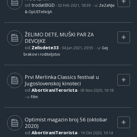
od
trodatBGD
-
02 Feb 2021, 18:39
- u:
ZeZaNJe
& OpUšTeNcIjA
ŽELIMO DETE, MUŠKI PAR ZA
DEVOJKE
od
Zelisdete33
-
04 Jan 2021, 20:55
- u:
Gej
brakovi i roditeljstvo
Prvi Merlinka Classics festival u
Jugoslovenskoj kinoteci
od
AbortiraniTerorista
-
05 Nov 2020, 16:18
- u:
Film
Optimist magazin broj 56 (oktobar
2020)
od
AbortiraniTerorista
-
19 Okt 2020, 10:14