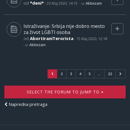
od
*deni*
-
23 Maj 2020, 14:15
- u:
Aktivizam
Istraživanje: Srbija nije dobro mesto
za život LGBTI osoba
od
AbortiraniTerorista
-
15 Maj 2020, 12:18
- u:
Aktivizam
1
2
3
4
5
…
22
SELECT THE FORUM TO JUMP TO
Napredna pretraga