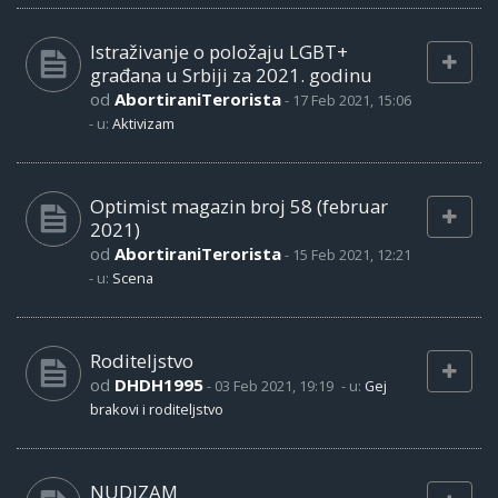
Istraživanje o položaju LGBT+
građana u Srbiji za 2021. godinu
od
AbortiraniTerorista
-
17 Feb 2021, 15:06
- u:
Aktivizam
Optimist magazin broj 58 (februar
2021)
od
AbortiraniTerorista
-
15 Feb 2021, 12:21
- u:
Scena
Roditeljstvo
od
DHDH1995
-
03 Feb 2021, 19:19
- u:
Gej
brakovi i roditeljstvo
NUDIZAM