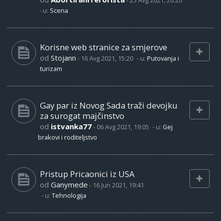
-
25 Avg 2021, 20:20
- u:
Scena
Korisne web stranice za smjerove
od
Stojann
-
16 Avg 2021, 15:20
- u:
Putovanja i
turizam
Gay par iz Novog Sada traži devojku
za surogat majčinstvo
od
istvanka77
-
06 Avg 2021, 19:05
- u:
Gej
brakovi i roditeljstvo
Pristup Pricaonici iz USA
od
Ganymede
-
16 Jun 2021, 19:41
- u:
Tehnologija