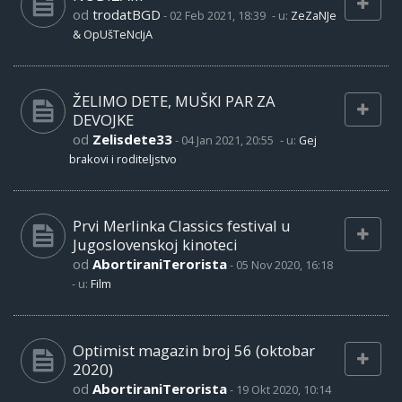
od
trodatBGD
-
02 Feb 2021, 18:39
- u:
ZeZaNJe
& OpUšTeNcIjA
ŽELIMO DETE, MUŠKI PAR ZA
DEVOJKE
od
Zelisdete33
-
04 Jan 2021, 20:55
- u:
Gej
brakovi i roditeljstvo
Prvi Merlinka Classics festival u
Jugoslovenskoj kinoteci
od
AbortiraniTerorista
-
05 Nov 2020, 16:18
- u:
Film
Optimist magazin broj 56 (oktobar
2020)
od
AbortiraniTerorista
-
19 Okt 2020, 10:14