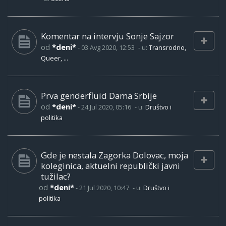
Komentar na intervju Sonje Sajzor
od
*deni*
-
03 Avg 2020, 12:53
- u:
Transrodno,
Queer, ...
Prva genderfluid Dama Srbije
od
*deni*
-
24 Jul 2020, 05:16
- u:
Društvo i
politika
Gde je nestala Zagorka Dolovac, moja
koleginica, aktuelni republički javni
tužilac?
od
*deni*
-
21 Jul 2020, 10:47
- u:
Društvo i
politika