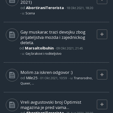
2021)
od
AbortiraniTerorista
-
18 Okt 2021, 18:20
- u:
Scena
Gay muskarac trazi devojku zbog
prijateljstva mozda i zajednickog
deteta.
od
Marsaltolbuhin
-
09 Okt 2021, 21:45
- u:
Gej brakovi i roditeljstvo
Molim za iskren odgovor :)
od
Mile25
-
01 Okt 2021, 10:59
- u:
Transrodno,
Queer, ...
Vreli avgustovski broj Optimist
magazina je pred vama...
od
AbortiraniTerorista