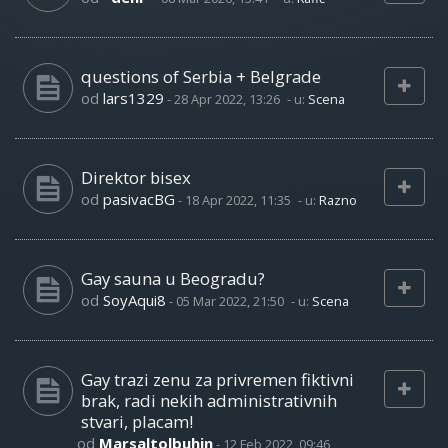
questions of Serbia + Belgrade
od
lars1329
-
28 Apr 2022, 13:26
- u:
Scena
Direktor bisex
od
pasivacBG
-
18 Apr 2022, 11:35
- u:
Razno
Gay sauna u Beogradu?
od
SoyAqui8
-
05 Mar 2022, 21:50
- u:
Scena
Gay trazi zenu za privremen fiktivni
brak, radi nekih administrativnih
stvari, placam!
od
Marsaltolbuhin
-
12 Feb 2022, 09:46