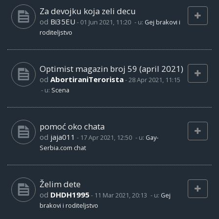
Za devojku koja zeli decu
od
Bi35EU
-
01 Jun 2021, 11:20
- u:
Gej brakovi i
roditeljstvo
Optimist magazin broj 59 (april 2021)
od
AbortiraniTerorista
-
28 Apr 2021, 11:15
- u:
Scena
pomoć oko chata
od
jaja011
-
17 Apr 2021, 12:50
- u:
Gay-
Serbia.com chat
Želim dete
od
DHDH1995
-
11 Mar 2021, 20:13
- u:
Gej
brakovi i roditeljstvo