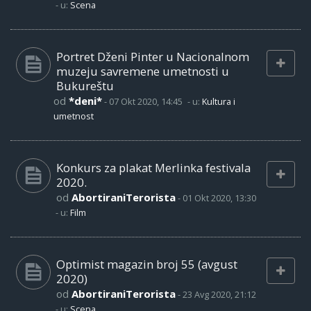
- u:
Scena
Portret Dženi Pinter u Nacionalnom
muzeju savremene umetnosti u
Bukureštu
od
*deni*
-
07 Okt 2020, 14:45
- u:
Kultura i
umetnost
Konkurs za plakat Merlinka festivala
2020.
od
AbortiraniTerorista
-
01 Okt 2020, 13:30
- u:
Film
Optimist magazin broj 55 (avgust
2020)
od
AbortiraniTerorista
-
23 Avg 2020, 21:12
- u:
Scena