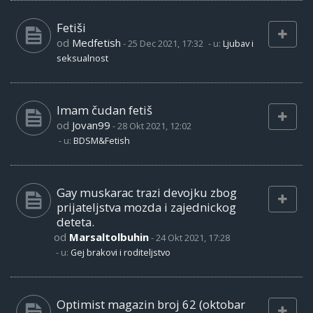
Fetiši
od
Medfetish
-
25 Dec 2021, 17:32
- u:
Ljubav i
seksualnost
Imam čudan fetiš
od
Jovan99
-
28 Okt 2021, 12:02
- u:
BDSM&Fetish
Gay muskarac trazi devojku zbog
prijateljstva mozda i zajednickog
deteta.
od
Marsaltolbuhin
-
24 Okt 2021, 17:28
- u:
Gej brakovi i roditeljstvo
Optimist magazin broj 62 (oktobar