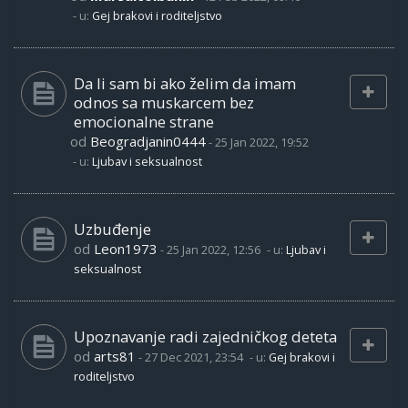
- u:
Gej brakovi i roditeljstvo
Da li sam bi ako želim da imam
odnos sa muskarcem bez
emocionalne strane
od
Beogradjanin0444
-
25 Jan 2022, 19:52
- u:
Ljubav i seksualnost
Uzbuđenje
od
Leon1973
-
25 Jan 2022, 12:56
- u:
Ljubav i
seksualnost
Upoznavanje radi zajedničkog deteta
od
arts81
-
27 Dec 2021, 23:54
- u:
Gej brakovi i
roditeljstvo