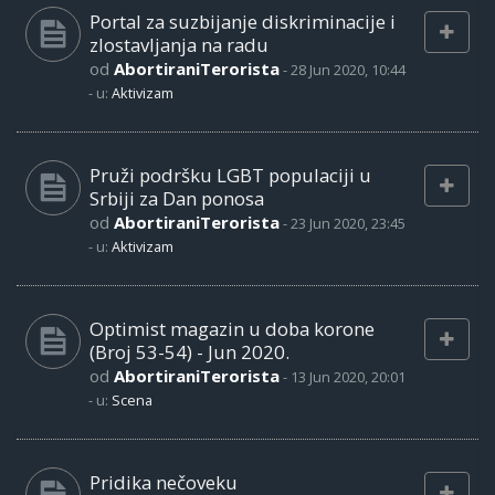
Portal za suzbijanje diskriminacije i
zlostavljanja na radu
od
AbortiraniTerorista
-
28 Jun 2020, 10:44
- u:
Aktivizam
Pruži podršku LGBT populaciji u
Srbiji za Dan ponosa
od
AbortiraniTerorista
-
23 Jun 2020, 23:45
- u:
Aktivizam
Optimist magazin u doba korone
(Broj 53-54) - Jun 2020.
od
AbortiraniTerorista
-
13 Jun 2020, 20:01
- u:
Scena
Pridika nečoveku