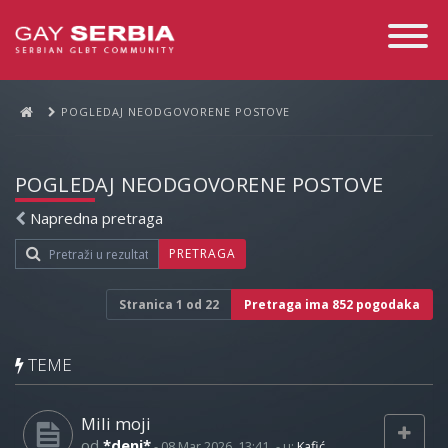
Toggle
Navigati
POGLEDAJ NEODGOVORENE POSTOVE
POGLEDAJ NEODGOVORENE POSTOVE
Napredna pretraga
PRETRAGA
Stranica
1
od
22
Pretraga ima 852 pogodaka
TEME
Mili moji
od
*deni*
-
08 Mar 2026, 13:41
- u:
Kafić