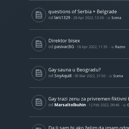
questions of Serbia + Belgrade
od
lars1329
-
28 Apr 2022, 13:26
- u:
Scena
Direktor bisex
od
pasivacBG
-
18 Apr 2022, 11:35
- u:
Razno
Gay sauna u Beogradu?
od
SoyAqui8
-
05 Mar 2022, 21:50
- u:
Scena
Gay trazi zenu za privremen fiktivni 
od
Marsaltolbuhin
-
12 Feb 2022, 09:46
- u:
G
Da li sam bi ako želim da imam od