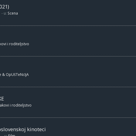
021)
- u:
Scena
ovi i roditeljstvo
e & OpUšTeNcIjA
KE
akovi i roditeljstvo
oslovenskoj kinoteci
- u:
Film