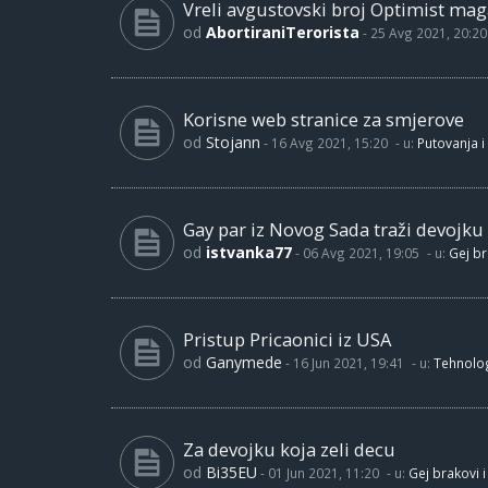
Vreli avgustovski broj Optimist maga
od
AbortiraniTerorista
-
25 Avg 2021, 20:20
Korisne web stranice za smjerove
od
Stojann
-
16 Avg 2021, 15:20
- u:
Putovanja i
Gay par iz Novog Sada traži devojku
od
istvanka77
-
06 Avg 2021, 19:05
- u:
Gej br
Pristup Pricaonici iz USA
od
Ganymede
-
16 Jun 2021, 19:41
- u:
Tehnolog
Za devojku koja zeli decu
od
Bi35EU
-
01 Jun 2021, 11:20
- u:
Gej brakovi i