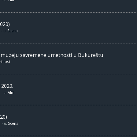
020)
- u:
Scena
m muzeju savremene umetnosti u Bukureštu
etnost
 2020.
- u:
Film
20)
- u:
Scena