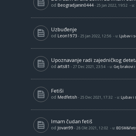
od
Beogradjanin0444
-
25 Jan 2022, 19:52
- u:
Uzbuđenje
od
Leon1973
-
25 Jan 2022, 12:56
- u:
Ljubav i 
Upoznavanje radi zajedničkog detet
od
arts81
-
27 Dec 2021, 23:54
- u:
Gej brakovi i
Fetiši
od
Medfetish
-
25 Dec 2021, 17:32
- u:
Ljubav i
Imam čudan fetiš
od
Jovan99
-
28 Okt 2021, 12:02
- u:
BDSM&Feti