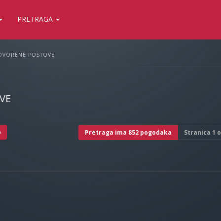
PRETRAGA
OVORENE POSTOVE
VE
A
Pretraga ima 852 pogodaka
Stranica
1
o