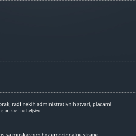
brak, radi nekih administrativnih stvari, placam!
ej brakovi i roditeljstvo
nos sa muskarcem bez emocionalne strane