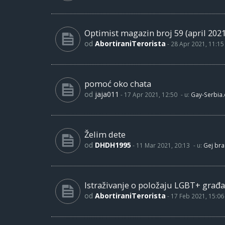
Optimist magazin broj 59 (april 2021
od
AbortiraniTerorista
-
28 Apr 2021, 11:15
pomoć oko chata
od
jaja011
-
17 Apr 2021, 12:50
- u:
Gay-Serbia
Želim dete
od
DHDH1995
-
11 Mar 2021, 20:13
- u:
Gej bra
Istraživanje o položaju LGBT+ građa
od
AbortiraniTerorista
-
17 Feb 2021, 15:06