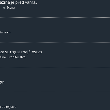
zina je pred vama...
- u:
Scena
 turizam
 za surogat majčinstvo
akovi i roditeljstvo
ija
 roditeljstvo