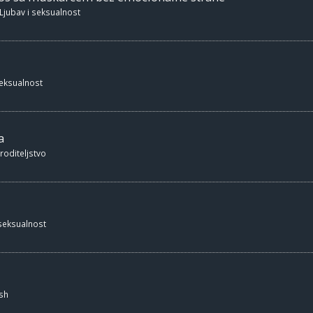
Ljubav i seksualnost
seksualnost
a
 roditeljstvo
 seksualnost
sh