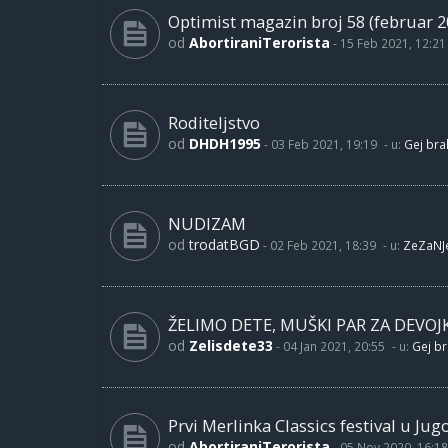
Optimist magazin broj 58 (februar 2
od
AbortiraniTerorista
-
15 Feb 2021, 12:21
Roditeljstvo
od
DHDH1995
-
03 Feb 2021, 19:19
- u:
Gej brak
NUDIZAM
od
trodatBGD
-
02 Feb 2021, 18:39
- u:
ZeZaNJ
ŽELIMO DETE, MUŠKI PAR ZA DEVOJ
od
Zelisdete33
-
04 Jan 2021, 20:55
- u:
Gej br
Prvi Merlinka Classics festival u Jug
od
AbortiraniTerorista
-
05 Nov 2020, 16:18