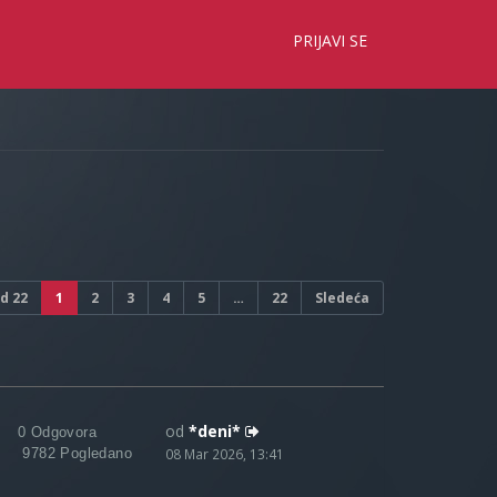
×
PRIJAVI SE
d
22
1
2
3
4
5
…
22
Sledeća
od
*deni*
0 Odgovora
9782 Pogledano
08 Mar 2026, 13:41