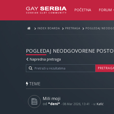
POČETNA
FORUM
INDEX BOARDA
PRETRAGA
POGLEDAJ NEODG
POGLEDAJ NEODGOVORENE POSTO
Napredna pretraga
PRETRAG
TEME
Mili moji
od
*deni*
-
08 Mar 2026, 13:41
- u:
Kafić