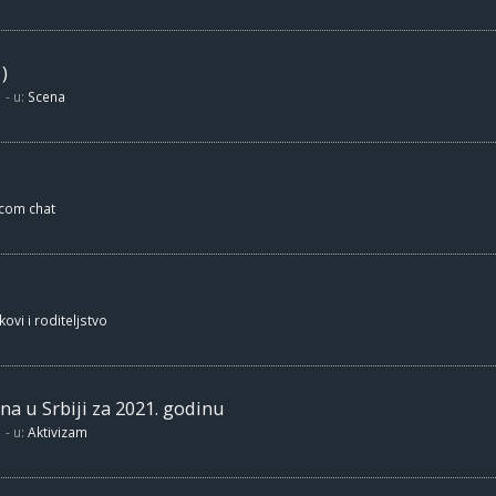
)
- u:
Scena
.com chat
kovi i roditeljstvo
na u Srbiji za 2021. godinu
- u:
Aktivizam