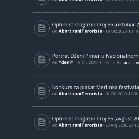
Optimist magazin broj 56 (oktobar 2
od
AbortiraniTerorista
-
19 Okt 2020, 10:14
Portret Dženi Pinter u Nacionalno
od
*deni*
-
07 Okt 2020, 14:45
- u:
Kultura i um
Konkurs za plakat Merlinka festivala
od
AbortiraniTerorista
-
01 Okt 2020, 13:30
Optimist magazin broj 55 (avgust 20
od
AbortiraniTerorista
-
23 Avg 2020, 21:12