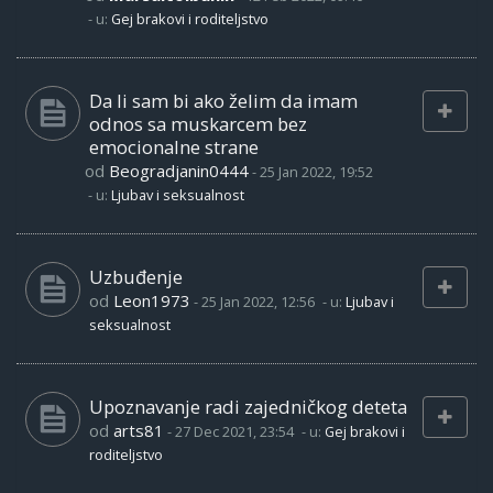
- u:
Gej brakovi i roditeljstvo
Da li sam bi ako želim da imam
odnos sa muskarcem bez
emocionalne strane
od
Beogradjanin0444
-
25 Jan 2022, 19:52
- u:
Ljubav i seksualnost
Uzbuđenje
od
Leon1973
-
25 Jan 2022, 12:56
- u:
Ljubav i
seksualnost
Upoznavanje radi zajedničkog deteta
od
arts81
-
27 Dec 2021, 23:54
- u:
Gej brakovi i
roditeljstvo