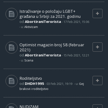
Istraživanje o položaju LGBT+
građana u Srbiji za 2021. godinu
od
AbortiraniTerorista
-
17 Feb 2021, 15:06
- u:
Aktivizam
Optimist magazin broj 58 (februar
2021)
od
AbortiraniTerorista
-
15 Feb 2021, 12:21
- u:
Scena
Roditeljstvo
od
DHDH1995
-
03 Feb 2021, 19:19
- u:
Gej
brakovi i roditeljstvo
NUDIZAM