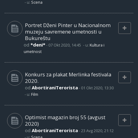
- u:
Scena
Portret Dženi Pinter u Nacionalnom
muzeju savremene umetnosti u
Bukureštu
od
*deni*
-
07 Okt 2020, 14:45
- u:
Kultura i
umetnost
Konkurs za plakat Merlinka festivala
2020.
od
AbortiraniTerorista
-
01 Okt 2020, 13:30
- u:
Film
Optimist magazin broj 55 (avgust
2020)
od
AbortiraniTerorista
-
23 Avg 2020, 21:12
- u:
Scena