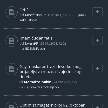
Fetiši
od
Medfetish
-
25 Dec 2021, 17:32
- u:
Ljubav i
seksualnost
Imam čudan fetiš
od
Jovan99
-
28 Okt 2021, 12:02
- u:
BDSM&Fetish
Gay muskarac trazi devojku zbog
prijateljstva mozda i zajednickog
deteta.
od
Marsaltolbuhin
-
24 Okt 2021, 17:28
- u:
Gej brakovi i roditeljstvo
Optimist magazin broj 62 (oktobar