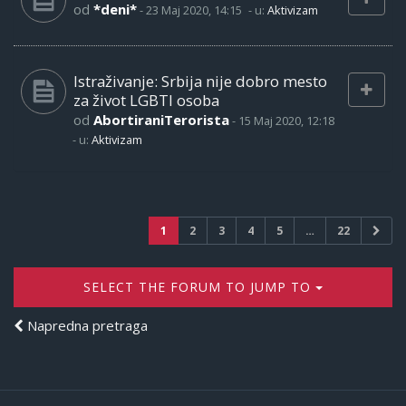
od
*deni*
-
23 Maj 2020, 14:15
- u:
Aktivizam
Istraživanje: Srbija nije dobro mesto
za život LGBTI osoba
od
AbortiraniTerorista
-
15 Maj 2020, 12:18
- u:
Aktivizam
1
2
3
4
5
…
22
SELECT THE FORUM TO JUMP TO
Napredna pretraga