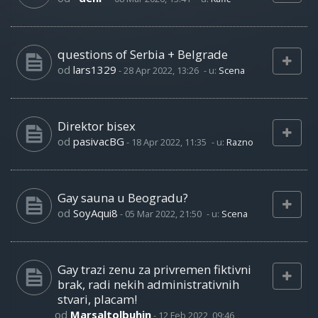
questions of Serbia + Belgrade
od
lars1329
-
28 Apr 2022, 13:26
- u:
Scena
Direktor bisex
od
pasivacBG
-
18 Apr 2022, 11:35
- u:
Razno
Gay sauna u Beogradu?
od
SoyAqui8
-
05 Mar 2022, 21:50
- u:
Scena
Gay trazi zenu za privremen fiktivni
brak, radi nekih administrativnih
stvari, placam!
od
Marsaltolbuhin
-
12 Feb 2022, 09:46