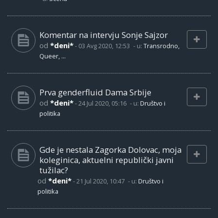
Komentar na intervju Sonje Sajzor
od
*deni*
-
03 Avg 2020, 12:53
- u:
Transrodno,
Queer, ...
Prva genderfluid Dama Srbije
od
*deni*
-
24 Jul 2020, 05:16
- u:
Društvo i
politika
Gde je nestala Zagorka Dolovac, moja
koleginica, aktuelni republički javni
tužilac?
od
*deni*
-
21 Jul 2020, 10:47
- u:
Društvo i
politika