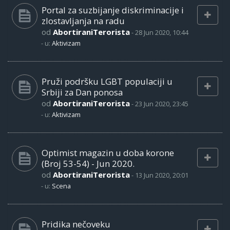
Portal za suzbijanje diskriminacije i
zlostavljanja na radu
od
AbortiraniTerorista
-
28 Jun 2020, 10:44
- u:
Aktivizam
Pruži podršku LGBT populaciji u
Srbiji za Dan ponosa
od
AbortiraniTerorista
-
23 Jun 2020, 23:45
- u:
Aktivizam
Optimist magazin u doba korone
(Broj 53-54) - Jun 2020.
od
AbortiraniTerorista
-
13 Jun 2020, 20:01
- u:
Scena
Pridika nečoveku