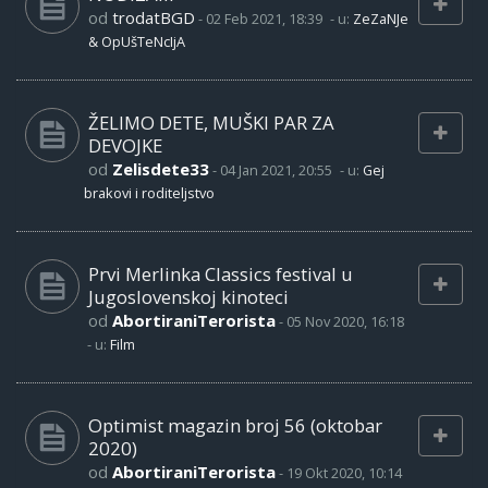
od
trodatBGD
-
02 Feb 2021, 18:39
- u:
ZeZaNJe
& OpUšTeNcIjA
ŽELIMO DETE, MUŠKI PAR ZA
DEVOJKE
od
Zelisdete33
-
04 Jan 2021, 20:55
- u:
Gej
brakovi i roditeljstvo
Prvi Merlinka Classics festival u
Jugoslovenskoj kinoteci
od
AbortiraniTerorista
-
05 Nov 2020, 16:18
- u:
Film
Optimist magazin broj 56 (oktobar
2020)
od
AbortiraniTerorista
-
19 Okt 2020, 10:14