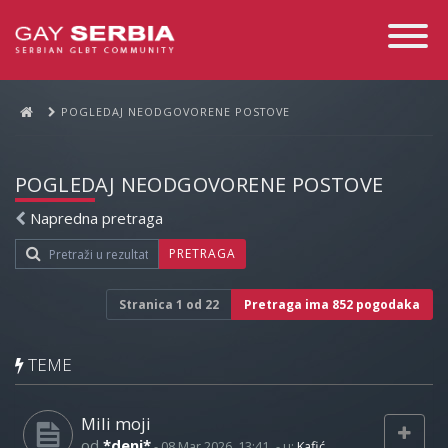
Toggle
Navigati
POGLEDAJ NEODGOVORENE POSTOVE
POGLEDAJ NEODGOVORENE POSTOVE
Napredna pretraga
PRETRAGA
Stranica
1
od
22
Pretraga ima 852 pogodaka
TEME
Mili moji
od
*deni*
-
08 Mar 2026, 13:41
- u:
Kafić