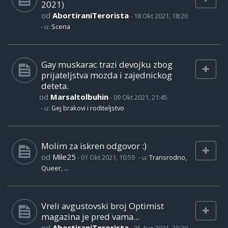
2021)
od
AbortiraniTerorista
-
18 Okt 2021, 18:20
- u:
Scena
Gay muskarac trazi devojku zbog
prijateljstva mozda i zajednickog
deteta.
od
Marsaltolbuhin
-
09 Okt 2021, 21:45
- u:
Gej brakovi i roditeljstvo
Molim za iskren odgovor :)
od
Mile25
-
01 Okt 2021, 10:59
- u:
Transrodno,
Queer, ...
Vreli avgustovski broj Optimist
magazina je pred vama...
od
AbortiraniTerorista