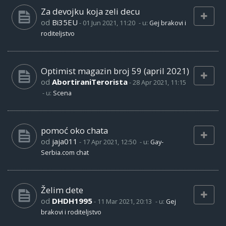
Za devojku koja zeli decu
od
Bi35EU
-
01 Jun 2021, 11:20
- u:
Gej brakovi i
roditeljstvo
Optimist magazin broj 59 (april 2021)
od
AbortiraniTerorista
-
28 Apr 2021, 11:15
- u:
Scena
pomoć oko chata
od
jaja011
-
17 Apr 2021, 12:50
- u:
Gay-
Serbia.com chat
Želim dete
od
DHDH1995
-
11 Mar 2021, 20:13
- u:
Gej
brakovi i roditeljstvo