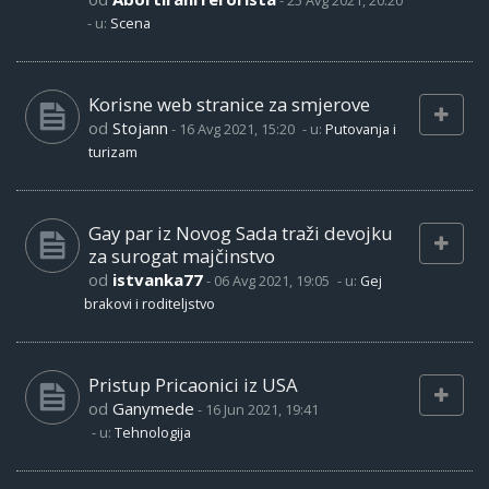
-
25 Avg 2021, 20:20
- u:
Scena
Korisne web stranice za smjerove
od
Stojann
-
16 Avg 2021, 15:20
- u:
Putovanja i
turizam
Gay par iz Novog Sada traži devojku
za surogat majčinstvo
od
istvanka77
-
06 Avg 2021, 19:05
- u:
Gej
brakovi i roditeljstvo
Pristup Pricaonici iz USA
od
Ganymede
-
16 Jun 2021, 19:41
- u:
Tehnologija