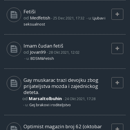
Fetiši
od
Medfetish
-
25 Dec 2021, 17:32
- u:
Ljubav i
seksualnost
Imam čudan fetiš
od
Jovan99
-
28 Okt 2021, 12:02
- u:
BDSM&Fetish
Gay muskarac trazi devojku zbog
prijateljstva mozda i zajednickog
deteta.
od
Marsaltolbuhin
-
24 Okt 2021, 17:28
- u:
Gej brakovi i roditeljstvo
Optimist magazin broj 62 (oktobar