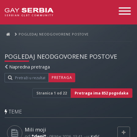
Toggle
Navigati
POGLEDAJ NEODGOVORENE POSTOVE
POGLEDAJ NEODGOVORENE POSTOVE
Napredna pretraga
PRETRAGA
Stranica
1
od
22
Pretraga ima 852 pogodaka
TEME
Mili moji
od
*deni*
-
08 Mar 2026, 13:41
- u:
Kafić