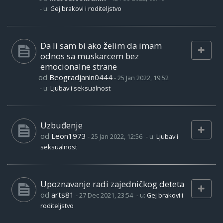
- u:
Gej brakovi i roditeljstvo
Da li sam bi ako želim da imam
odnos sa muskarcem bez
emocionalne strane
od
Beogradjanin0444
-
25 Jan 2022, 19:52
- u:
Ljubav i seksualnost
Uzbuđenje
od
Leon1973
-
25 Jan 2022, 12:56
- u:
Ljubav i
seksualnost
Upoznavanje radi zajedničkog deteta
od
arts81
-
27 Dec 2021, 23:54
- u:
Gej brakovi i
roditeljstvo