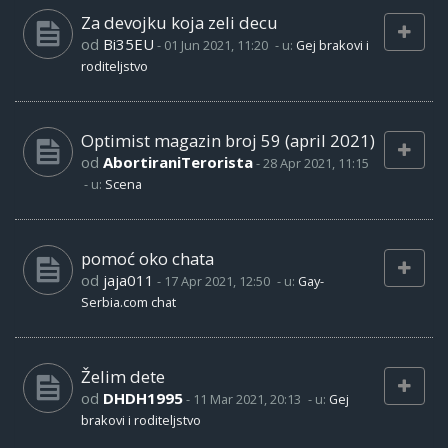
Za devojku koja zeli decu
od
Bi35EU
-
01 Jun 2021, 11:20
- u:
Gej brakovi i
roditeljstvo
Optimist magazin broj 59 (april 2021)
od
AbortiraniTerorista
-
28 Apr 2021, 11:15
- u:
Scena
pomoć oko chata
od
jaja011
-
17 Apr 2021, 12:50
- u:
Gay-
Serbia.com chat
Želim dete
od
DHDH1995
-
11 Mar 2021, 20:13
- u:
Gej
brakovi i roditeljstvo