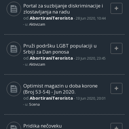
Portal za suzbijanje diskriminacije i
zlostavljanja na radu
od
AbortiraniTerorista
-
28 Jun 2020, 10:44
- u:
Aktivizam
Pruži podršku LGBT populaciji u
Srbiji za Dan ponosa
od
AbortiraniTerorista
-
23 Jun 2020, 23:45
- u:
Aktivizam
Optimist magazin u doba korone
(Broj 53-54) - Jun 2020.
od
AbortiraniTerorista
-
13 Jun 2020, 20:01
- u:
Scena
Pridika nečoveku