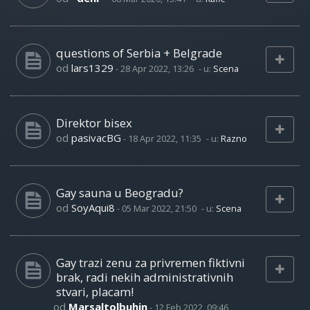
questions of Serbia + Belgrade
od
lars1329
-
28 Apr 2022, 13:26
- u:
Scena
Direktor bisex
od
pasivacBG
-
18 Apr 2022, 11:35
- u:
Razno
Gay sauna u Beogradu?
od
SoyAqui8
-
05 Mar 2022, 21:50
- u:
Scena
Gay trazi zenu za privremen fiktivni
brak, radi nekih administrativnih
stvari, placam!
od
Marsaltolbuhin
-
12 Feb 2022, 09:46