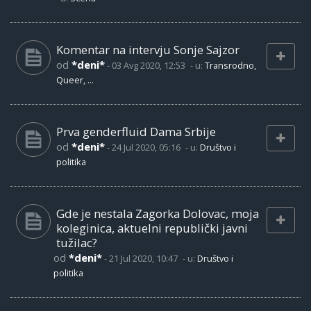
Komentar na intervju Sonje Sajzor
od
*deni*
-
03 Avg 2020, 12:53
- u:
Transrodno,
Queer, ...
Prva genderfluid Dama Srbije
od
*deni*
-
24 Jul 2020, 05:16
- u:
Društvo i
politika
Gde je nestala Zagorka Dolovac, moja
koleginica, aktuelni republički javni
tužilac?
od
*deni*
-
21 Jul 2020, 10:47
- u:
Društvo i
politika