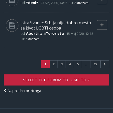
od
*deni*
-
23 Maj 2020, 14:15
- u:
Aktivizam
Istraživanje: Srbija nije dobro mesto
za život LGBTI osoba
od
AbortiraniTerorista
-
15 Maj 2020, 12:18
- u:
Aktivizam
1
2
3
4
5
…
22
SELECT THE FORUM TO JUMP TO
Napredna pretraga