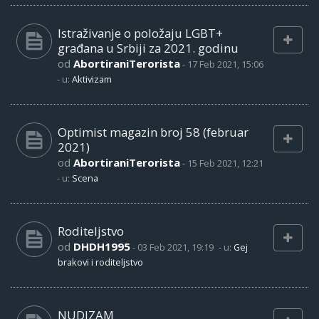
Istraživanje o položaju LGBT+
građana u Srbiji za 2021. godinu
od
AbortiraniTerorista
-
17 Feb 2021, 15:06
- u:
Aktivizam
Optimist magazin broj 58 (februar
2021)
od
AbortiraniTerorista
-
15 Feb 2021, 12:21
- u:
Scena
Roditeljstvo
od
DHDH1995
-
03 Feb 2021, 19:19
- u:
Gej
brakovi i roditeljstvo
NUDIZAM