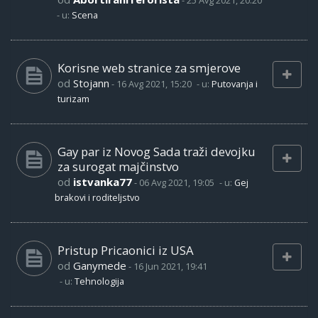
-
25 Avg 2021, 20:20
- u:
Scena
Korisne web stranice za smjerove
od
Stojann
-
16 Avg 2021, 15:20
- u:
Putovanja i
turizam
Gay par iz Novog Sada traži devojku
za surogat majčinstvo
od
istvanka77
-
06 Avg 2021, 19:05
- u:
Gej
brakovi i roditeljstvo
Pristup Pricaonici iz USA
od
Ganymede
-
16 Jun 2021, 19:41
- u:
Tehnologija