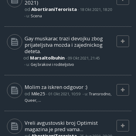
2021)
od
AbortiraniTerorista
-
18 Okt 2021, 18:20
- u:
Scena
Gay muskarac trazi devojku zbog
prijateljstva mozda i zajednickog
deteta.
od
Marsaltolbuhin
-
09 Okt 2021, 21:45
- u:
Gej brakovi i roditeljstvo
Molim za iskren odgovor :)
od
Mile25
-
01 Okt 2021, 10:59
- u:
Transrodno,
Queer, ...
Vreli avgustovski broj Optimist
magazina je pred vama...
od
AbortiraniTerorista