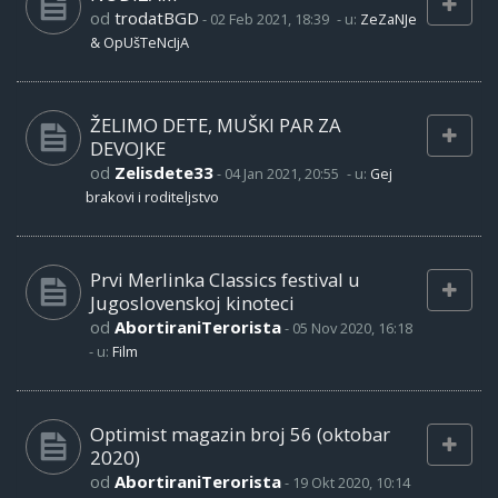
od
trodatBGD
-
02 Feb 2021, 18:39
- u:
ZeZaNJe
& OpUšTeNcIjA
ŽELIMO DETE, MUŠKI PAR ZA
DEVOJKE
od
Zelisdete33
-
04 Jan 2021, 20:55
- u:
Gej
brakovi i roditeljstvo
Prvi Merlinka Classics festival u
Jugoslovenskoj kinoteci
od
AbortiraniTerorista
-
05 Nov 2020, 16:18
- u:
Film
Optimist magazin broj 56 (oktobar
2020)
od
AbortiraniTerorista
-
19 Okt 2020, 10:14