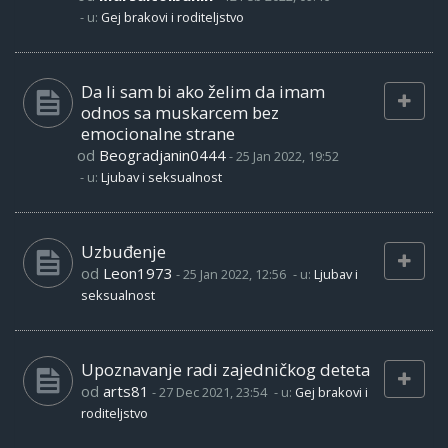
- u:
Gej brakovi i roditeljstvo
Da li sam bi ako želim da imam
odnos sa muskarcem bez
emocionalne strane
od
Beogradjanin0444
-
25 Jan 2022, 19:52
- u:
Ljubav i seksualnost
Uzbuđenje
od
Leon1973
-
25 Jan 2022, 12:56
- u:
Ljubav i
seksualnost
Upoznavanje radi zajedničkog deteta
od
arts81
-
27 Dec 2021, 23:54
- u:
Gej brakovi i
roditeljstvo