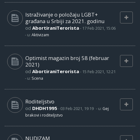
Istraživanje o položaju LGBT+
građana u Srbiji za 2021. godinu
od
AbortiraniTerorista
-
17 Feb 2021, 15:06
- u:
Aktivizam
Optimist magazin broj 58 (februar
2021)
od
AbortiraniTerorista
-
15 Feb 2021, 12:21
- u:
Scena
Roditeljstvo
od
DHDH1995
-
03 Feb 2021, 19:19
- u:
Gej
brakovi i roditeljstvo
NUDIZAM