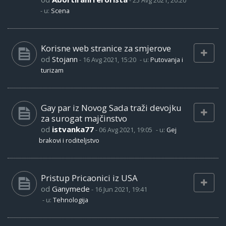
-
25 Avg 2021, 20:20
- u:
Scena
Korisne web stranice za smjerove
od
Stojann
-
16 Avg 2021, 15:20
- u:
Putovanja i
turizam
Gay par iz Novog Sada traži devojku
za surogat majčinstvo
od
istvanka77
-
06 Avg 2021, 19:05
- u:
Gej
brakovi i roditeljstvo
Pristup Pricaonici iz USA
od
Ganymede
-
16 Jun 2021, 19:41
- u:
Tehnologija