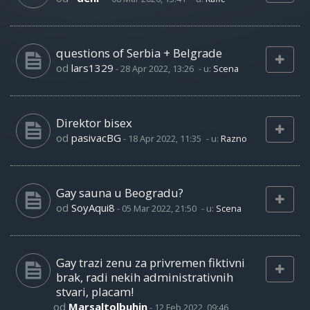
questions of Serbia + Belgrade
od
lars1329
-
28 Apr 2022, 13:26
- u:
Scena
Direktor bisex
od
pasivacBG
-
18 Apr 2022, 11:35
- u:
Razno
Gay sauna u Beogradu?
od
SoyAqui8
-
05 Mar 2022, 21:50
- u:
Scena
Gay trazi zenu za privremen fiktivni
brak, radi nekih administrativnih
stvari, placam!
od
Marsaltolbuhin
-
12 Feb 2022, 09:46