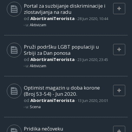
Portal za suzbijanje diskriminacije i
zlostavljanja na radu
od
AbortiraniTerorista
-
28 Jun 2020, 10:44
- u:
Aktivizam
Pruži podršku LGBT populaciji u
Srbiji za Dan ponosa
od
AbortiraniTerorista
-
23 Jun 2020, 23:45
- u:
Aktivizam
Optimist magazin u doba korone
(Broj 53-54) - Jun 2020.
od
AbortiraniTerorista
-
13 Jun 2020, 20:01
- u:
Scena
Pridika nečoveku