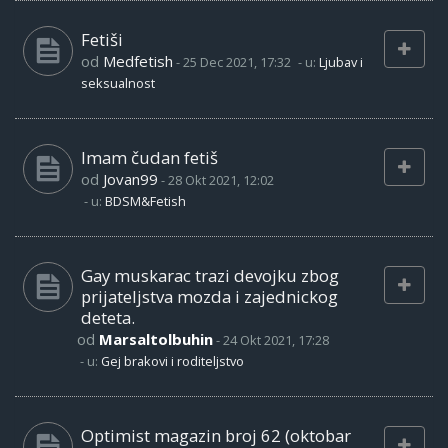
Fetiši
od
Medfetish
-
25 Dec 2021, 17:32
- u:
Ljubav i
seksualnost
Imam čudan fetiš
od
Jovan99
-
28 Okt 2021, 12:02
- u:
BDSM&Fetish
Gay muskarac trazi devojku zbog
prijateljstva mozda i zajednickog
deteta.
od
Marsaltolbuhin
-
24 Okt 2021, 17:28
- u:
Gej brakovi i roditeljstvo
Optimist magazin broj 62 (oktobar