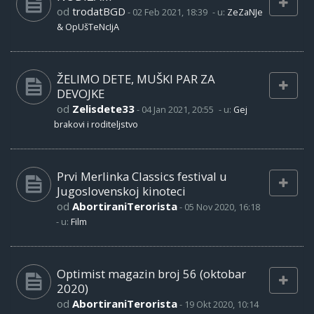
od
trodatBGD
-
02 Feb 2021, 18:39
- u:
ZeZaNJe
& OpUšTeNcIjA
ŽELIMO DETE, MUŠKI PAR ZA
DEVOJKE
od
Zelisdete33
-
04 Jan 2021, 20:55
- u:
Gej
brakovi i roditeljstvo
Prvi Merlinka Classics festival u
Jugoslovenskoj kinoteci
od
AbortiraniTerorista
-
05 Nov 2020, 16:18
- u:
Film
Optimist magazin broj 56 (oktobar
2020)
od
AbortiraniTerorista
-
19 Okt 2020, 10:14