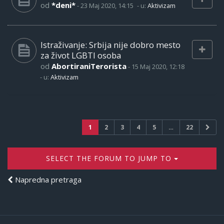
od
*deni*
-
23 Maj 2020, 14:15
- u:
Aktivizam
Istraživanje: Srbija nije dobro mesto
za život LGBTI osoba
od
AbortiraniTerorista
-
15 Maj 2020, 12:18
- u:
Aktivizam
1
2
3
4
5
…
22
SELECT THE FORUM TO JUMP TO
Napredna pretraga