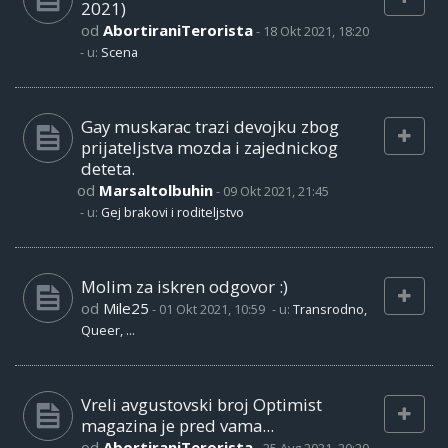
2021)
od
AbortiraniTerorista
-
18 Okt 2021, 18:20
- u:
Scena
Gay muskarac trazi devojku zbog
prijateljstva mozda i zajednickog
deteta.
od
Marsaltolbuhin
-
09 Okt 2021, 21:45
- u:
Gej brakovi i roditeljstvo
Molim za iskren odgovor :)
od
Mile25
-
01 Okt 2021, 10:59
- u:
Transrodno,
Queer, ...
Vreli avgustovski broj Optimist
magazina je pred vama...
od
AbortiraniTerorista