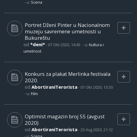
- u:
Scena
Portret Dženi Pinter u Nacionalnom
muzeju savremene umetnosti u
Bukureštu
od
*deni*
-
07 Okt 2020, 14:45
- u:
Kultura i
umetnost
Konkurs za plakat Merlinka festivala
2020.
od
AbortiraniTerorista
-
01 Okt 2020, 13:30
- u:
Film
Optimist magazin broj 55 (avgust
2020)
od
AbortiraniTerorista
-
23 Avg 2020, 21:12
- u:
Scena