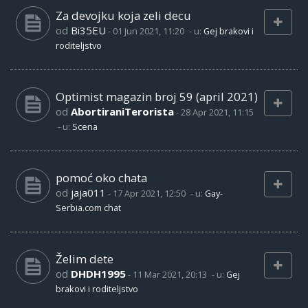
Za devojku koja zeli decu
od
Bi35EU
-
01 Jun 2021, 11:20
- u:
Gej brakovi i
roditeljstvo
Optimist magazin broj 59 (april 2021)
od
AbortiraniTerorista
-
28 Apr 2021, 11:15
- u:
Scena
pomoć oko chata
od
jaja011
-
17 Apr 2021, 12:50
- u:
Gay-
Serbia.com chat
Želim dete
od
DHDH1995
-
11 Mar 2021, 20:13
- u:
Gej
brakovi i roditeljstvo