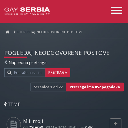
Toggle
Navigati
POGLEDAJ NEODGOVORENE POSTOVE
POGLEDAJ NEODGOVORENE POSTOVE
Napredna pretraga
PRETRAGA
Stranica
1
od
22
Pretraga ima 852 pogodaka
TEME
Mili moji
od
*deni*
-
08 Mar 2026, 13:41
- u:
Kafić