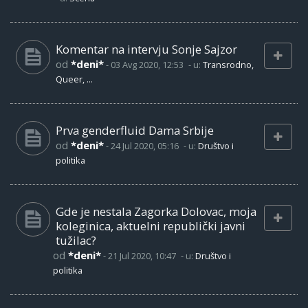
Komentar na intervju Sonje Sajzor
od
*deni*
-
03 Avg 2020, 12:53
- u:
Transrodno,
Queer, ...
Prva genderfluid Dama Srbije
od
*deni*
-
24 Jul 2020, 05:16
- u:
Društvo i
politika
Gde je nestala Zagorka Dolovac, moja
koleginica, aktuelni republički javni
tužilac?
od
*deni*
-
21 Jul 2020, 10:47
- u:
Društvo i
politika