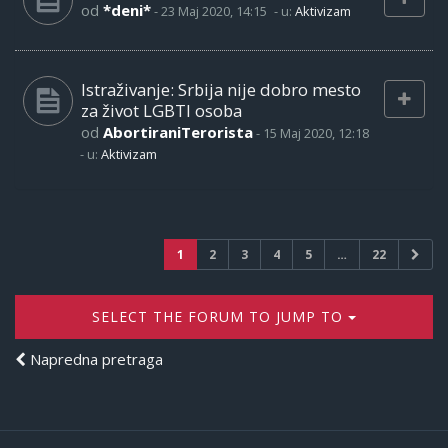
od
*deni*
-
23 Maj 2020, 14:15
- u:
Aktivizam
Istraživanje: Srbija nije dobro mesto
za život LGBTI osoba
od
AbortiraniTerorista
-
15 Maj 2020, 12:18
- u:
Aktivizam
1
2
3
4
5
…
22
SELECT THE FORUM TO JUMP TO
Napredna pretraga