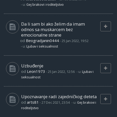
- u:
Gej brakovi i roditeljstvo
Da li sam bi ako želim da imam
odnos sa muskarcem bez
emocionalne strane
od
Beogradjanin0444
-
25 Jan 2022, 19:52
- u:
Ljubav i seksualnost
Uzbuđenje
od
Leon1973
-
25 Jan 2022, 12:56
- u:
Ljubav i
seksualnost
Upoznavanje radi zajedničkog deteta
od
arts81
-
27 Dec 2021, 23:54
- u:
Gej brakovi i
roditeljstvo