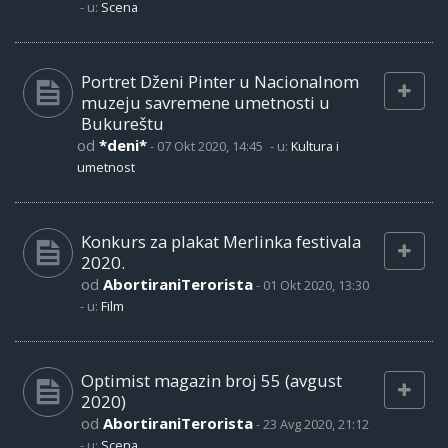
- u:
Scena
Portret Dženi Pinter u Nacionalnom
muzeju savremene umetnosti u
Bukureštu
od
*deni*
-
07 Okt 2020, 14:45
- u:
Kultura i
umetnost
Konkurs za plakat Merlinka festivala
2020.
od
AbortiraniTerorista
-
01 Okt 2020, 13:30
- u:
Film
Optimist magazin broj 55 (avgust
2020)
od
AbortiraniTerorista
-
23 Avg 2020, 21:12
- u:
Scena