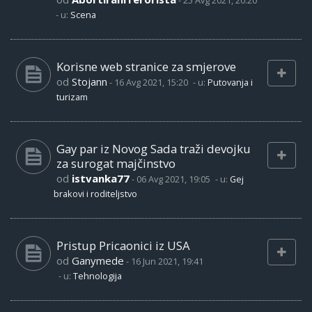
-
25 Avg 2021, 20:20
- u:
Scena
Korisne web stranice za smjerove
od
Stojann
-
16 Avg 2021, 15:20
- u:
Putovanja i
turizam
Gay par iz Novog Sada traži devojku
za surogat majčinstvo
od
istvanka77
-
06 Avg 2021, 19:05
- u:
Gej
brakovi i roditeljstvo
Pristup Pricaonici iz USA
od
Ganymede
-
16 Jun 2021, 19:41
- u:
Tehnologija