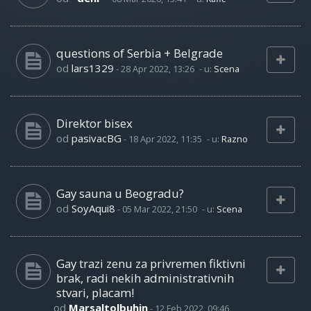
questions of Serbia + Belgrade
od
lars1329
-
28 Apr 2022, 13:26
- u:
Scena
Direktor bisex
od
pasivacBG
-
18 Apr 2022, 11:35
- u:
Razno
Gay sauna u Beogradu?
od
SoyAqui8
-
05 Mar 2022, 21:50
- u:
Scena
Gay trazi zenu za privremen fiktivni
brak, radi nekih administrativnih
stvari, placam!
od
Marsaltolbuhin
-
12 Feb 2022, 09:46