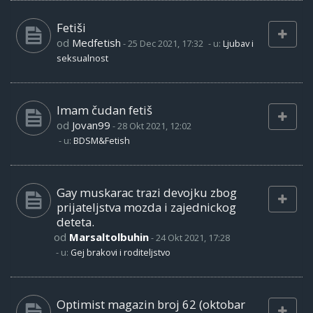
Fetiši
od
Medfetish
-
25 Dec 2021, 17:32
- u:
Ljubav i
seksualnost
Imam čudan fetiš
od
Jovan99
-
28 Okt 2021, 12:02
- u:
BDSM&Fetish
Gay muskarac trazi devojku zbog
prijateljstva mozda i zajednickog
deteta.
od
Marsaltolbuhin
-
24 Okt 2021, 17:28
- u:
Gej brakovi i roditeljstvo
Optimist magazin broj 62 (oktobar