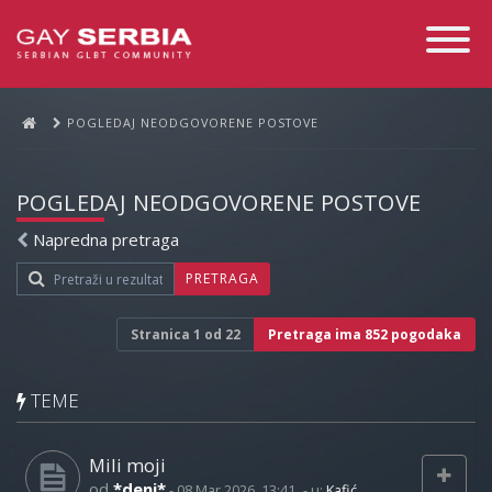
Toggle
Navigati
POGLEDAJ NEODGOVORENE POSTOVE
POGLEDAJ NEODGOVORENE POSTOVE
Napredna pretraga
PRETRAGA
Stranica
1
od
22
Pretraga ima 852 pogodaka
TEME
Mili moji
od
*deni*
-
08 Mar 2026, 13:41
- u:
Kafić