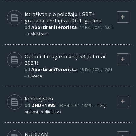
Istraživanje o položaju LGBT+
građana u Srbiji za 2021. godinu
od
AbortiraniTerorista
-
17 Feb 2021, 15:06
- u:
Aktivizam
Optimist magazin broj 58 (februar
2021)
od
AbortiraniTerorista
-
15 Feb 2021, 12:21
- u:
Scena
Roditeljstvo
od
DHDH1995
-
03 Feb 2021, 19:19
- u:
Gej
brakovi i roditeljstvo
NUDIZAM