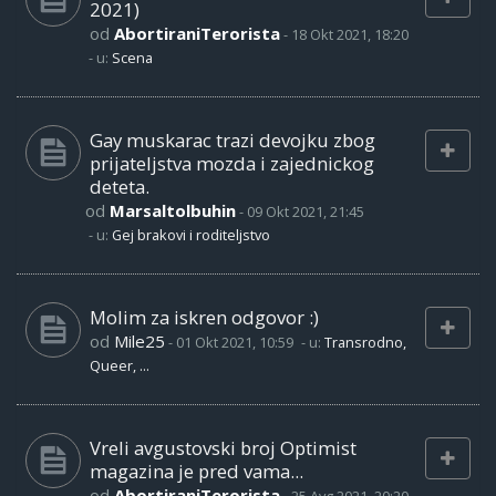
2021)
od
AbortiraniTerorista
-
18 Okt 2021, 18:20
- u:
Scena
Gay muskarac trazi devojku zbog
prijateljstva mozda i zajednickog
deteta.
od
Marsaltolbuhin
-
09 Okt 2021, 21:45
- u:
Gej brakovi i roditeljstvo
Molim za iskren odgovor :)
od
Mile25
-
01 Okt 2021, 10:59
- u:
Transrodno,
Queer, ...
Vreli avgustovski broj Optimist
magazina je pred vama...
od
AbortiraniTerorista