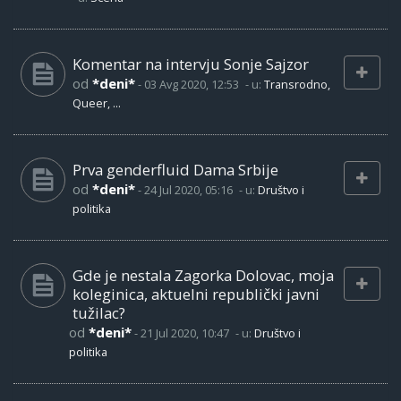
Komentar na intervju Sonje Sajzor
od
*deni*
-
03 Avg 2020, 12:53
- u:
Transrodno,
Queer, ...
Prva genderfluid Dama Srbije
od
*deni*
-
24 Jul 2020, 05:16
- u:
Društvo i
politika
Gde je nestala Zagorka Dolovac, moja
koleginica, aktuelni republički javni
tužilac?
od
*deni*
-
21 Jul 2020, 10:47
- u:
Društvo i
politika