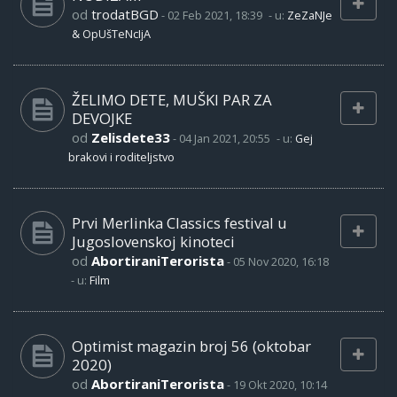
od
trodatBGD
-
02 Feb 2021, 18:39
- u:
ZeZaNJe
& OpUšTeNcIjA
ŽELIMO DETE, MUŠKI PAR ZA
DEVOJKE
od
Zelisdete33
-
04 Jan 2021, 20:55
- u:
Gej
brakovi i roditeljstvo
Prvi Merlinka Classics festival u
Jugoslovenskoj kinoteci
od
AbortiraniTerorista
-
05 Nov 2020, 16:18
- u:
Film
Optimist magazin broj 56 (oktobar
2020)
od
AbortiraniTerorista
-
19 Okt 2020, 10:14