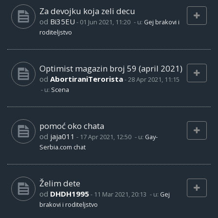
Za devojku koja zeli decu
od
Bi35EU
-
01 Jun 2021, 11:20
- u:
Gej brakovi i
roditeljstvo
Optimist magazin broj 59 (april 2021)
od
AbortiraniTerorista
-
28 Apr 2021, 11:15
- u:
Scena
pomoć oko chata
od
jaja011
-
17 Apr 2021, 12:50
- u:
Gay-
Serbia.com chat
Želim dete
od
DHDH1995
-
11 Mar 2021, 20:13
- u:
Gej
brakovi i roditeljstvo