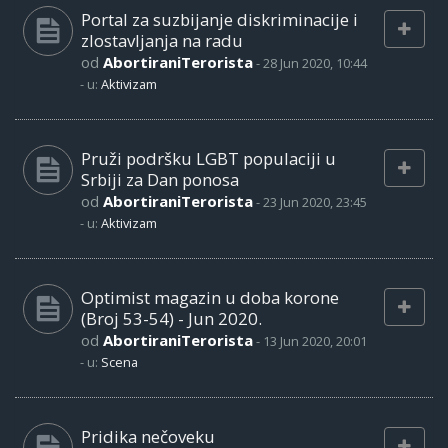
Portal za suzbijanje diskriminacije i
zlostavljanja na radu
od
AbortiraniTerorista
-
28 Jun 2020, 10:44
- u:
Aktivizam
Pruži podršku LGBT populaciji u
Srbiji za Dan ponosa
od
AbortiraniTerorista
-
23 Jun 2020, 23:45
- u:
Aktivizam
Optimist magazin u doba korone
(Broj 53-54) - Jun 2020.
od
AbortiraniTerorista
-
13 Jun 2020, 20:01
- u:
Scena
Pridika nečoveku