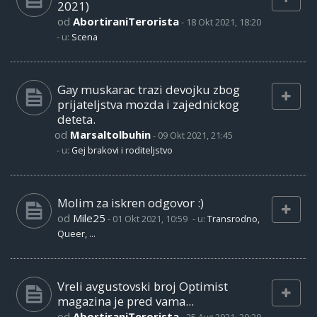
2021)
od
AbortiraniTerorista
-
18 Okt 2021, 18:20
- u:
Scena
Gay muskarac trazi devojku zbog
prijateljstva mozda i zajednickog
deteta.
od
Marsaltolbuhin
-
09 Okt 2021, 21:45
- u:
Gej brakovi i roditeljstvo
Molim za iskren odgovor :)
od
Mile25
-
01 Okt 2021, 10:59
- u:
Transrodno,
Queer, ...
Vreli avgustovski broj Optimist
magazina je pred vama...
od
AbortiraniTerorista