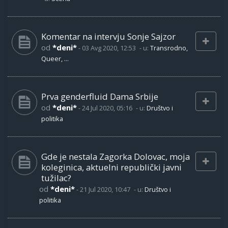
Komentar na intervju Sonje Sajzor
od
*deni*
-
03 Avg 2020, 12:53
- u:
Transrodno,
Queer, ...
Prva genderfluid Dama Srbije
od
*deni*
-
24 Jul 2020, 05:16
- u:
Društvo i
politika
Gde je nestala Zagorka Dolovac, moja
koleginica, aktuelni republički javni
tužilac?
od
*deni*
-
21 Jul 2020, 10:47
- u:
Društvo i
politika