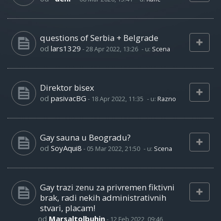
questions of Serbia + Belgrade
od
lars1329
-
28 Apr 2022, 13:26
- u:
Scena
Direktor bisex
od
pasivacBG
-
18 Apr 2022, 11:35
- u:
Razno
Gay sauna u Beogradu?
od
SoyAqui8
-
05 Mar 2022, 21:50
- u:
Scena
Gay trazi zenu za privremen fiktivni
brak, radi nekih administrativnih
stvari, placam!
od
Marsaltolbuhin
-
12 Feb 2022, 09:46