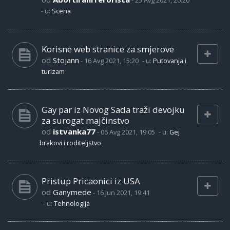
-
25 Avg 2021, 20:20
- u:
Scena
Korisne web stranice za smjerove
od
Stojann
-
16 Avg 2021, 15:20
- u:
Putovanja i
turizam
Gay par iz Novog Sada traži devojku
za surogat majčinstvo
od
istvanka77
-
06 Avg 2021, 19:05
- u:
Gej
brakovi i roditeljstvo
Pristup Pricaonici iz USA
od
Ganymede
-
16 Jun 2021, 19:41
- u:
Tehnologija