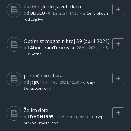
Za devojku koja zeli decu
od
Bi35EU
-
01 Jun 2021, 11:20
- u:
Gej brakovi i
roditeljstvo
Optimist magazin broj 59 (april 2021)
od
AbortiraniTerorista
-
28 Apr 2021, 11:15
- u:
Scena
pomoć oko chata
od
jaja011
-
17 Apr 2021, 12:50
- u:
Gay-
Serbia.com chat
Želim dete
od
DHDH1995
-
11 Mar 2021, 20:13
- u:
Gej
brakovi i roditeljstvo