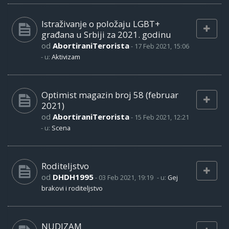
Istraživanje o položaju LGBT+
građana u Srbiji za 2021. godinu
od
AbortiraniTerorista
-
17 Feb 2021, 15:06
- u:
Aktivizam
Optimist magazin broj 58 (februar
2021)
od
AbortiraniTerorista
-
15 Feb 2021, 12:21
- u:
Scena
Roditeljstvo
od
DHDH1995
-
03 Feb 2021, 19:19
- u:
Gej
brakovi i roditeljstvo
NUDIZAM