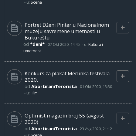
- u:
Scena
Portret Dženi Pinter u Nacionalnom
muzeju savremene umetnosti u
Bukureštu
od
*deni*
-
07 Okt 2020, 14:45
- u:
Kultura i
umetnost
Konkurs za plakat Merlinka festivala
2020.
od
AbortiraniTerorista
-
01 Okt 2020, 13:30
- u:
Film
Optimist magazin broj 55 (avgust
2020)
od
AbortiraniTerorista
-
23 Avg 2020, 21:12
- u:
Scena