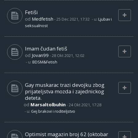
Fetiši
od
Medfetish
-
25 Dec 2021, 17:32
- u:
Ljubav i
seksualnost
Imam čudan fetiš
od
Jovan99
-
28 Okt 2021, 12:02
- u:
BDSM&Fetish
Gay muskarac trazi devojku zbog
prijateljstva mozda i zajednickog
deteta.
od
Marsaltolbuhin
-
24 Okt 2021, 17:28
- u:
Gej brakovi i roditeljstvo
Optimist magazin broj 62 (oktobar