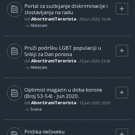
Portal za suzbijanje diskriminacije i
zlostavljanja na radu
od
AbortiraniTerorista
-
28 Jun 2020, 10:44
- u:
Aktivizam
Pruži podršku LGBT populaciji u
Srbiji za Dan ponosa
od
AbortiraniTerorista
-
23 Jun 2020, 23:45
- u:
Aktivizam
Optimist magazin u doba korone
(Broj 53-54) - Jun 2020.
od
AbortiraniTerorista
-
13 Jun 2020, 20:01
- u:
Scena
Pridika nečoveku