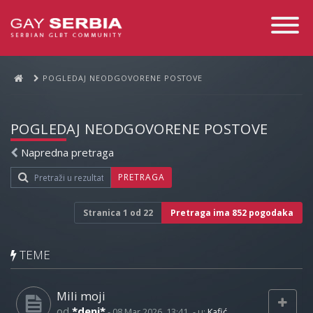
Toggle
Navigati
POGLEDAJ NEODGOVORENE POSTOVE
POGLEDAJ NEODGOVORENE POSTOVE
Napredna pretraga
PRETRAGA
Stranica
1
od
22
Pretraga ima 852 pogodaka
TEME
Mili moji
od
*deni*
-
08 Mar 2026, 13:41
- u:
Kafić