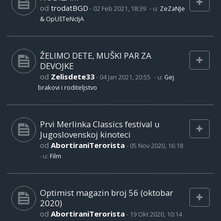
od
trodatBGD
-
02 Feb 2021, 18:39
- u:
ZeZaNJe
& OpUšTeNcIjA
ŽELIMO DETE, MUŠKI PAR ZA
DEVOJKE
od
Zelisdete33
-
04 Jan 2021, 20:55
- u:
Gej
brakovi i roditeljstvo
Prvi Merlinka Classics festival u
Jugoslovenskoj kinoteci
od
AbortiraniTerorista
-
05 Nov 2020, 16:18
- u:
Film
Optimist magazin broj 56 (oktobar
2020)
od
AbortiraniTerorista
-
19 Okt 2020, 10:14