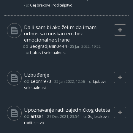
- u:
Gej brakovi i roditeljstvo
Da li sam bi ako želim da imam
odnos sa muskarcem bez
emocionalne strane
od
Beogradjanin0444
-
25 Jan 2022, 19:52
- u:
Ljubav i seksualnost
Uzbuđenje
od
Leon1973
-
25 Jan 2022, 12:56
- u:
Ljubav i
seksualnost
Upoznavanje radi zajedničkog deteta
od
arts81
-
27 Dec 2021, 23:54
- u:
Gej brakovi i
roditeljstvo