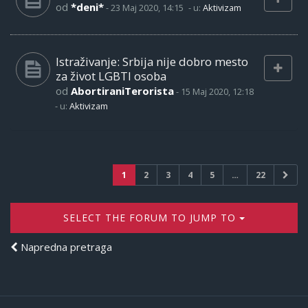
od
*deni*
-
23 Maj 2020, 14:15
- u:
Aktivizam
Istraživanje: Srbija nije dobro mesto
za život LGBTI osoba
od
AbortiraniTerorista
-
15 Maj 2020, 12:18
- u:
Aktivizam
1
2
3
4
5
…
22
SELECT THE FORUM TO JUMP TO
Napredna pretraga