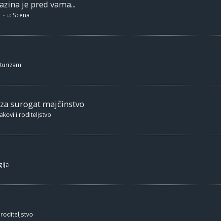
zina je pred vama...
- u:
Scena
 turizam
 za surogat majčinstvo
akovi i roditeljstvo
ija
 roditeljstvo