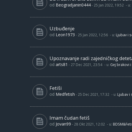
od
Beogradjanin0444
-
25 Jan 2022, 19:52
- u:
Uzbuđenje
od
Leon1973
-
25 Jan 2022, 12:56
- u:
Ljubav i 
Upoznavanje radi zajedničkog detet
od
arts81
-
27 Dec 2021, 23:54
- u:
Gej brakovi i
Fetiši
od
Medfetish
-
25 Dec 2021, 17:32
- u:
Ljubav i
Imam čudan fetiš
od
Jovan99
-
28 Okt 2021, 12:02
- u:
BDSM&Feti