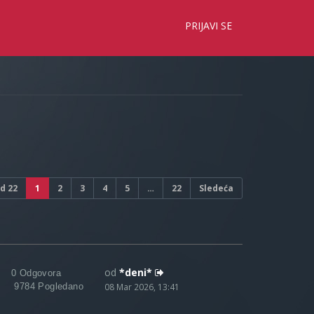
×
PRIJAVI SE
d
22
1
2
3
4
5
…
22
Sledeća
od
*deni*
0 Odgovora
9784 Pogledano
08 Mar 2026, 13:41