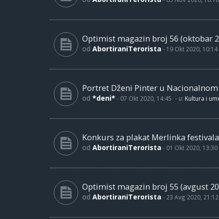
Optimist magazin broj 56 (oktobar 2
od
AbortiraniTerorista
-
19 Okt 2020, 10:14
Portret Dženi Pinter u Nacionalno
od
*deni*
-
07 Okt 2020, 14:45
- u:
Kultura i um
Konkurs za plakat Merlinka festivala
od
AbortiraniTerorista
-
01 Okt 2020, 13:30
Optimist magazin broj 55 (avgust 20
od
AbortiraniTerorista
-
23 Avg 2020, 21:12