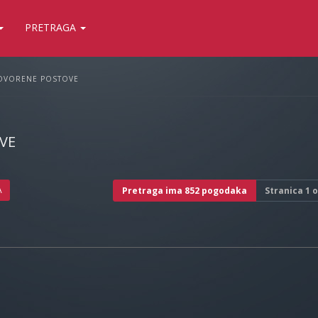
PRETRAGA
OVORENE POSTOVE
VE
A
Pretraga ima 852 pogodaka
Stranica
1
o