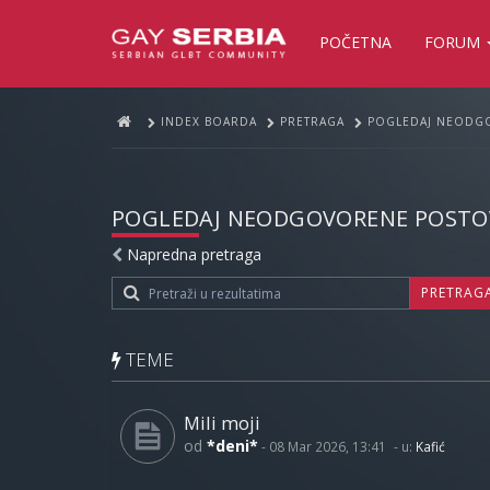
POČETNA
FORUM
INDEX BOARDA
PRETRAGA
POGLEDAJ NEODG
POGLEDAJ NEODGOVORENE POSTO
Napredna pretraga
PRETRAG
TEME
Mili moji
od
*deni*
-
08 Mar 2026, 13:41
- u:
Kafić