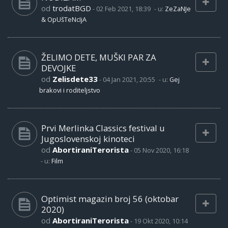
od
trodatBGD
-
02 Feb 2021, 18:39
- u:
ZeZaNJe
& OpUšTeNcIjA
ŽELIMO DETE, MUŠKI PAR ZA
DEVOJKE
od
Zelisdete33
-
04 Jan 2021, 20:55
- u:
Gej
brakovi i roditeljstvo
Prvi Merlinka Classics festival u
Jugoslovenskoj kinoteci
od
AbortiraniTerorista
-
05 Nov 2020, 16:18
- u:
Film
Optimist magazin broj 56 (oktobar
2020)
od
AbortiraniTerorista
-
19 Okt 2020, 10:14