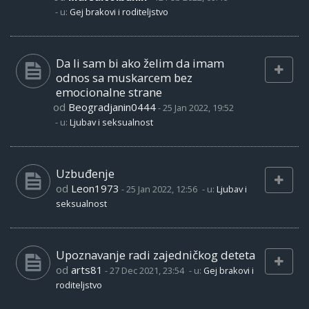
- u:
Gej brakovi i roditeljstvo
Da li sam bi ako želim da imam
odnos sa muskarcem bez
emocionalne strane
od
Beogradjanin0444
-
25 Jan 2022, 19:52
- u:
Ljubav i seksualnost
Uzbuđenje
od
Leon1973
-
25 Jan 2022, 12:56
- u:
Ljubav i
seksualnost
Upoznavanje radi zajedničkog deteta
od
arts81
-
27 Dec 2021, 23:54
- u:
Gej brakovi i
roditeljstvo