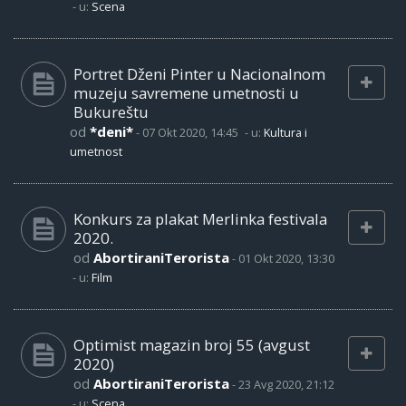
- u:
Scena
Portret Dženi Pinter u Nacionalnom
muzeju savremene umetnosti u
Bukureštu
od
*deni*
-
07 Okt 2020, 14:45
- u:
Kultura i
umetnost
Konkurs za plakat Merlinka festivala
2020.
od
AbortiraniTerorista
-
01 Okt 2020, 13:30
- u:
Film
Optimist magazin broj 55 (avgust
2020)
od
AbortiraniTerorista
-
23 Avg 2020, 21:12
- u:
Scena