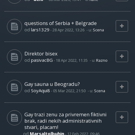
questions of Serbia + Belgrade
od
lars1329
-
28 Apr 2022, 13:26
- u:
Scena
Direktor bisex
od
pasivacBG
-
18 Apr 2022, 11:35
- u:
Razno
Gay sauna u Beogradu?
od
SoyAqui8
-
05 Mar 2022, 21:50
- u:
Scena
Gay trazi zenu za privremen fiktivni
brak, radi nekih administrativnih
stvari, placam!
od
Marsaltolbuhin
-
12 Feb 2022, 09:46