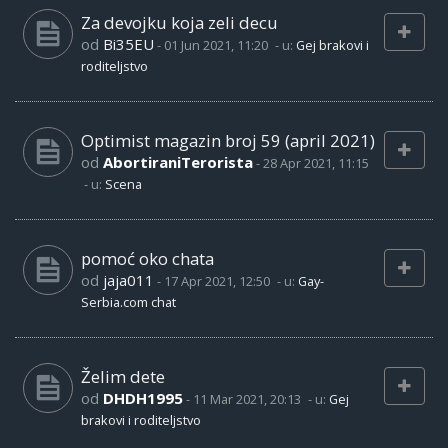
Za devojku koja zeli decu
od
Bi35EU
-
01 Jun 2021, 11:20
- u:
Gej brakovi i
roditeljstvo
Optimist magazin broj 59 (april 2021)
od
AbortiraniTerorista
-
28 Apr 2021, 11:15
- u:
Scena
pomoć oko chata
od
jaja011
-
17 Apr 2021, 12:50
- u:
Gay-
Serbia.com chat
Želim dete
od
DHDH1995
-
11 Mar 2021, 20:13
- u:
Gej
brakovi i roditeljstvo