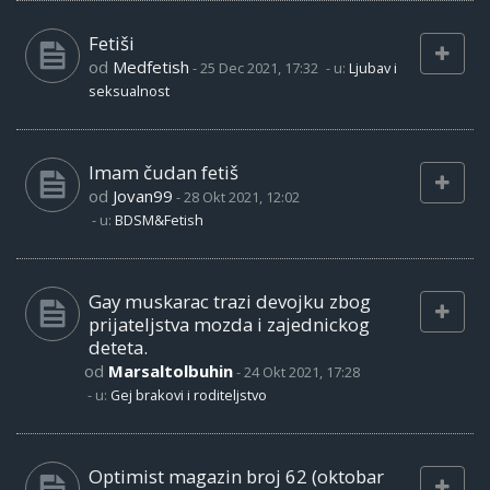
Fetiši
od
Medfetish
-
25 Dec 2021, 17:32
- u:
Ljubav i
seksualnost
Imam čudan fetiš
od
Jovan99
-
28 Okt 2021, 12:02
- u:
BDSM&Fetish
Gay muskarac trazi devojku zbog
prijateljstva mozda i zajednickog
deteta.
od
Marsaltolbuhin
-
24 Okt 2021, 17:28
- u:
Gej brakovi i roditeljstvo
Optimist magazin broj 62 (oktobar