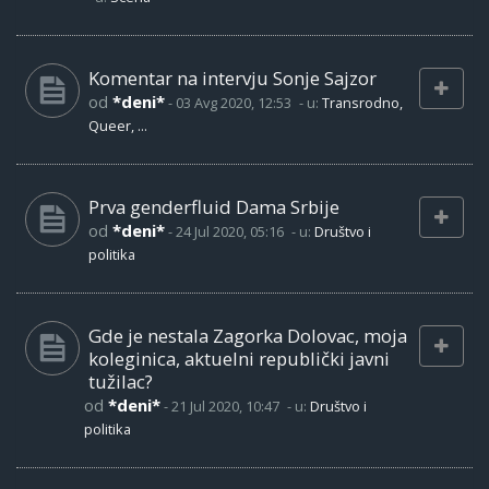
Komentar na intervju Sonje Sajzor
od
*deni*
-
03 Avg 2020, 12:53
- u:
Transrodno,
Queer, ...
Prva genderfluid Dama Srbije
od
*deni*
-
24 Jul 2020, 05:16
- u:
Društvo i
politika
Gde je nestala Zagorka Dolovac, moja
koleginica, aktuelni republički javni
tužilac?
od
*deni*
-
21 Jul 2020, 10:47
- u:
Društvo i
politika