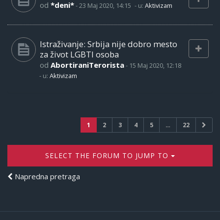
od
*deni*
-
23 Maj 2020, 14:15
- u:
Aktivizam
Istraživanje: Srbija nije dobro mesto
za život LGBTI osoba
od
AbortiraniTerorista
-
15 Maj 2020, 12:18
- u:
Aktivizam
1
2
3
4
5
…
22
SELECT THE FORUM TO JUMP TO
Napredna pretraga