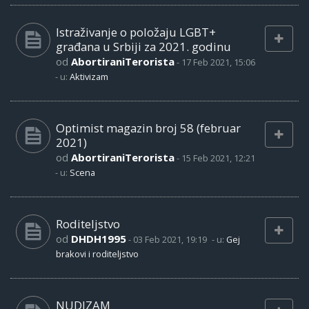
Istraživanje o položaju LGBT+
građana u Srbiji za 2021. godinu
od
AbortiraniTerorista
-
17 Feb 2021, 15:06
- u:
Aktivizam
Optimist magazin broj 58 (februar
2021)
od
AbortiraniTerorista
-
15 Feb 2021, 12:21
- u:
Scena
Roditeljstvo
od
DHDH1995
-
03 Feb 2021, 19:19
- u:
Gej
brakovi i roditeljstvo
NUDIZAM