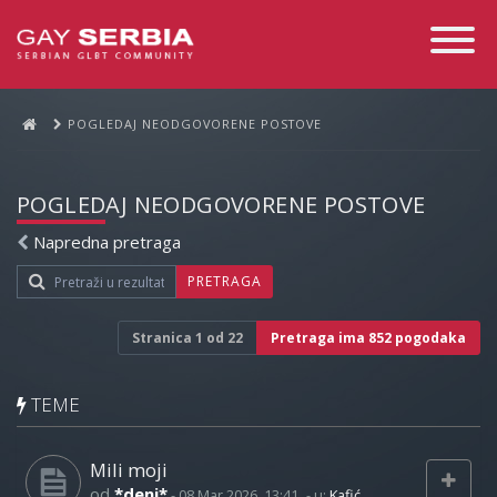
Toggle
Navigati
POGLEDAJ NEODGOVORENE POSTOVE
POGLEDAJ NEODGOVORENE POSTOVE
Napredna pretraga
PRETRAGA
Stranica
1
od
22
Pretraga ima 852 pogodaka
TEME
Mili moji
od
*deni*
-
08 Mar 2026, 13:41
- u:
Kafić