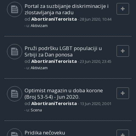
Portal za suzbijanje diskriminacije i
zlostavljanja na radu
od
AbortiraniTerorista
-
28 Jun 2020, 10:44
- u:
Aktivizam
Pruži podršku LGBT populaciji u
Srbiji za Dan ponosa
od
AbortiraniTerorista
-
23 Jun 2020, 23:45
- u:
Aktivizam
Optimist magazin u doba korone
(Broj 53-54) - Jun 2020.
od
AbortiraniTerorista
-
13 Jun 2020, 20:01
- u:
Scena
Pridika nečoveku