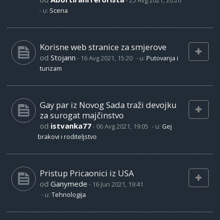
-
25 Avg 2021, 20:20
- u:
Scena
Korisne web stranice za smjerove
od
Stojann
-
16 Avg 2021, 15:20
- u:
Putovanja i
turizam
Gay par iz Novog Sada traži devojku
za surogat majčinstvo
od
istvanka77
-
06 Avg 2021, 19:05
- u:
Gej
brakovi i roditeljstvo
Pristup Pricaonici iz USA
od
Ganymede
-
16 Jun 2021, 19:41
- u:
Tehnologija