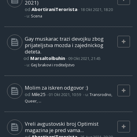
2021)
od
AbortiraniTerorista
-
18 Okt 2021, 18:20
- u:
Scena
Gay muskarac trazi devojku zbog
prijateljstva mozda i zajednickog
deteta.
od
Marsaltolbuhin
-
09 Okt 2021, 21:45
- u:
Gej brakovi i roditeljstvo
Molim za iskren odgovor :)
od
Mile25
-
01 Okt 2021, 10:59
- u:
Transrodno,
Queer, ...
Vreli avgustovski broj Optimist
magazina je pred vama...
od
AbortiraniTerorista