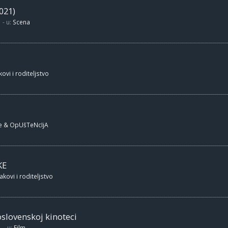
021)
- u:
Scena
ovi i roditeljstvo
e & OpUšTeNcIjA
KE
akovi i roditeljstvo
oslovenskoj kinoteci
- u:
Film