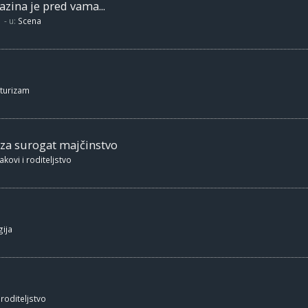
zina je pred vama...
- u:
Scena
 turizam
 za surogat majčinstvo
akovi i roditeljstvo
ija
 roditeljstvo