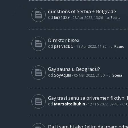
questions of Serbia + Belgrade
od
lars1329
-
28 Apr 2022, 13:26
- u:
Scena
Direktor bisex
od
pasivacBG
-
18 Apr 2022, 11:35
- u:
Razno
Gay sauna u Beogradu?
od
SoyAqui8
-
05 Mar 2022, 21:50
- u:
Scena
Gay trazi zenu za privremen fiktivni 
od
Marsaltolbuhin
-
12 Feb 2022, 09:46
- u:
G
Da li sam bi ako želim da imam od