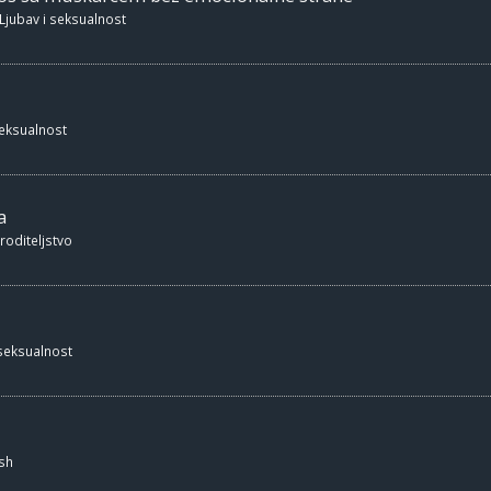
Ljubav i seksualnost
seksualnost
a
 roditeljstvo
 seksualnost
sh