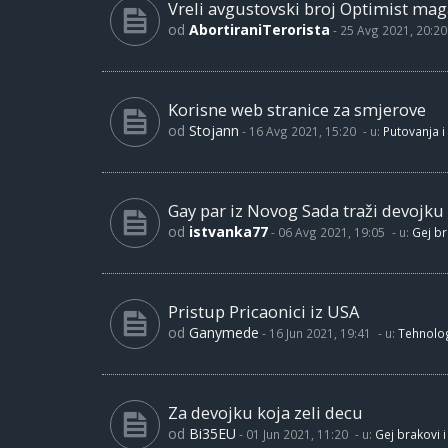
Vreli avgustovski broj Optimist maga
od
AbortiraniTerorista
-
25 Avg 2021, 20:20
Korisne web stranice za smjerove
od
Stojann
-
16 Avg 2021, 15:20
- u:
Putovanja i
Gay par iz Novog Sada traži devojku
od
istvanka77
-
06 Avg 2021, 19:05
- u:
Gej br
Pristup Pricaonici iz USA
od
Ganymede
-
16 Jun 2021, 19:41
- u:
Tehnolog
Za devojku koja zeli decu
od
Bi35EU
-
01 Jun 2021, 11:20
- u:
Gej brakovi i