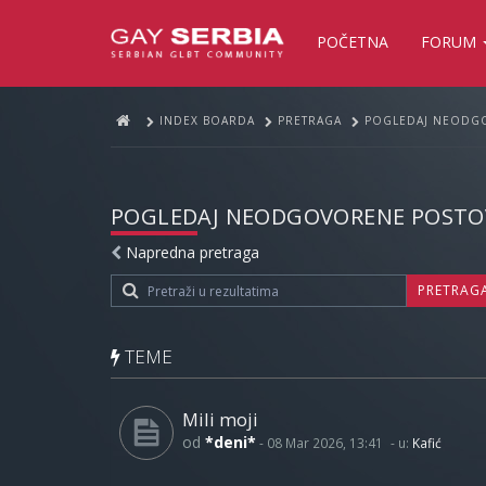
POČETNA
FORUM
INDEX BOARDA
PRETRAGA
POGLEDAJ NEODG
POGLEDAJ NEODGOVORENE POSTO
Napredna pretraga
PRETRAG
TEME
Mili moji
od
*deni*
-
08 Mar 2026, 13:41
- u:
Kafić