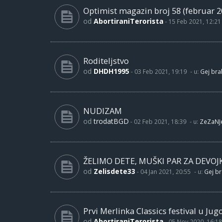
Optimist magazin broj 58 (februar 2
od
AbortiraniTerorista
-
15 Feb 2021, 12:21
Roditeljstvo
od
DHDH1995
-
03 Feb 2021, 19:19
- u:
Gej brak
NUDIZAM
od
trodatBGD
-
02 Feb 2021, 18:39
- u:
ZeZaNJ
ŽELIMO DETE, MUŠKI PAR ZA DEVOJ
od
Zelisdete33
-
04 Jan 2021, 20:55
- u:
Gej br
Prvi Merlinka Classics festival u Jug
od
AbortiraniTerorista
-
05 Nov 2020, 16:18