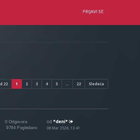
×
PRIJAVI SE
d
22
1
2
3
4
5
…
22
Sledeća
od
*deni*
0 Odgovora
9784 Pogledano
08 Mar 2026, 13:41