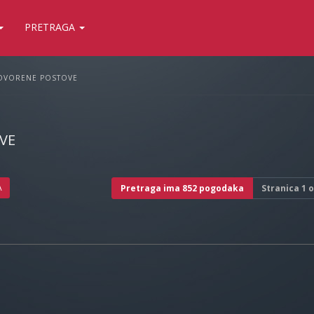
PRETRAGA
OVORENE POSTOVE
VE
A
Pretraga ima 852 pogodaka
Stranica
1
o