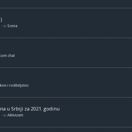
)
- u:
Scena
.com chat
kovi i roditeljstvo
na u Srbiji za 2021. godinu
- u:
Aktivizam