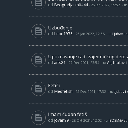
od
Beogradjanin0444
-
25 Jan 2022, 19:52
- u:
Uzbuđenje
od
Leon1973
-
25 Jan 2022, 12:56
- u:
Ljubav i 
Upoznavanje radi zajedničkog detet
od
arts81
-
27 Dec 2021, 23:54
- u:
Gej brakovi i
Fetiši
od
Medfetish
-
25 Dec 2021, 17:32
- u:
Ljubav i
Imam čudan fetiš
od
Jovan99
-
28 Okt 2021, 12:02
- u:
BDSM&Feti