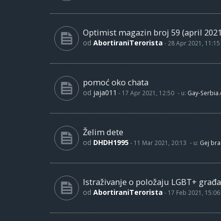
Optimist magazin broj 59 (april 2021
od
AbortiraniTerorista
-
28 Apr 2021, 11:15
pomoć oko chata
od
jaja011
-
17 Apr 2021, 12:50
- u:
Gay-Serbia
Želim dete
od
DHDH1995
-
11 Mar 2021, 20:13
- u:
Gej bra
Istraživanje o položaju LGBT+ građa
od
AbortiraniTerorista
-
17 Feb 2021, 15:06