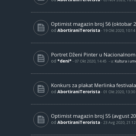
Optimist magazin broj 56 (oktobar 2
od
AbortiraniTerorista
-
19 Okt 2020, 10:14
Portret Dženi Pinter u Nacionalno
od
*deni*
-
07 Okt 2020, 14:45
- u:
Kultura i um
Konkurs za plakat Merlinka festivala
od
AbortiraniTerorista
-
01 Okt 2020, 13:30
Optimist magazin broj 55 (avgust 20
od
AbortiraniTerorista
-
23 Avg 2020, 21:12