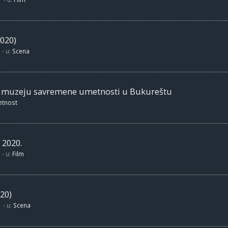
020)
- u:
Scena
m muzeju savremene umetnosti u Bukureštu
etnost
 2020.
- u:
Film
20)
- u:
Scena