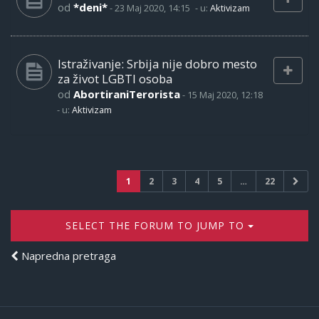
od
*deni*
-
23 Maj 2020, 14:15
- u:
Aktivizam
Istraživanje: Srbija nije dobro mesto
za život LGBTI osoba
od
AbortiraniTerorista
-
15 Maj 2020, 12:18
- u:
Aktivizam
1
2
3
4
5
…
22
SELECT THE FORUM TO JUMP TO
Napredna pretraga