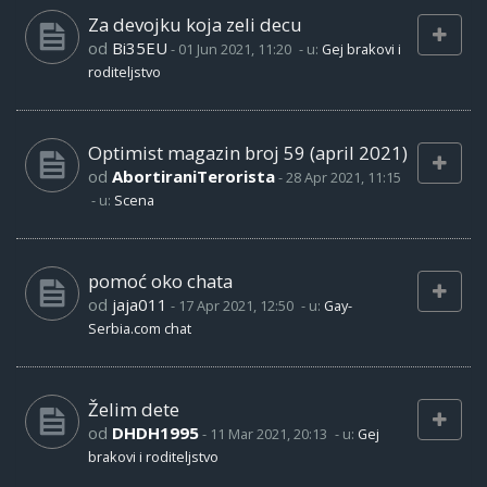
Za devojku koja zeli decu
od
Bi35EU
-
01 Jun 2021, 11:20
- u:
Gej brakovi i
roditeljstvo
Optimist magazin broj 59 (april 2021)
od
AbortiraniTerorista
-
28 Apr 2021, 11:15
- u:
Scena
pomoć oko chata
od
jaja011
-
17 Apr 2021, 12:50
- u:
Gay-
Serbia.com chat
Želim dete
od
DHDH1995
-
11 Mar 2021, 20:13
- u:
Gej
brakovi i roditeljstvo