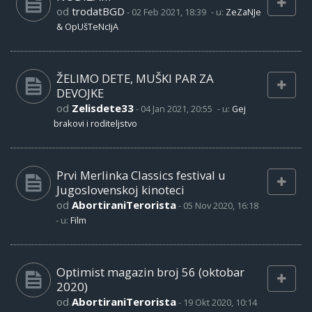
od
trodatBGD
-
02 Feb 2021, 18:39
- u:
ZeZaNJe
& OpUšTeNcIjA
ŽELIMO DETE, MUŠKI PAR ZA
DEVOJKE
od
Zelisdete33
-
04 Jan 2021, 20:55
- u:
Gej
brakovi i roditeljstvo
Prvi Merlinka Classics festival u
Jugoslovenskoj kinoteci
od
AbortiraniTerorista
-
05 Nov 2020, 16:18
- u:
Film
Optimist magazin broj 56 (oktobar
2020)
od
AbortiraniTerorista
-
19 Okt 2020, 10:14