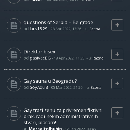
questions of Serbia + Belgrade
od
lars1329
-
28 Apr 2022, 13:26
- u:
Scena
Direktor bisex
od
pasivacBG
-
18 Apr 2022, 11:35
- u:
Razno
Gay sauna u Beogradu?
od
SoyAqui8
-
05 Mar 2022, 21:50
- u:
Scena
Gay trazi zenu za privremen fiktivni
brak, radi nekih administrativnih
stvari, placam!
od
Marsaltolbuhin
-
12 Feb 2022, 09:46