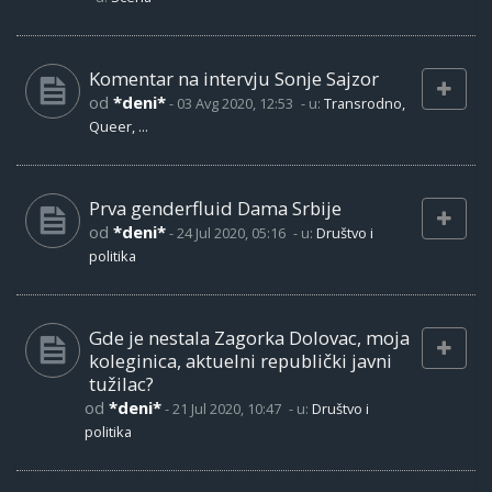
Komentar na intervju Sonje Sajzor
od
*deni*
-
03 Avg 2020, 12:53
- u:
Transrodno,
Queer, ...
Prva genderfluid Dama Srbije
od
*deni*
-
24 Jul 2020, 05:16
- u:
Društvo i
politika
Gde je nestala Zagorka Dolovac, moja
koleginica, aktuelni republički javni
tužilac?
od
*deni*
-
21 Jul 2020, 10:47
- u:
Društvo i
politika