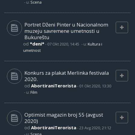
- u:
Scena
Portret Dženi Pinter u Nacionalnom
muzeju savremene umetnosti u
Bukureštu
od
*deni*
-
07 Okt 2020, 14:45
- u:
Kultura i
umetnost
Konkurs za plakat Merlinka festivala
2020.
od
AbortiraniTerorista
-
01 Okt 2020, 13:30
- u:
Film
Optimist magazin broj 55 (avgust
2020)
od
AbortiraniTerorista
-
23 Avg 2020, 21:12
- u:
Scena