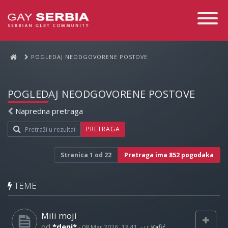
Toggle
Navigati
POGLEDAJ NEODGOVORENE POSTOVE
POGLEDAJ NEODGOVORENE POSTOVE
Napredna pretraga
PRETRAGA
Stranica
1
od
22
Pretraga ima 852 pogodaka
TEME
Mili moji
od
*deni*
-
08 Mar 2026, 13:41
- u:
Kafić