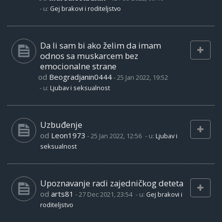
- u:
Gej brakovi i roditeljstvo
Da li sam bi ako želim da imam
odnos sa muskarcem bez
emocionalne strane
od
Beogradjanin0444
-
25 Jan 2022, 19:52
- u:
Ljubav i seksualnost
Uzbuđenje
od
Leon1973
-
25 Jan 2022, 12:56
- u:
Ljubav i
seksualnost
Upoznavanje radi zajedničkog deteta
od
arts81
-
27 Dec 2021, 23:54
- u:
Gej brakovi i
roditeljstvo