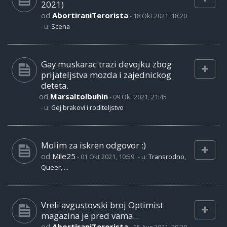
2021)
od
AbortiraniTerorista
-
18 Okt 2021, 18:20
- u:
Scena
Gay muskarac trazi devojku zbog
prijateljstva mozda i zajednickog
deteta.
od
Marsaltolbuhin
-
09 Okt 2021, 21:45
- u:
Gej brakovi i roditeljstvo
Molim za iskren odgovor :)
od
Mile25
-
01 Okt 2021, 10:59
- u:
Transrodno,
Queer, ...
Vreli avgustovski broj Optimist
magazina je pred vama...
od
AbortiraniTerorista