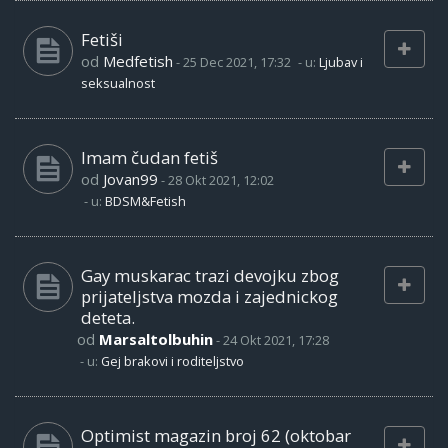
Fetiši
od
Medfetish
-
25 Dec 2021, 17:32
- u:
Ljubav i
seksualnost
Imam čudan fetiš
od
Jovan99
-
28 Okt 2021, 12:02
- u:
BDSM&Fetish
Gay muskarac trazi devojku zbog
prijateljstva mozda i zajednickog
deteta.
od
Marsaltolbuhin
-
24 Okt 2021, 17:28
- u:
Gej brakovi i roditeljstvo
Optimist magazin broj 62 (oktobar