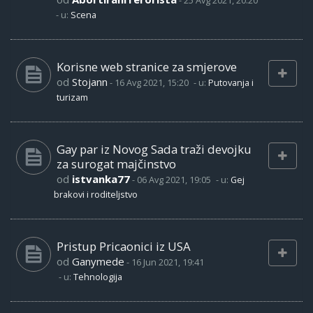
-
25 Avg 2021, 20:20
- u:
Scena
Korisne web stranice za smjerove
od
Stojann
-
16 Avg 2021, 15:20
- u:
Putovanja i
turizam
Gay par iz Novog Sada traži devojku
za surogat majčinstvo
od
istvanka77
-
06 Avg 2021, 19:05
- u:
Gej
brakovi i roditeljstvo
Pristup Pricaonici iz USA
od
Ganymede
-
16 Jun 2021, 19:41
- u:
Tehnologija