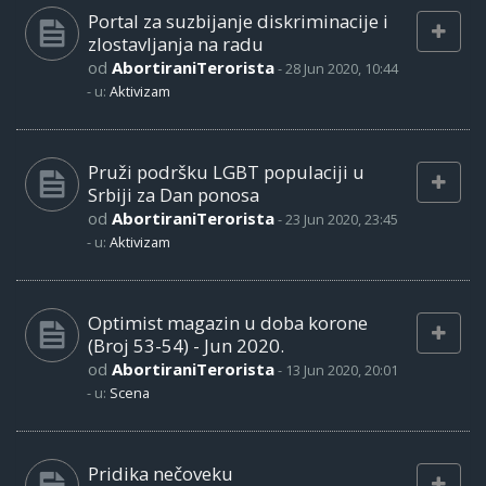
Portal za suzbijanje diskriminacije i
zlostavljanja na radu
od
AbortiraniTerorista
-
28 Jun 2020, 10:44
- u:
Aktivizam
Pruži podršku LGBT populaciji u
Srbiji za Dan ponosa
od
AbortiraniTerorista
-
23 Jun 2020, 23:45
- u:
Aktivizam
Optimist magazin u doba korone
(Broj 53-54) - Jun 2020.
od
AbortiraniTerorista
-
13 Jun 2020, 20:01
- u:
Scena
Pridika nečoveku