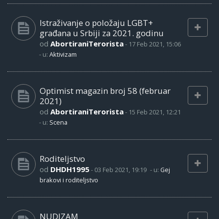
Istraživanje o položaju LGBT+
građana u Srbiji za 2021. godinu
od
AbortiraniTerorista
-
17 Feb 2021, 15:06
- u:
Aktivizam
Optimist magazin broj 58 (februar
2021)
od
AbortiraniTerorista
-
15 Feb 2021, 12:21
- u:
Scena
Roditeljstvo
od
DHDH1995
-
03 Feb 2021, 19:19
- u:
Gej
brakovi i roditeljstvo
NUDIZAM