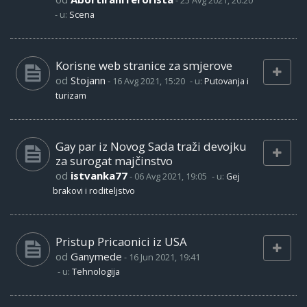
-
25 Avg 2021, 20:20
- u:
Scena
Korisne web stranice za smjerove
od
Stojann
-
16 Avg 2021, 15:20
- u:
Putovanja i
turizam
Gay par iz Novog Sada traži devojku
za surogat majčinstvo
od
istvanka77
-
06 Avg 2021, 19:05
- u:
Gej
brakovi i roditeljstvo
Pristup Pricaonici iz USA
od
Ganymede
-
16 Jun 2021, 19:41
- u:
Tehnologija