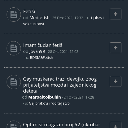
Fetiši
od
Medfetish
-
25 Dec 2021, 17:32
- u:
Ljubav i
seksualnost
Imam čudan fetiš
od
Jovan99
-
28 Okt 2021, 12:02
- u:
BDSM&Fetish
Gay muskarac trazi devojku zbog
prijateljstva mozda i zajednickog
deteta.
od
Marsaltolbuhin
-
24 Okt 2021, 17:28
- u:
Gej brakovi i roditeljstvo
Optimist magazin broj 62 (oktobar