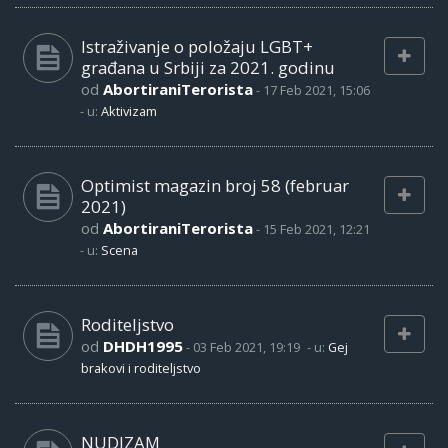
Istraživanje o položaju LGBT+
građana u Srbiji za 2021. godinu
od
AbortiraniTerorista
-
17 Feb 2021, 15:06
- u:
Aktivizam
Optimist magazin broj 58 (februar
2021)
od
AbortiraniTerorista
-
15 Feb 2021, 12:21
- u:
Scena
Roditeljstvo
od
DHDH1995
-
03 Feb 2021, 19:19
- u:
Gej
brakovi i roditeljstvo
NUDIZAM