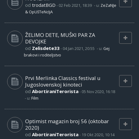
od
trodatBGD
-
02 Feb 2021, 18:39
- u:
ZeZaNJe
& OpUšTeNcIjA
ŽELIMO DETE, MUŠKI PAR ZA
DEVOJKE
od
Zelisdete33
-
04 Jan 2021, 20:55
- u:
Gej
brakovi i roditeljstvo
Prvi Merlinka Classics festival u
Jugoslovenskoj kinoteci
od
AbortiraniTerorista
-
05 Nov 2020, 16:18
- u:
Film
Optimist magazin broj 56 (oktobar
2020)
od
AbortiraniTerorista
-
19 Okt 2020, 10:14