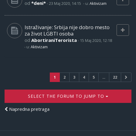
od
*deni*
-
23 Maj 2020, 14:15
- u:
Aktivizam
Istraživanje: Srbija nije dobro mesto
za život LGBTI osoba
od
AbortiraniTerorista
-
15 Maj 2020, 12:18
- u:
Aktivizam
1
2
3
4
5
…
22
SELECT THE FORUM TO JUMP TO
Napredna pretraga