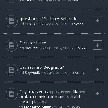
questions of Serbia + Belgrade
od
lars1329
-
28 Apr 2022, 13:26
- u:
Scena
Direktor bisex
od
pasivacBG
-
18 Apr 2022, 11:35
- u:
Razno
Gay sauna u Beogradu?
od
SoyAqui8
-
05 Mar 2022, 21:50
- u:
Scena
Gay trazi zenu za privremen fiktivni
brak, radi nekih administrativnih
stvari, placam!
od
Marsaltolbuhin
-
12 Feb 2022, 09:46