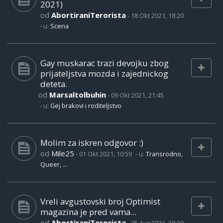
2021)
od
AbortiraniTerorista
-
18 Okt 2021, 18:20
- u:
Scena
Gay muskarac trazi devojku zbog
prijateljstva mozda i zajednickog
deteta.
od
Marsaltolbuhin
-
09 Okt 2021, 21:45
- u:
Gej brakovi i roditeljstvo
Molim za iskren odgovor :)
od
Mile25
-
01 Okt 2021, 10:59
- u:
Transrodno,
Queer, ...
Vreli avgustovski broj Optimist
magazina je pred vama...
od
AbortiraniTerorista