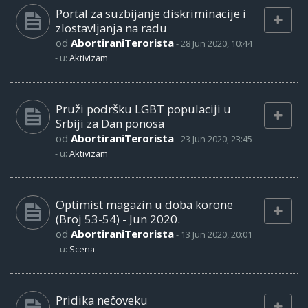
Portal za suzbijanje diskriminacije i
zlostavljanja na radu
od
AbortiraniTerorista
-
28 Jun 2020, 10:44
- u:
Aktivizam
Pruži podršku LGBT populaciji u
Srbiji za Dan ponosa
od
AbortiraniTerorista
-
23 Jun 2020, 23:45
- u:
Aktivizam
Optimist magazin u doba korone
(Broj 53-54) - Jun 2020.
od
AbortiraniTerorista
-
13 Jun 2020, 20:01
- u:
Scena
Pridika nečoveku