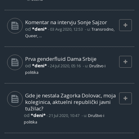
Komentar na intervju Sonje Sajzor
od
*deni*
-
03 Avg 2020, 12:53
- u:
Transrodno,
Queer, ...
Prva genderfluid Dama Srbije
od
*deni*
-
24 Jul 2020, 05:16
- u:
Društvo i
politika
Gde je nestala Zagorka Dolovac, moja
koleginica, aktuelni republički javni
tužilac?
od
*deni*
-
21 Jul 2020, 10:47
- u:
Društvo i
politika