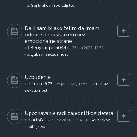
- u:
Gej brakovi i roditeljstvo
Da li sam bi ako želim da imam
odnos sa muskarcem bez
emocionalne strane
od
Beogradjanin0444
-
25 Jan 2022, 19:52
- u:
Ljubav i seksualnost
Uzbuđenje
od
Leon1973
-
25 Jan 2022, 12:56
- u:
Ljubav i
seksualnost
Upoznavanje radi zajedničkog deteta
od
arts81
-
27 Dec 2021, 23:54
- u:
Gej brakovi i
roditeljstvo