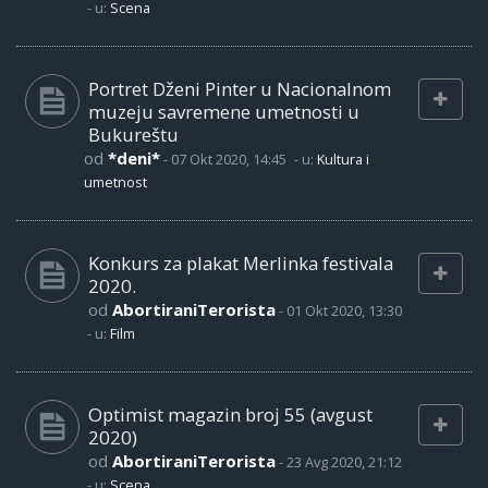
- u:
Scena
Portret Dženi Pinter u Nacionalnom
muzeju savremene umetnosti u
Bukureštu
od
*deni*
-
07 Okt 2020, 14:45
- u:
Kultura i
umetnost
Konkurs za plakat Merlinka festivala
2020.
od
AbortiraniTerorista
-
01 Okt 2020, 13:30
- u:
Film
Optimist magazin broj 55 (avgust
2020)
od
AbortiraniTerorista
-
23 Avg 2020, 21:12
- u:
Scena