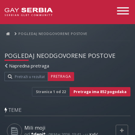
Toggle
Navigati
POGLEDAJ NEODGOVORENE POSTOVE
POGLEDAJ NEODGOVORENE POSTOVE
Napredna pretraga
PRETRAGA
Stranica
1
od
22
Pretraga ima 852 pogodaka
TEME
Mili moji
od
*deni*
-
08 Mar 2026, 13:41
- u:
Kafić