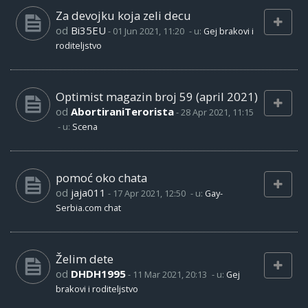
Za devojku koja zeli decu
od
Bi35EU
-
01 Jun 2021, 11:20
- u:
Gej brakovi i
roditeljstvo
Optimist magazin broj 59 (april 2021)
od
AbortiraniTerorista
-
28 Apr 2021, 11:15
- u:
Scena
pomoć oko chata
od
jaja011
-
17 Apr 2021, 12:50
- u:
Gay-
Serbia.com chat
Želim dete
od
DHDH1995
-
11 Mar 2021, 20:13
- u:
Gej
brakovi i roditeljstvo