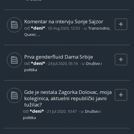
Komentar na intervju Sonje Sajzor
od
*deni*
-
03 Avg 2020, 12:53
- u:
Transrodno,
Queer, ...
Prva genderfluid Dama Srbije
od
*deni*
-
24 Jul 2020, 05:16
- u:
Društvo i
politika
Gde je nestala Zagorka Dolovac, moja
koleginica, aktuelni republički javni
tužilac?
od
*deni*
-
21 Jul 2020, 10:47
- u:
Društvo i
politika