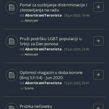
Portal za suzbijanje diskriminacije i
zlostavljanja na radu
od
AbortiraniTerorista
-
28 Jun 2020, 10:44
- u:
Aktivizam
Pruži podršku LGBT populaciji u
Srbiji za Dan ponosa
od
AbortiraniTerorista
-
23 Jun 2020, 23:45
- u:
Aktivizam
Optimist magazin u doba korone
(Broj 53-54) - Jun 2020.
od
AbortiraniTerorista
-
13 Jun 2020, 20:01
- u:
Scena
Pridika nečoveku