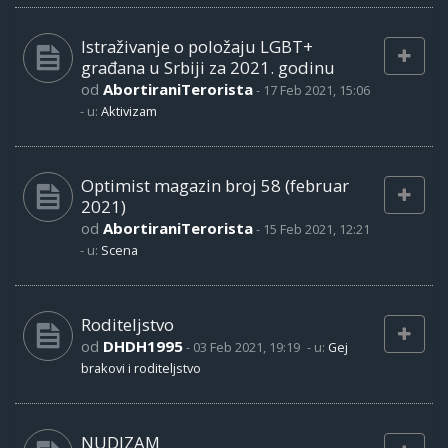
Istraživanje o položaju LGBT+
građana u Srbiji za 2021. godinu
od
AbortiraniTerorista
-
17 Feb 2021, 15:06
- u:
Aktivizam
Optimist magazin broj 58 (februar
2021)
od
AbortiraniTerorista
-
15 Feb 2021, 12:21
- u:
Scena
Roditeljstvo
od
DHDH1995
-
03 Feb 2021, 19:19
- u:
Gej
brakovi i roditeljstvo
NUDIZAM