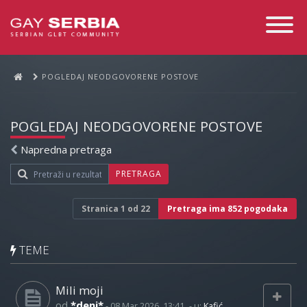
Toggle
Navigati
POGLEDAJ NEODGOVORENE POSTOVE
POGLEDAJ NEODGOVORENE POSTOVE
Napredna pretraga
PRETRAGA
Stranica
1
od
22
Pretraga ima 852 pogodaka
TEME
Mili moji
od
*deni*
-
08 Mar 2026, 13:41
- u:
Kafić