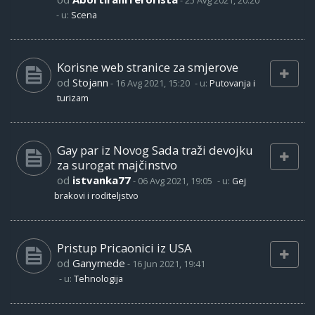
-
25 Avg 2021, 20:20
- u:
Scena
Korisne web stranice za smjerove
od
Stojann
-
16 Avg 2021, 15:20
- u:
Putovanja i
turizam
Gay par iz Novog Sada traži devojku
za surogat majčinstvo
od
istvanka77
-
06 Avg 2021, 19:05
- u:
Gej
brakovi i roditeljstvo
Pristup Pricaonici iz USA
od
Ganymede
-
16 Jun 2021, 19:41
- u:
Tehnologija