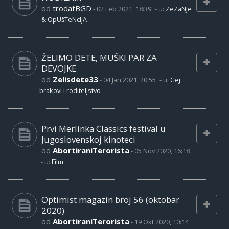
od
trodatBGD
-
02 Feb 2021, 18:39
- u:
ZeZaNJe
& OpUšTeNcIjA
ŽELIMO DETE, MUŠKI PAR ZA
DEVOJKE
od
Zelisdete33
-
04 Jan 2021, 20:55
- u:
Gej
brakovi i roditeljstvo
Prvi Merlinka Classics festival u
Jugoslovenskoj kinoteci
od
AbortiraniTerorista
-
05 Nov 2020, 16:18
- u:
Film
Optimist magazin broj 56 (oktobar
2020)
od
AbortiraniTerorista
-
19 Okt 2020, 10:14