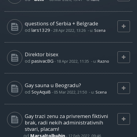
questions of Serbia + Belgrade
od
lars1329
-
28 Apr 2022, 13:26
- u:
Scena
Direktor bisex
od
pasivacBG
-
18 Apr 2022, 11:35
- u:
Razno
Gay sauna u Beogradu?
od
SoyAqui8
-
05 Mar 2022, 21:50
- u:
Scena
Gay trazi zenu za privremen fiktivni
brak, radi nekih administrativnih
stvari, placam!
od
Marsaltolbuhin
-
12 Feb 2022, 09:46