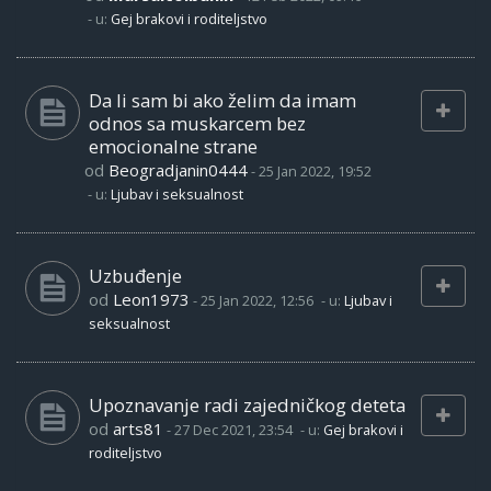
- u:
Gej brakovi i roditeljstvo
Da li sam bi ako želim da imam
odnos sa muskarcem bez
emocionalne strane
od
Beogradjanin0444
-
25 Jan 2022, 19:52
- u:
Ljubav i seksualnost
Uzbuđenje
od
Leon1973
-
25 Jan 2022, 12:56
- u:
Ljubav i
seksualnost
Upoznavanje radi zajedničkog deteta
od
arts81
-
27 Dec 2021, 23:54
- u:
Gej brakovi i
roditeljstvo