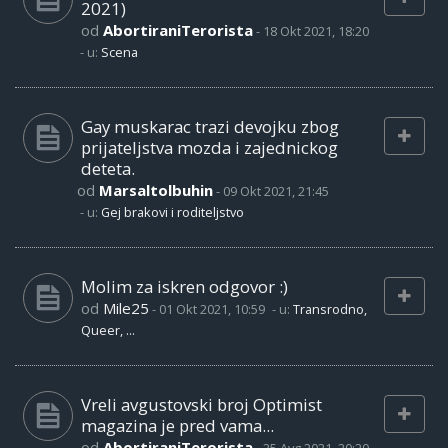
2021)
od
AbortiraniTerorista
-
18 Okt 2021, 18:20
- u:
Scena
Gay muskarac trazi devojku zbog
prijateljstva mozda i zajednickog
deteta.
od
Marsaltolbuhin
-
09 Okt 2021, 21:45
- u:
Gej brakovi i roditeljstvo
Molim za iskren odgovor :)
od
Mile25
-
01 Okt 2021, 10:59
- u:
Transrodno,
Queer, ...
Vreli avgustovski broj Optimist
magazina je pred vama...
od
AbortiraniTerorista