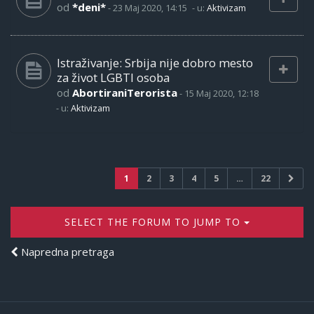
od
*deni*
-
23 Maj 2020, 14:15
- u:
Aktivizam
Istraživanje: Srbija nije dobro mesto
za život LGBTI osoba
od
AbortiraniTerorista
-
15 Maj 2020, 12:18
- u:
Aktivizam
1
2
3
4
5
…
22
SELECT THE FORUM TO JUMP TO
Napredna pretraga