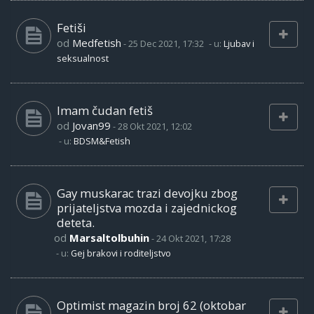
Fetiši
od
Medfetish
-
25 Dec 2021, 17:32
- u:
Ljubav i
seksualnost
Imam čudan fetiš
od
Jovan99
-
28 Okt 2021, 12:02
- u:
BDSM&Fetish
Gay muskarac trazi devojku zbog
prijateljstva mozda i zajednickog
deteta.
od
Marsaltolbuhin
-
24 Okt 2021, 17:28
- u:
Gej brakovi i roditeljstvo
Optimist magazin broj 62 (oktobar