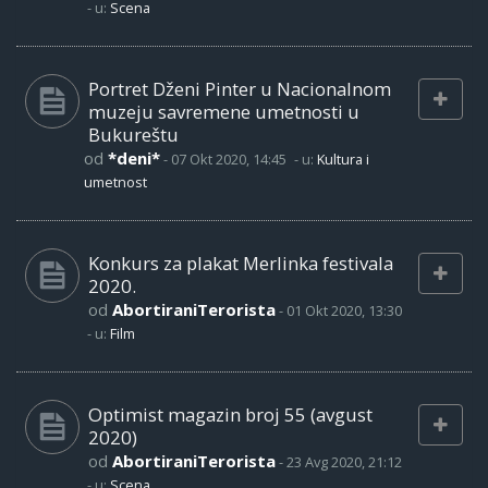
- u:
Scena
Portret Dženi Pinter u Nacionalnom
muzeju savremene umetnosti u
Bukureštu
od
*deni*
-
07 Okt 2020, 14:45
- u:
Kultura i
umetnost
Konkurs za plakat Merlinka festivala
2020.
od
AbortiraniTerorista
-
01 Okt 2020, 13:30
- u:
Film
Optimist magazin broj 55 (avgust
2020)
od
AbortiraniTerorista
-
23 Avg 2020, 21:12
- u:
Scena