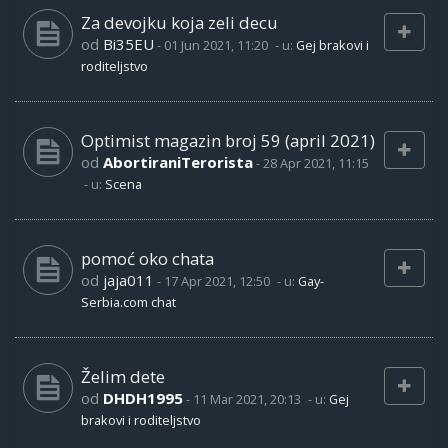
Za devojku koja zeli decu
od
Bi35EU
-
01 Jun 2021, 11:20
- u:
Gej brakovi i
roditeljstvo
Optimist magazin broj 59 (april 2021)
od
AbortiraniTerorista
-
28 Apr 2021, 11:15
- u:
Scena
pomoć oko chata
od
jaja011
-
17 Apr 2021, 12:50
- u:
Gay-
Serbia.com chat
Želim dete
od
DHDH1995
-
11 Mar 2021, 20:13
- u:
Gej
brakovi i roditeljstvo