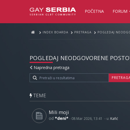
POČETNA
FORUM
INDEX BOARDA
PRETRAGA
POGLEDAJ NEODG
POGLEDAJ NEODGOVORENE POSTO
Napredna pretraga
PRETRAG
TEME
Mili moji
od
*deni*
-
08 Mar 2026, 13:41
- u:
Kafić