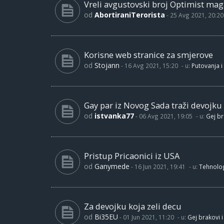
Vreli avgustovski broj Optimist maga
od
AbortiraniTerorista
-
25 Avg 2021, 20:20
Korisne web stranice za smjerove
od
Stojann
-
16 Avg 2021, 15:20
- u:
Putovanja i
Gay par iz Novog Sada traži devojku
od
istvanka77
-
06 Avg 2021, 19:05
- u:
Gej br
Pristup Pricaonici iz USA
od
Ganymede
-
16 Jun 2021, 19:41
- u:
Tehnolog
Za devojku koja zeli decu
od
Bi35EU
-
01 Jun 2021, 11:20
- u:
Gej brakovi i