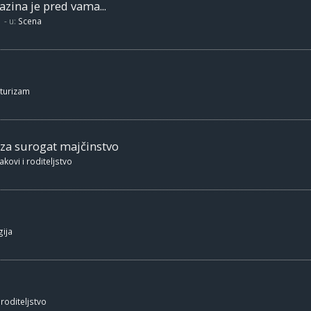
zina je pred vama...
- u:
Scena
 turizam
 za surogat majčinstvo
akovi i roditeljstvo
ija
 roditeljstvo