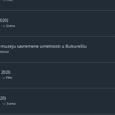
020)
- u:
Scena
m muzeju savremene umetnosti u Bukureštu
etnost
 2020.
- u:
Film
20)
- u:
Scena