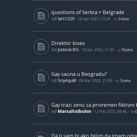
questions of Serbia + Belgrade
od
lars1329
-
28 Apr 2022, 13:26
- u:
Scena
Direktor bisex
od
pasivacBG
-
18 Apr 2022, 11:35
- u:
Razno
Gay sauna u Beogradu?
od
SoyAqui8
-
05 Mar 2022, 21:50
- u:
Scena
Gay trazi zenu za privremen fiktivni 
od
Marsaltolbuhin
-
12 Feb 2022, 09:46
- u:
G
Da li sam bi ako želim da imam od