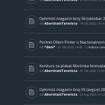
Optimist magazin broj 56 (oktobar 2
od
AbortiraniTerorista
-
19 Okt 2020, 10:14
Portret Dženi Pinter u Nacionalno
od
*deni*
-
07 Okt 2020, 14:45
- u:
Kultura i um
Konkurs za plakat Merlinka festivala
od
AbortiraniTerorista
-
01 Okt 2020, 13:30
Optimist magazin broj 55 (avgust 20
od
AbortiraniTerorista
-
23 Avg 2020, 21:12