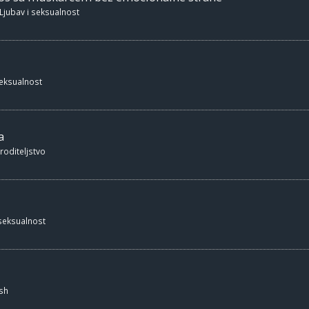
Ljubav i seksualnost
seksualnost
a
 roditeljstvo
 seksualnost
sh