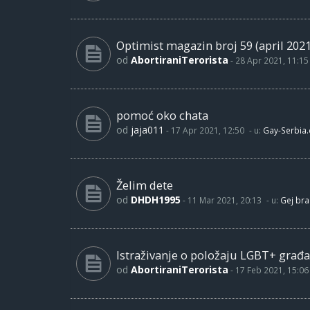
Optimist magazin broj 59 (april 2021
od
AbortiraniTerorista
-
28 Apr 2021, 11:15
pomoć oko chata
od
jaja011
-
17 Apr 2021, 12:50
- u:
Gay-Serbia
Želim dete
od
DHDH1995
-
11 Mar 2021, 20:13
- u:
Gej bra
Istraživanje o položaju LGBT+ građa
od
AbortiraniTerorista
-
17 Feb 2021, 15:06