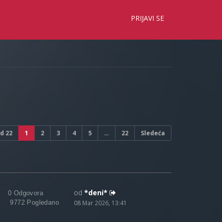
×
PRIJAVI SE
d
22
1
2
3
4
5
…
22
Sledeća
od
*deni*
0 Odgovora
9772 Pogledano
08 Mar 2026, 13:41