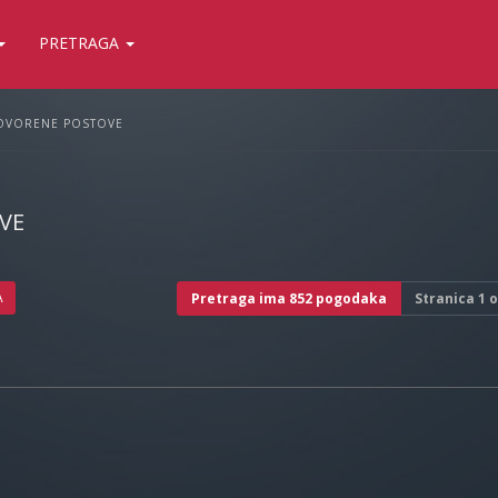
PRETRAGA
OVORENE POSTOVE
VE
A
Pretraga ima 852 pogodaka
Stranica
1
o