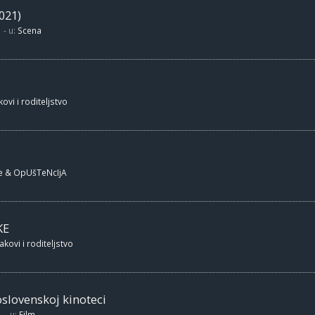
021)
- u:
Scena
ovi i roditeljstvo
e & OpUšTeNcIjA
KE
akovi i roditeljstvo
oslovenskoj kinoteci
- u:
Film