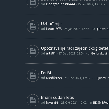
od
Beogradjanin0444
-
25 Jan 2022, 19:52
- u:
Uzbuđenje
od
Leon1973
-
25 Jan 2022, 12:56
- u:
Ljubav i 
Upoznavanje radi zajedničkog detet
od
arts81
-
27 Dec 2021, 23:54
- u:
Gej brakovi i
Fetiši
od
Medfetish
-
25 Dec 2021, 17:32
- u:
Ljubav i
Imam čudan fetiš
od
Jovan99
-
28 Okt 2021, 12:02
- u:
BDSM&Feti