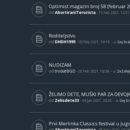
Optimist magazin broj 58 (februar 2
od
AbortiraniTerorista
-
15 Feb 2021, 12:21
Roditeljstvo
od
DHDH1995
-
03 Feb 2021, 19:19
- u:
Gej brak
NUDIZAM
od
trodatBGD
-
02 Feb 2021, 18:39
- u:
ZeZaNJ
ŽELIMO DETE, MUŠKI PAR ZA DEVOJ
od
Zelisdete33
-
04 Jan 2021, 20:55
- u:
Gej br
Prvi Merlinka Classics festival u Jug
od
AbortiraniTerorista
-
05 Nov 2020, 16:18