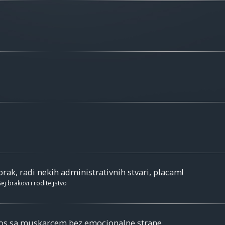
brak, radi nekih administrativnih stvari, placam!
ej brakovi i roditeljstvo
nos sa muskarcem bez emocionalne strane