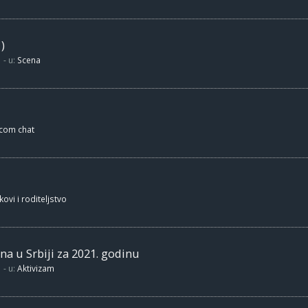
)
- u:
Scena
.com chat
kovi i roditeljstvo
na u Srbiji za 2021. godinu
- u:
Aktivizam