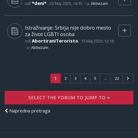
od
*deni*
-
23 Maj 2020, 14:15
- u:
Aktivizam
Istraživanje: Srbija nije dobro mesto
za život LGBTI osoba
od
AbortiraniTerorista
-
15 Maj 2020, 12:18
- u:
Aktivizam
1
2
3
4
5
…
22
SELECT THE FORUM TO JUMP TO
Napredna pretraga