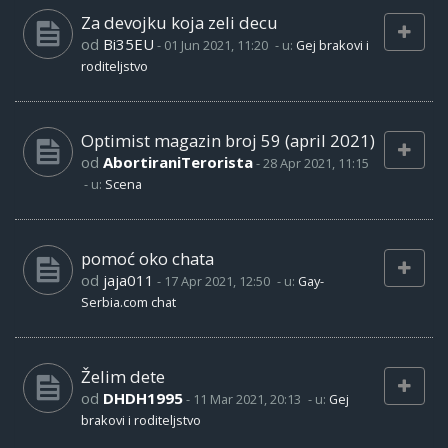
Za devojku koja zeli decu
od
Bi35EU
-
01 Jun 2021, 11:20
- u:
Gej brakovi i
roditeljstvo
Optimist magazin broj 59 (april 2021)
od
AbortiraniTerorista
-
28 Apr 2021, 11:15
- u:
Scena
pomoć oko chata
od
jaja011
-
17 Apr 2021, 12:50
- u:
Gay-
Serbia.com chat
Želim dete
od
DHDH1995
-
11 Mar 2021, 20:13
- u:
Gej
brakovi i roditeljstvo