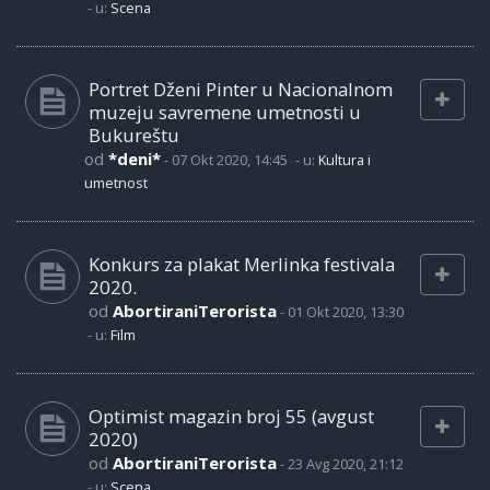
- u:
Scena
Portret Dženi Pinter u Nacionalnom
muzeju savremene umetnosti u
Bukureštu
od
*deni*
-
07 Okt 2020, 14:45
- u:
Kultura i
umetnost
Konkurs za plakat Merlinka festivala
2020.
od
AbortiraniTerorista
-
01 Okt 2020, 13:30
- u:
Film
Optimist magazin broj 55 (avgust
2020)
od
AbortiraniTerorista
-
23 Avg 2020, 21:12
- u:
Scena