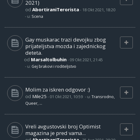
2021)
od
AbortiraniTerorista
-
18 Okt 2021, 18:20
- u:
Scena
Gay muskarac trazi devojku zbog
prijateljstva mozda i zajednickog
deteta.
od
Marsaltolbuhin
-
09 Okt 2021, 21:45
- u:
Gej brakovi i roditeljstvo
Molim za iskren odgovor :)
od
Mile25
-
01 Okt 2021, 10:59
- u:
Transrodno,
Queer, ...
Vreli avgustovski broj Optimist
magazina je pred vama...
od
AbortiraniTerorista