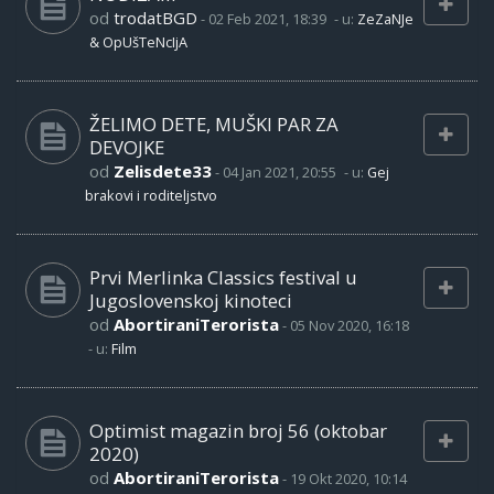
od
trodatBGD
-
02 Feb 2021, 18:39
- u:
ZeZaNJe
& OpUšTeNcIjA
ŽELIMO DETE, MUŠKI PAR ZA
DEVOJKE
od
Zelisdete33
-
04 Jan 2021, 20:55
- u:
Gej
brakovi i roditeljstvo
Prvi Merlinka Classics festival u
Jugoslovenskoj kinoteci
od
AbortiraniTerorista
-
05 Nov 2020, 16:18
- u:
Film
Optimist magazin broj 56 (oktobar
2020)
od
AbortiraniTerorista
-
19 Okt 2020, 10:14