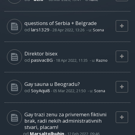
questions of Serbia + Belgrade
od
lars1329
-
28 Apr 2022, 13:26
- u:
Scena
Direktor bisex
od
pasivacBG
-
18 Apr 2022, 11:35
- u:
Razno
Gay sauna u Beogradu?
od
SoyAqui8
-
05 Mar 2022, 21:50
- u:
Scena
Gay trazi zenu za privremen fiktivni
brak, radi nekih administrativnih
stvari, placam!
od
Marsaltolbuhin
-
12 Feb 2022, 09:46