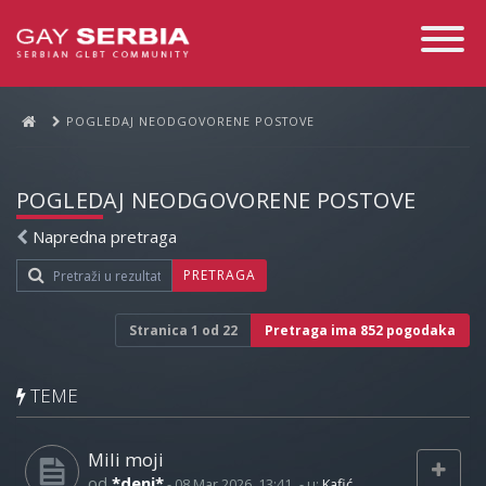
Toggle
Navigati
POGLEDAJ NEODGOVORENE POSTOVE
POGLEDAJ NEODGOVORENE POSTOVE
Napredna pretraga
PRETRAGA
Stranica
1
od
22
Pretraga ima 852 pogodaka
TEME
Mili moji
od
*deni*
-
08 Mar 2026, 13:41
- u:
Kafić