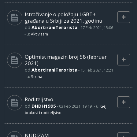
Istraživanje o položaju LGBT+
građana u Srbiji za 2021. godinu
od
AbortiraniTerorista
-
17 Feb 2021, 15:06
- u:
Aktivizam
Optimist magazin broj 58 (februar
2021)
od
AbortiraniTerorista
-
15 Feb 2021, 12:21
- u:
Scena
Roditeljstvo
od
DHDH1995
-
03 Feb 2021, 19:19
- u:
Gej
brakovi i roditeljstvo
NUDIZAM