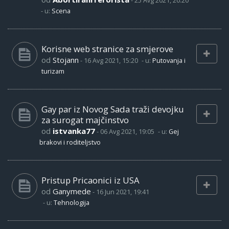
-
25 Avg 2021, 20:20
- u:
Scena
Korisne web stranice za smjerove
od
Stojann
-
16 Avg 2021, 15:20
- u:
Putovanja i
turizam
Gay par iz Novog Sada traži devojku
za surogat majčinstvo
od
istvanka77
-
06 Avg 2021, 19:05
- u:
Gej
brakovi i roditeljstvo
Pristup Pricaonici iz USA
od
Ganymede
-
16 Jun 2021, 19:41
- u:
Tehnologija