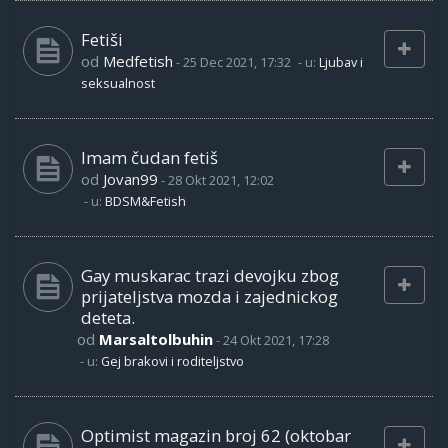
Fetiši
od
Medfetish
-
25 Dec 2021, 17:32
- u:
Ljubav i
seksualnost
Imam čudan fetiš
od
Jovan99
-
28 Okt 2021, 12:02
- u:
BDSM&Fetish
Gay muskarac trazi devojku zbog
prijateljstva mozda i zajednickog
deteta.
od
Marsaltolbuhin
-
24 Okt 2021, 17:28
- u:
Gej brakovi i roditeljstvo
Optimist magazin broj 62 (oktobar