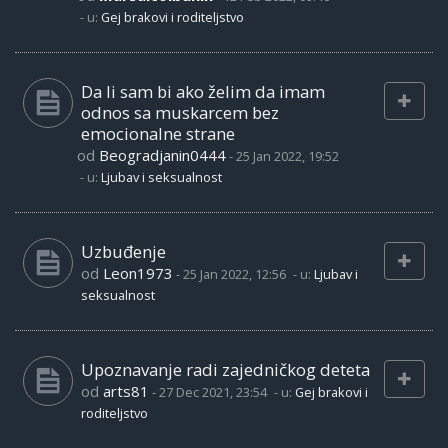
- u:
Gej brakovi i roditeljstvo
Da li sam bi ako želim da imam
odnos sa muskarcem bez
emocionalne strane
od
Beogradjanin0444
-
25 Jan 2022, 19:52
- u:
Ljubav i seksualnost
Uzbuđenje
od
Leon1973
-
25 Jan 2022, 12:56
- u:
Ljubav i
seksualnost
Upoznavanje radi zajedničkog deteta
od
arts81
-
27 Dec 2021, 23:54
- u:
Gej brakovi i
roditeljstvo