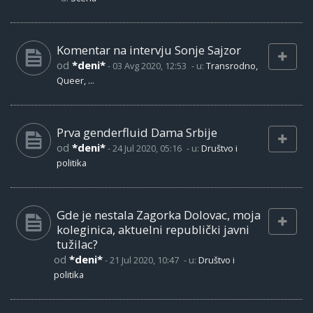
Komentar na intervju Sonje Sajzor
od
*deni*
-
03 Avg 2020, 12:53
- u:
Transrodno,
Queer, ...
Prva genderfluid Dama Srbije
od
*deni*
-
24 Jul 2020, 05:16
- u:
Društvo i
politika
Gde je nestala Zagorka Dolovac, moja
koleginica, aktuelni republički javni
tužilac?
od
*deni*
-
21 Jul 2020, 10:47
- u:
Društvo i
politika