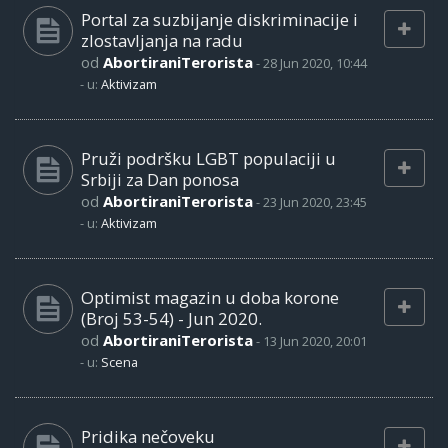
Portal za suzbijanje diskriminacije i
zlostavljanja na radu
od
AbortiraniTerorista
-
28 Jun 2020, 10:44
- u:
Aktivizam
Pruži podršku LGBT populaciji u
Srbiji za Dan ponosa
od
AbortiraniTerorista
-
23 Jun 2020, 23:45
- u:
Aktivizam
Optimist magazin u doba korone
(Broj 53-54) - Jun 2020.
od
AbortiraniTerorista
-
13 Jun 2020, 20:01
- u:
Scena
Pridika nečoveku