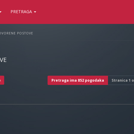
PRETRAGA
OVORENE POSTOVE
VE
A
Pretraga ima 852 pogodaka
Stranica
1
o