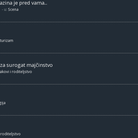
zina je pred vama...
- u:
Scena
 turizam
 za surogat majčinstvo
akovi i roditeljstvo
ija
 roditeljstvo