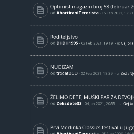
Optimist magazin broj 58 (februar 2
od
AbortiraniTerorista
-
15 Feb 2021, 12:21
Roditeljstvo
od
DHDH1995
-
03 Feb 2021, 19:19
- u:
Gej brak
NUDIZAM
od
trodatBGD
-
02 Feb 2021, 18:39
- u:
ZeZaNJ
ŽELIMO DETE, MUŠKI PAR ZA DEVOJ
od
Zelisdete33
-
04 Jan 2021, 20:55
- u:
Gej br
Prvi Merlinka Classics festival u Jug
od
AbortiraniTerorista
-
05 Nov 2020, 16:18