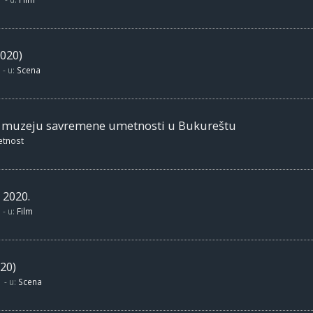
020)
- u:
Scena
m muzeju savremene umetnosti u Bukureštu
etnost
 2020.
- u:
Film
20)
- u:
Scena