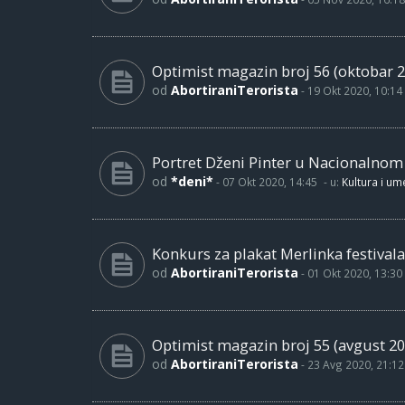
Optimist magazin broj 56 (oktobar 2
od
AbortiraniTerorista
-
19 Okt 2020, 10:14
Portret Dženi Pinter u Nacionalno
od
*deni*
-
07 Okt 2020, 14:45
- u:
Kultura i um
Konkurs za plakat Merlinka festivala
od
AbortiraniTerorista
-
01 Okt 2020, 13:30
Optimist magazin broj 55 (avgust 20
od
AbortiraniTerorista
-
23 Avg 2020, 21:12