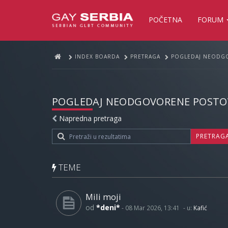
POČETNA
FORUM
INDEX BOARDA
PRETRAGA
POGLEDAJ NEODG
POGLEDAJ NEODGOVORENE POSTO
Napredna pretraga
PRETRAG
TEME
Mili moji
od
*deni*
-
08 Mar 2026, 13:41
- u:
Kafić