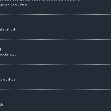
Ljubav i seksualnost
seksualnost
a
 roditeljstvo
 seksualnost
sh