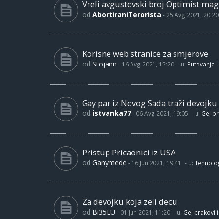
Vreli avgustovski broj Optimist maga
od
AbortiraniTerorista
-
25 Avg 2021, 20:20
Korisne web stranice za smjerove
od
Stojann
-
16 Avg 2021, 15:20
- u:
Putovanja i
Gay par iz Novog Sada traži devojku
od
istvanka77
-
06 Avg 2021, 19:05
- u:
Gej br
Pristup Pricaonici iz USA
od
Ganymede
-
16 Jun 2021, 19:41
- u:
Tehnolog
Za devojku koja zeli decu
od
Bi35EU
-
01 Jun 2021, 11:20
- u:
Gej brakovi i