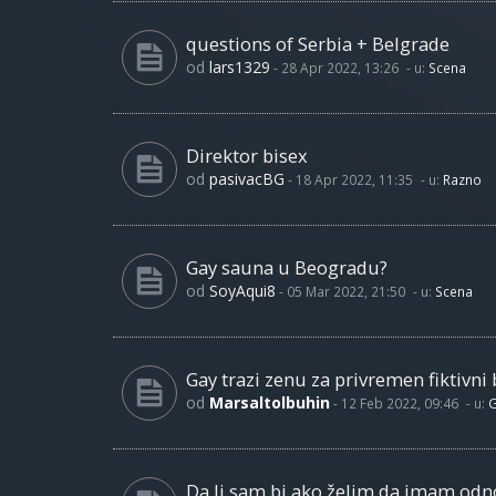
questions of Serbia + Belgrade
od
lars1329
-
28 Apr 2022, 13:26
- u:
Scena
Direktor bisex
od
pasivacBG
-
18 Apr 2022, 11:35
- u:
Razno
Gay sauna u Beogradu?
od
SoyAqui8
-
05 Mar 2022, 21:50
- u:
Scena
Gay trazi zenu za privremen fiktivni 
od
Marsaltolbuhin
-
12 Feb 2022, 09:46
- u:
G
Da li sam bi ako želim da imam od