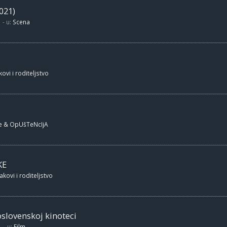
021)
- u:
Scena
ovi i roditeljstvo
e & OpUšTeNcIjA
KE
akovi i roditeljstvo
oslovenskoj kinoteci
- u:
Film