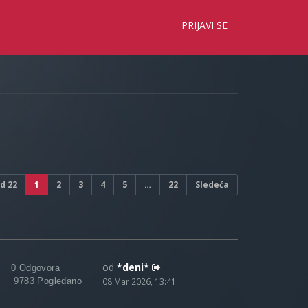
×
PRIJAVI SE
d
22
1
2
3
4
5
…
22
Sledeća
od
*deni*
0 Odgovora
9783 Pogledano
08 Mar 2026, 13:41