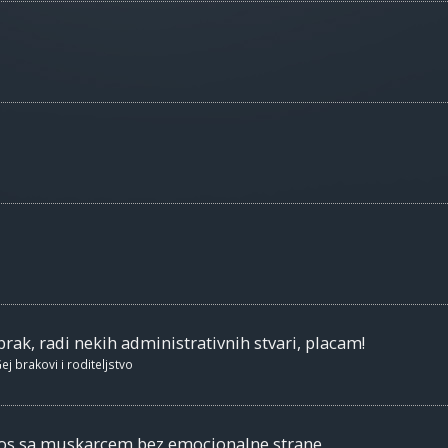
brak, radi nekih administrativnih stvari, placam!
ej brakovi i roditeljstvo
nos sa muskarcem bez emocionalne strane