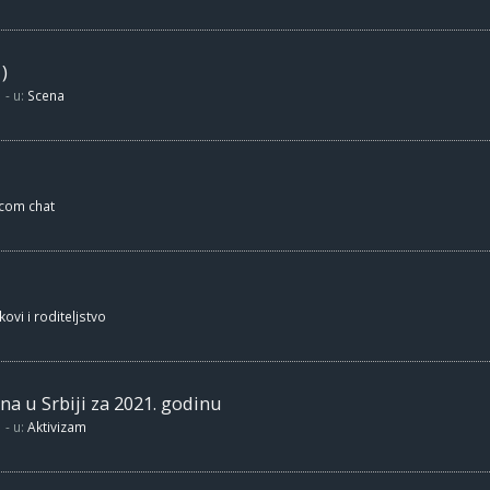
)
- u:
Scena
.com chat
kovi i roditeljstvo
na u Srbiji za 2021. godinu
- u:
Aktivizam