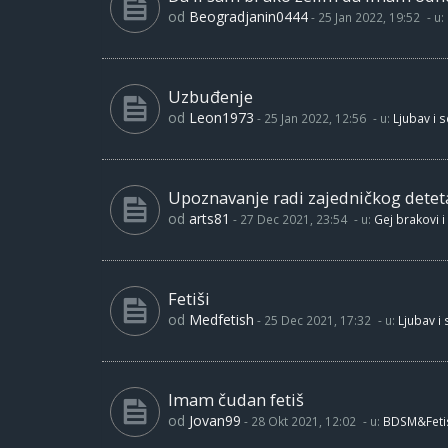
od
Beogradjanin0444
-
25 Jan 2022, 19:52
- u:
Uzbuđenje
od
Leon1973
-
25 Jan 2022, 12:56
- u:
Ljubav i 
Upoznavanje radi zajedničkog detet
od
arts81
-
27 Dec 2021, 23:54
- u:
Gej brakovi i
Fetiši
od
Medfetish
-
25 Dec 2021, 17:32
- u:
Ljubav i
Imam čudan fetiš
od
Jovan99
-
28 Okt 2021, 12:02
- u:
BDSM&Feti