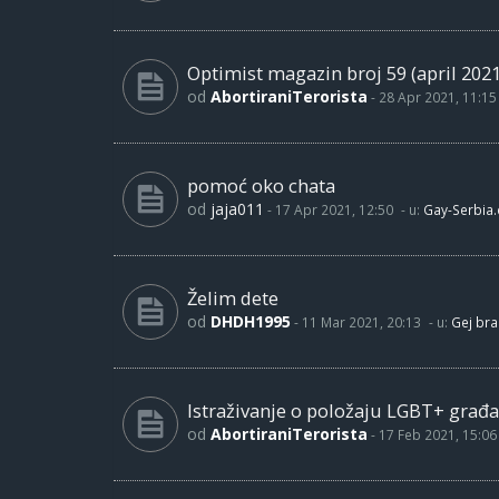
Optimist magazin broj 59 (april 2021
od
AbortiraniTerorista
-
28 Apr 2021, 11:15
pomoć oko chata
od
jaja011
-
17 Apr 2021, 12:50
- u:
Gay-Serbia
Želim dete
od
DHDH1995
-
11 Mar 2021, 20:13
- u:
Gej bra
Istraživanje o položaju LGBT+ građa
od
AbortiraniTerorista
-
17 Feb 2021, 15:06