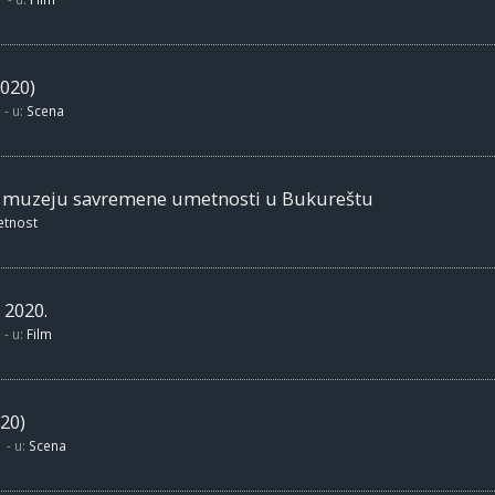
020)
- u:
Scena
m muzeju savremene umetnosti u Bukureštu
etnost
 2020.
- u:
Film
20)
- u:
Scena