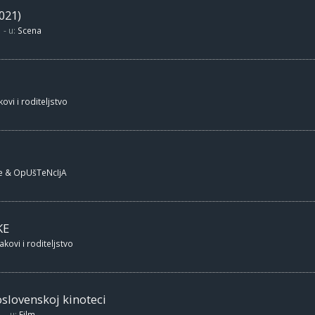
021)
- u:
Scena
ovi i roditeljstvo
e & OpUšTeNcIjA
KE
akovi i roditeljstvo
oslovenskoj kinoteci
- u:
Film