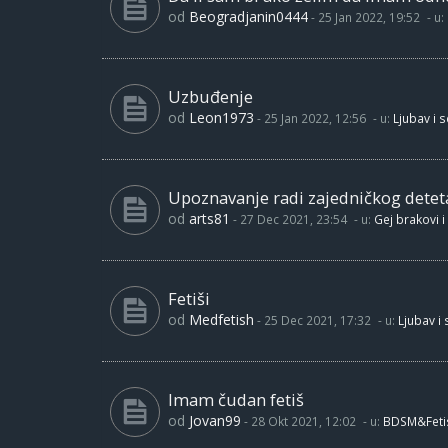
od
Beogradjanin0444
-
25 Jan 2022, 19:52
- u:
Uzbuđenje
od
Leon1973
-
25 Jan 2022, 12:56
- u:
Ljubav i 
Upoznavanje radi zajedničkog detet
od
arts81
-
27 Dec 2021, 23:54
- u:
Gej brakovi i
Fetiši
od
Medfetish
-
25 Dec 2021, 17:32
- u:
Ljubav i
Imam čudan fetiš
od
Jovan99
-
28 Okt 2021, 12:02
- u:
BDSM&Feti