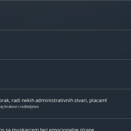
brak, radi nekih administrativnih stvari, placam!
ej brakovi i roditeljstvo
nos sa muskarcem bez emocionalne strane