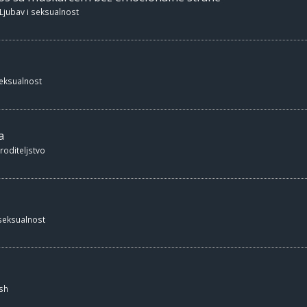
Ljubav i seksualnost
seksualnost
a
 roditeljstvo
 seksualnost
sh