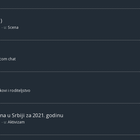
)
- u:
Scena
.com chat
kovi i roditeljstvo
na u Srbiji za 2021. godinu
- u:
Aktivizam