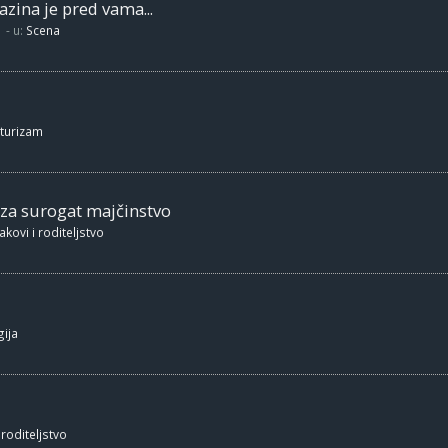
zina je pred vama...
- u:
Scena
 turizam
 za surogat majčinstvo
akovi i roditeljstvo
ija
 roditeljstvo