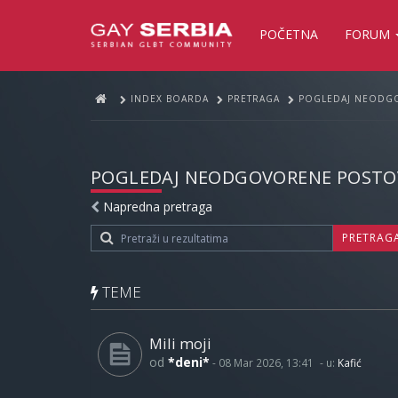
POČETNA
FORUM
INDEX BOARDA
PRETRAGA
POGLEDAJ NEODG
POGLEDAJ NEODGOVORENE POSTO
Napredna pretraga
PRETRAG
TEME
Mili moji
od
*deni*
-
08 Mar 2026, 13:41
- u:
Kafić