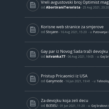
Vreli avgustovski broj Optimist maga
od
AbortiraniTerorista
-
25 Avg 2021, 20:20
Korisne web stranice za smjerove
od
Stojann
-
16 Avg 2021, 15:20
- u:
Putovanja i
Gay par iz Novog Sada traži devojku
od
istvanka77
-
06 Avg 2021, 19:05
- u:
Gej br
Pristup Pricaonici iz USA
od
Ganymede
-
16 Jun 2021, 19:41
- u:
Tehnolog
Za devojku koja zeli decu
od
Bi35EU
-
01 Jun 2021, 11:20
- u:
Gej brakovi i