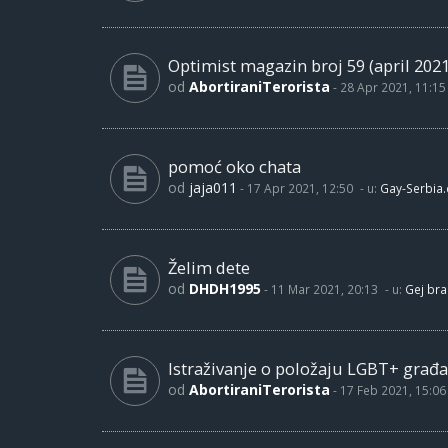
Optimist magazin broj 59 (april 2021
od
AbortiraniTerorista
-
28 Apr 2021, 11:15
pomoć oko chata
od
jaja011
-
17 Apr 2021, 12:50
- u:
Gay-Serbia
Želim dete
od
DHDH1995
-
11 Mar 2021, 20:13
- u:
Gej bra
Istraživanje o položaju LGBT+ građa
od
AbortiraniTerorista
-
17 Feb 2021, 15:06