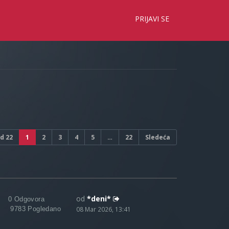
×
PRIJAVI SE
d
22
1
2
3
4
5
…
22
Sledeća
od
*deni*
0 Odgovora
9783 Pogledano
08 Mar 2026, 13:41