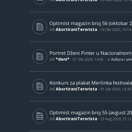
Optimist magazin broj 56 (oktobar 2
od
AbortiraniTerorista
-
19 Okt 2020, 10:14
Portret Dženi Pinter u Nacionalno
od
*deni*
-
07 Okt 2020, 14:45
- u:
Kultura i um
Konkurs za plakat Merlinka festivala
od
AbortiraniTerorista
-
01 Okt 2020, 13:30
Optimist magazin broj 55 (avgust 20
od
AbortiraniTerorista
-
23 Avg 2020, 21:12