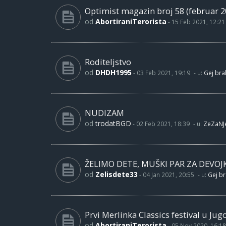
Optimist magazin broj 58 (februar 2
od
AbortiraniTerorista
-
15 Feb 2021, 12:21
Roditeljstvo
od
DHDH1995
-
03 Feb 2021, 19:19
- u:
Gej brak
NUDIZAM
od
trodatBGD
-
02 Feb 2021, 18:39
- u:
ZeZaNJ
ŽELIMO DETE, MUŠKI PAR ZA DEVOJ
od
Zelisdete33
-
04 Jan 2021, 20:55
- u:
Gej br
Prvi Merlinka Classics festival u Jug
od
AbortiraniTerorista
-
05 Nov 2020, 16:18