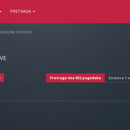
PRETRAGA
OVORENE POSTOVE
VE
A
Pretraga ima 852 pogodaka
Stranica
1
o