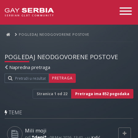
Toggle
Navigati
POGLEDAJ NEODGOVORENE POSTOVE
POGLEDAJ NEODGOVORENE POSTOVE
Napredna pretraga
PRETRAGA
Stranica
1
od
22
Pretraga ima 852 pogodaka
TEME
Mili moji
od
*deni*
-
08 Mar 2026, 13:41
- u:
Kafić