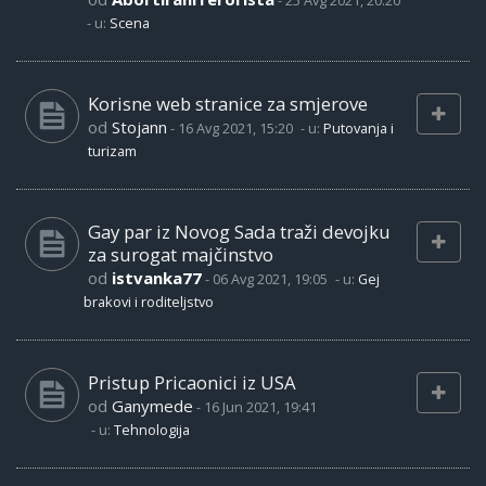
-
25 Avg 2021, 20:20
- u:
Scena
Korisne web stranice za smjerove
od
Stojann
-
16 Avg 2021, 15:20
- u:
Putovanja i
turizam
Gay par iz Novog Sada traži devojku
za surogat majčinstvo
od
istvanka77
-
06 Avg 2021, 19:05
- u:
Gej
brakovi i roditeljstvo
Pristup Pricaonici iz USA
od
Ganymede
-
16 Jun 2021, 19:41
- u:
Tehnologija