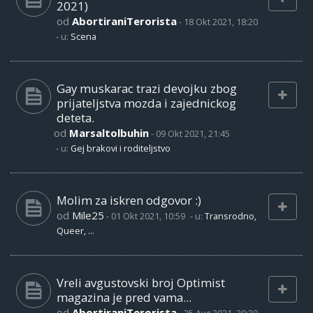
2021)
od
AbortiraniTerorista
-
18 Okt 2021, 18:20
- u:
Scena
Gay muskarac trazi devojku zbog
prijateljstva mozda i zajednickog
deteta.
od
Marsaltolbuhin
-
09 Okt 2021, 21:45
- u:
Gej brakovi i roditeljstvo
Molim za iskren odgovor :)
od
Mile25
-
01 Okt 2021, 10:59
- u:
Transrodno,
Queer, ...
Vreli avgustovski broj Optimist
magazina je pred vama...
od
AbortiraniTerorista