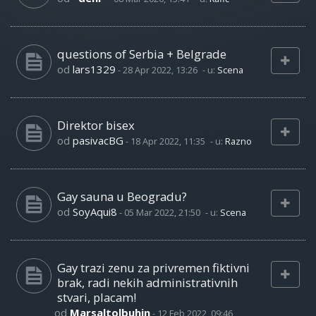
questions of Serbia + Belgrade
od
lars1329
-
28 Apr 2022, 13:26
- u:
Scena
Direktor bisex
od
pasivacBG
-
18 Apr 2022, 11:35
- u:
Razno
Gay sauna u Beogradu?
od
SoyAqui8
-
05 Mar 2022, 21:50
- u:
Scena
Gay trazi zenu za privremen fiktivni
brak, radi nekih administrativnih
stvari, placam!
od
Marsaltolbuhin
-
12 Feb 2022, 09:46