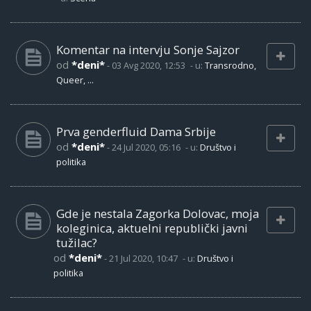
Komentar na intervju Sonje Sajzor
od
*deni*
-
03 Avg 2020, 12:53
- u:
Transrodno,
Queer, ...
Prva genderfluid Dama Srbije
od
*deni*
-
24 Jul 2020, 05:16
- u:
Društvo i
politika
Gde je nestala Zagorka Dolovac, moja
koleginica, aktuelni republički javni
tužilac?
od
*deni*
-
21 Jul 2020, 10:47
- u:
Društvo i
politika