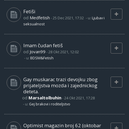
Fetiši
od
Medfetish
-
25 Dec 2021, 17:32
- u:
Ljubav i
seksualnost
Imam čudan fetiš
od
Jovan99
-
28 Okt 2021, 12:02
- u:
BDSM&Fetish
Gay muskarac trazi devojku zbog
prijateljstva mozda i zajednickog
deteta.
od
Marsaltolbuhin
-
24 Okt 2021, 17:28
- u:
Gej brakovi i roditeljstvo
Optimist magazin broj 62 (oktobar