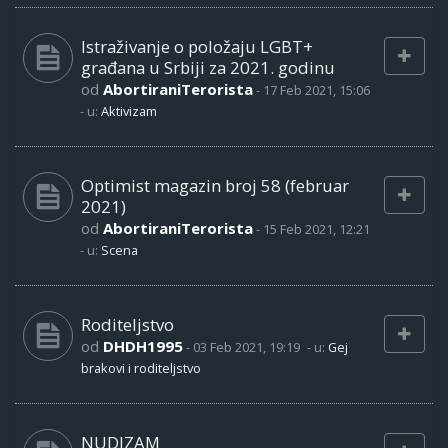
Istraživanje o položaju LGBT+
građana u Srbiji za 2021. godinu
od
AbortiraniTerorista
-
17 Feb 2021, 15:06
- u:
Aktivizam
Optimist magazin broj 58 (februar
2021)
od
AbortiraniTerorista
-
15 Feb 2021, 12:21
- u:
Scena
Roditeljstvo
od
DHDH1995
-
03 Feb 2021, 19:19
- u:
Gej
brakovi i roditeljstvo
NUDIZAM