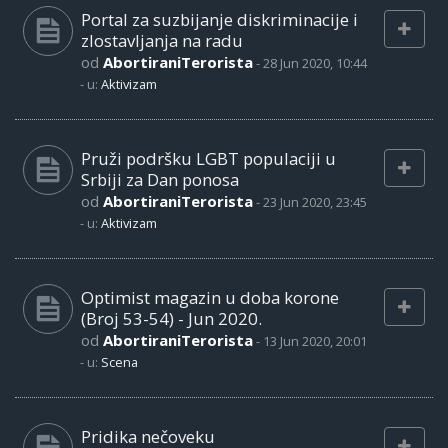
Portal za suzbijanje diskriminacije i
zlostavljanja na radu
od
AbortiraniTerorista
-
28 Jun 2020, 10:44
- u:
Aktivizam
Pruži podršku LGBT populaciji u
Srbiji za Dan ponosa
od
AbortiraniTerorista
-
23 Jun 2020, 23:45
- u:
Aktivizam
Optimist magazin u doba korone
(Broj 53-54) - Jun 2020.
od
AbortiraniTerorista
-
13 Jun 2020, 20:01
- u:
Scena
Pridika nečoveku