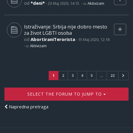
od
*deni*
-
23 Maj 2020, 14:15
- u:
Aktivizam
Istraživanje: Srbija nije dobro mesto
za život LGBTI osoba
od
AbortiraniTerorista
-
15 Maj 2020, 12:18
- u:
Aktivizam
1
2
3
4
5
…
22
SELECT THE FORUM TO JUMP TO
Napredna pretraga