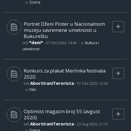
- u:
Scena
Portret Dženi Pinter u Nacionalnom
muzeju savremene umetnosti u
Bukureštu
od
*deni*
-
07 Okt 2020, 14:45
- u:
Kultura i
umetnost
Konkurs za plakat Merlinka festivala
2020.
od
AbortiraniTerorista
-
01 Okt 2020, 13:30
- u:
Film
Optimist magazin broj 55 (avgust
2020)
od
AbortiraniTerorista
-
23 Avg 2020, 21:12
- u:
Scena