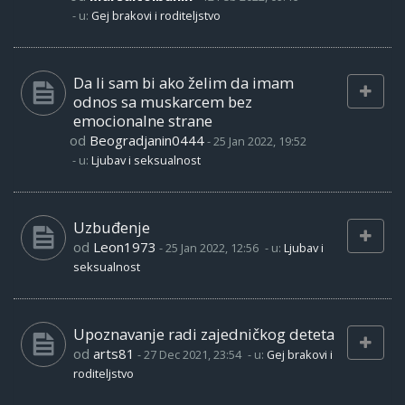
- u:
Gej brakovi i roditeljstvo
Da li sam bi ako želim da imam
odnos sa muskarcem bez
emocionalne strane
od
Beogradjanin0444
-
25 Jan 2022, 19:52
- u:
Ljubav i seksualnost
Uzbuđenje
od
Leon1973
-
25 Jan 2022, 12:56
- u:
Ljubav i
seksualnost
Upoznavanje radi zajedničkog deteta
od
arts81
-
27 Dec 2021, 23:54
- u:
Gej brakovi i
roditeljstvo