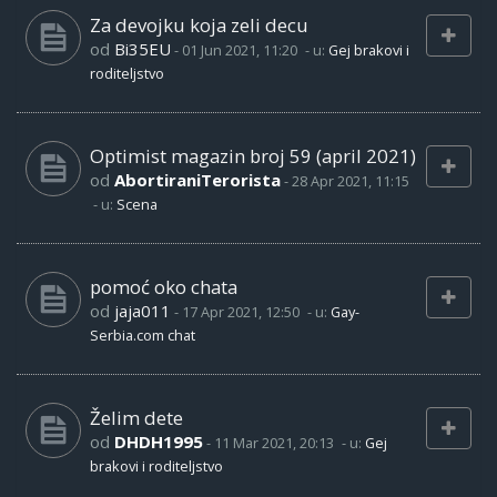
Za devojku koja zeli decu
od
Bi35EU
-
01 Jun 2021, 11:20
- u:
Gej brakovi i
roditeljstvo
Optimist magazin broj 59 (april 2021)
od
AbortiraniTerorista
-
28 Apr 2021, 11:15
- u:
Scena
pomoć oko chata
od
jaja011
-
17 Apr 2021, 12:50
- u:
Gay-
Serbia.com chat
Želim dete
od
DHDH1995
-
11 Mar 2021, 20:13
- u:
Gej
brakovi i roditeljstvo