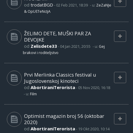
od
trodatBGD
-
02 Feb 2021, 18:39
- u:
ZeZaNJe
& OpUšTeNcIjA
ŽELIMO DETE, MUŠKI PAR ZA
DEVOJKE
od
Zelisdete33
-
04 Jan 2021, 20:55
- u:
Gej
brakovi i roditeljstvo
Prvi Merlinka Classics festival u
Jugoslovenskoj kinoteci
od
AbortiraniTerorista
-
05 Nov 2020, 16:18
- u:
Film
Optimist magazin broj 56 (oktobar
2020)
od
AbortiraniTerorista
-
19 Okt 2020, 10:14