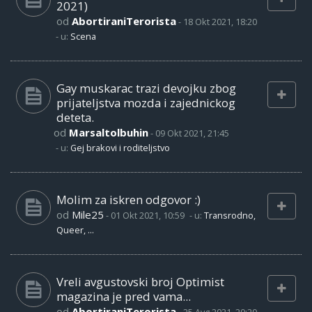
2021)
od
AbortiraniTerorista
-
18 Okt 2021, 18:20
- u:
Scena
Gay muskarac trazi devojku zbog
prijateljstva mozda i zajednickog
deteta.
od
Marsaltolbuhin
-
09 Okt 2021, 21:45
- u:
Gej brakovi i roditeljstvo
Molim za iskren odgovor :)
od
Mile25
-
01 Okt 2021, 10:59
- u:
Transrodno,
Queer, ...
Vreli avgustovski broj Optimist
magazina je pred vama...
od
AbortiraniTerorista