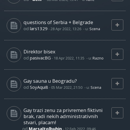
questions of Serbia + Belgrade
od
lars1329
-
28 Apr 2022, 13:26
- u:
Scena
Direktor bisex
od
pasivacBG
-
18 Apr 2022, 11:35
- u:
Razno
Gay sauna u Beogradu?
od
SoyAqui8
-
05 Mar 2022, 21:50
- u:
Scena
Gay trazi zenu za privremen fiktivni
brak, radi nekih administrativnih
stvari, placam!
od
Marsaltolbuhin
-
12 Feb 2022, 09:46