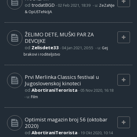
od
trodatBGD
-
02 Feb 2021, 18:39
- u:
ZeZaNJe
& OpUšTeNcIjA
ŽELIMO DETE, MUŠKI PAR ZA
DEVOJKE
od
Zelisdete33
-
04 Jan 2021, 20:55
- u:
Gej
brakovi i roditeljstvo
Prvi Merlinka Classics festival u
Jugoslovenskoj kinoteci
od
AbortiraniTerorista
-
05 Nov 2020, 16:18
- u:
Film
Optimist magazin broj 56 (oktobar
2020)
od
AbortiraniTerorista
-
19 Okt 2020, 10:14