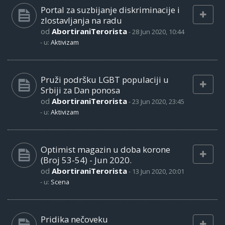
Portal za suzbijanje diskriminacije i
zlostavljanja na radu
od
AbortiraniTerorista
-
28 Jun 2020, 10:44
- u:
Aktivizam
Pruži podršku LGBT populaciji u
Srbiji za Dan ponosa
od
AbortiraniTerorista
-
23 Jun 2020, 23:45
- u:
Aktivizam
Optimist magazin u doba korone
(Broj 53-54) - Jun 2020.
od
AbortiraniTerorista
-
13 Jun 2020, 20:01
- u:
Scena
Pridika nečoveku