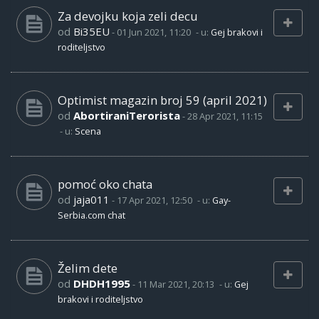
Za devojku koja zeli decu
od
Bi35EU
-
01 Jun 2021, 11:20
- u:
Gej brakovi i
roditeljstvo
Optimist magazin broj 59 (april 2021)
od
AbortiraniTerorista
-
28 Apr 2021, 11:15
- u:
Scena
pomoć oko chata
od
jaja011
-
17 Apr 2021, 12:50
- u:
Gay-
Serbia.com chat
Želim dete
od
DHDH1995
-
11 Mar 2021, 20:13
- u:
Gej
brakovi i roditeljstvo