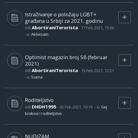
Istraživanje o položaju LGBT+
građana u Srbiji za 2021. godinu
od
AbortiraniTerorista
-
17 Feb 2021, 15:06
- u:
Aktivizam
Optimist magazin broj 58 (februar
2021)
od
AbortiraniTerorista
-
15 Feb 2021, 12:21
- u:
Scena
Roditeljstvo
od
DHDH1995
-
03 Feb 2021, 19:19
- u:
Gej
brakovi i roditeljstvo
NUDIZAM