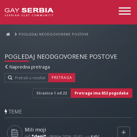
Toggle
Navigati
POGLEDAJ NEODGOVORENE POSTOVE
POGLEDAJ NEODGOVORENE POSTOVE
Napredna pretraga
PRETRAGA
Stranica
1
od
22
Pretraga ima 852 pogodaka
TEME
Mili moji
od
*deni*
-
08 Mar 2026, 13:41
- u:
Kafić