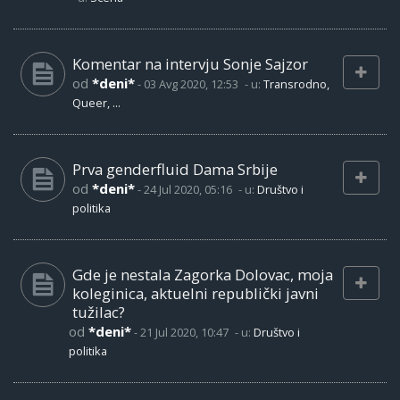
Komentar na intervju Sonje Sajzor
od
*deni*
-
03 Avg 2020, 12:53
- u:
Transrodno,
Queer, ...
Prva genderfluid Dama Srbije
od
*deni*
-
24 Jul 2020, 05:16
- u:
Društvo i
politika
Gde je nestala Zagorka Dolovac, moja
koleginica, aktuelni republički javni
tužilac?
od
*deni*
-
21 Jul 2020, 10:47
- u:
Društvo i
politika