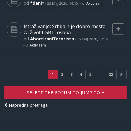
od
*deni*
-
23 Maj 2020, 14:15
- u:
Aktivizam
Istraživanje: Srbija nije dobro mesto
za život LGBTI osoba
od
AbortiraniTerorista
-
15 Maj 2020, 12:18
- u:
Aktivizam
1
2
3
4
5
…
22
SELECT THE FORUM TO JUMP TO
Napredna pretraga