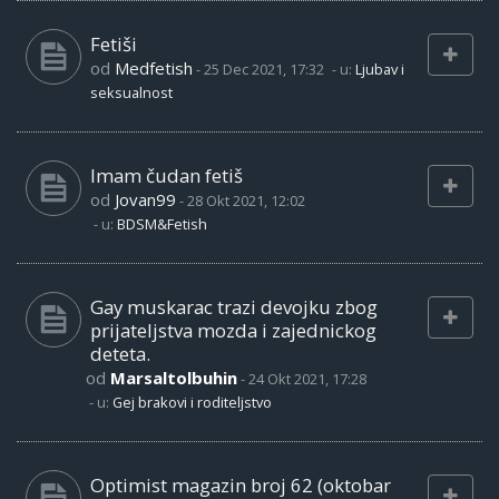
Fetiši
od
Medfetish
-
25 Dec 2021, 17:32
- u:
Ljubav i
seksualnost
Imam čudan fetiš
od
Jovan99
-
28 Okt 2021, 12:02
- u:
BDSM&Fetish
Gay muskarac trazi devojku zbog
prijateljstva mozda i zajednickog
deteta.
od
Marsaltolbuhin
-
24 Okt 2021, 17:28
- u:
Gej brakovi i roditeljstvo
Optimist magazin broj 62 (oktobar