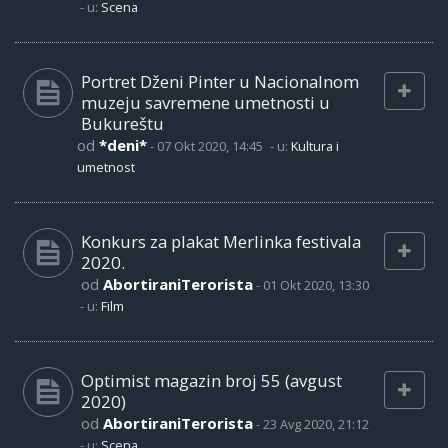
- u:
Scena
Portret Dženi Pinter u Nacionalnom
muzeju savremene umetnosti u
Bukureštu
od
*deni*
-
07 Okt 2020, 14:45
- u:
Kultura i
umetnost
Konkurs za plakat Merlinka festivala
2020.
od
AbortiraniTerorista
-
01 Okt 2020, 13:30
- u:
Film
Optimist magazin broj 55 (avgust
2020)
od
AbortiraniTerorista
-
23 Avg 2020, 21:12
- u:
Scena