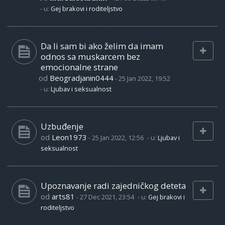
- u:
Gej brakovi i roditeljstvo
Da li sam bi ako želim da imam
odnos sa muskarcem bez
emocionalne strane
od
Beogradjanin0444
-
25 Jan 2022, 19:52
- u:
Ljubav i seksualnost
Uzbuđenje
od
Leon1973
-
25 Jan 2022, 12:56
- u:
Ljubav i
seksualnost
Upoznavanje radi zajedničkog deteta
od
arts81
-
27 Dec 2021, 23:54
- u:
Gej brakovi i
roditeljstvo