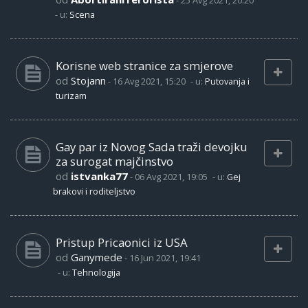
-
25 Avg 2021, 20:20
- u:
Scena
Korisne web stranice za smjerove
od
Stojann
-
16 Avg 2021, 15:20
- u:
Putovanja i
turizam
Gay par iz Novog Sada traži devojku
za surogat majčinstvo
od
istvanka77
-
06 Avg 2021, 19:05
- u:
Gej
brakovi i roditeljstvo
Pristup Pricaonici iz USA
od
Ganymede
-
16 Jun 2021, 19:41
- u:
Tehnologija