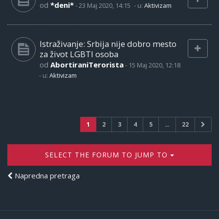
od
*deni*
-
23 Maj 2020, 14:15
- u:
Aktivizam
Istraživanje: Srbija nije dobro mesto
za život LGBTI osoba
od
AbortiraniTerorista
-
15 Maj 2020, 12:18
- u:
Aktivizam
1
2
3
4
5
…
22
SELECT THE FORUM TO JUMP TO
Napredna pretraga