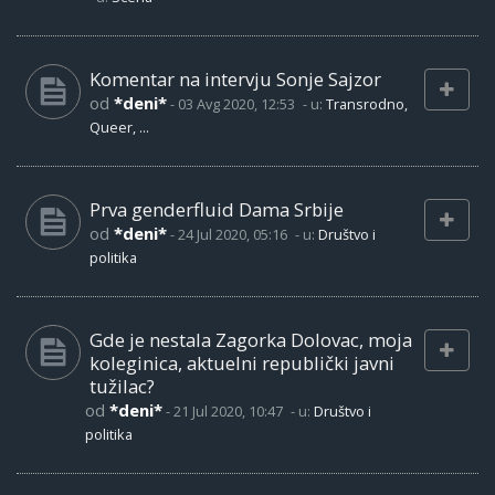
Komentar na intervju Sonje Sajzor
od
*deni*
-
03 Avg 2020, 12:53
- u:
Transrodno,
Queer, ...
Prva genderfluid Dama Srbije
od
*deni*
-
24 Jul 2020, 05:16
- u:
Društvo i
politika
Gde je nestala Zagorka Dolovac, moja
koleginica, aktuelni republički javni
tužilac?
od
*deni*
-
21 Jul 2020, 10:47
- u:
Društvo i
politika