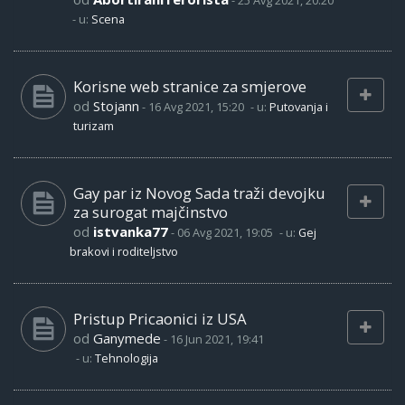
-
25 Avg 2021, 20:20
- u:
Scena
Korisne web stranice za smjerove
od
Stojann
-
16 Avg 2021, 15:20
- u:
Putovanja i
turizam
Gay par iz Novog Sada traži devojku
za surogat majčinstvo
od
istvanka77
-
06 Avg 2021, 19:05
- u:
Gej
brakovi i roditeljstvo
Pristup Pricaonici iz USA
od
Ganymede
-
16 Jun 2021, 19:41
- u:
Tehnologija