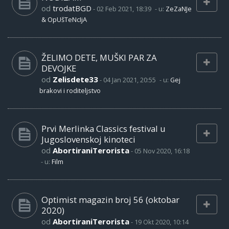
od
trodatBGD
-
02 Feb 2021, 18:39
- u:
ZeZaNJe
& OpUšTeNcIjA
ŽELIMO DETE, MUŠKI PAR ZA
DEVOJKE
od
Zelisdete33
-
04 Jan 2021, 20:55
- u:
Gej
brakovi i roditeljstvo
Prvi Merlinka Classics festival u
Jugoslovenskoj kinoteci
od
AbortiraniTerorista
-
05 Nov 2020, 16:18
- u:
Film
Optimist magazin broj 56 (oktobar
2020)
od
AbortiraniTerorista
-
19 Okt 2020, 10:14