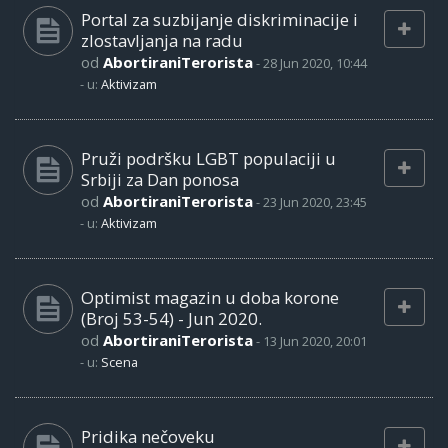
Portal za suzbijanje diskriminacije i
zlostavljanja na radu
od
AbortiraniTerorista
-
28 Jun 2020, 10:44
- u:
Aktivizam
Pruži podršku LGBT populaciji u
Srbiji za Dan ponosa
od
AbortiraniTerorista
-
23 Jun 2020, 23:45
- u:
Aktivizam
Optimist magazin u doba korone
(Broj 53-54) - Jun 2020.
od
AbortiraniTerorista
-
13 Jun 2020, 20:01
- u:
Scena
Pridika nečoveku