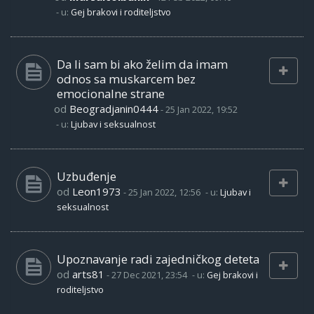
- u:
Gej brakovi i roditeljstvo
Da li sam bi ako želim da imam
odnos sa muskarcem bez
emocionalne strane
od
Beogradjanin0444
-
25 Jan 2022, 19:52
- u:
Ljubav i seksualnost
Uzbuđenje
od
Leon1973
-
25 Jan 2022, 12:56
- u:
Ljubav i
seksualnost
Upoznavanje radi zajedničkog deteta
od
arts81
-
27 Dec 2021, 23:54
- u:
Gej brakovi i
roditeljstvo