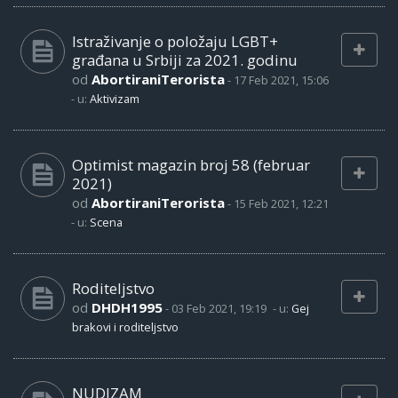
Istraživanje o položaju LGBT+
građana u Srbiji za 2021. godinu
od
AbortiraniTerorista
-
17 Feb 2021, 15:06
- u:
Aktivizam
Optimist magazin broj 58 (februar
2021)
od
AbortiraniTerorista
-
15 Feb 2021, 12:21
- u:
Scena
Roditeljstvo
od
DHDH1995
-
03 Feb 2021, 19:19
- u:
Gej
brakovi i roditeljstvo
NUDIZAM