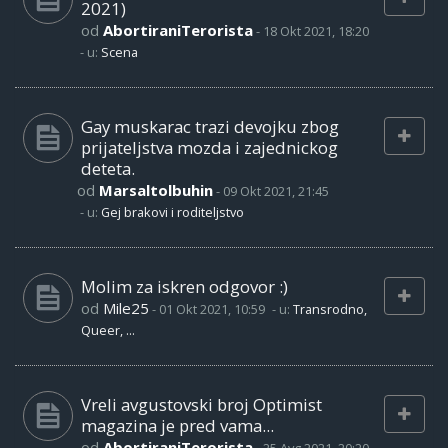
2021)
od
AbortiraniTerorista
-
18 Okt 2021, 18:20
- u:
Scena
Gay muskarac trazi devojku zbog
prijateljstva mozda i zajednickog
deteta.
od
Marsaltolbuhin
-
09 Okt 2021, 21:45
- u:
Gej brakovi i roditeljstvo
Molim za iskren odgovor :)
od
Mile25
-
01 Okt 2021, 10:59
- u:
Transrodno,
Queer, ...
Vreli avgustovski broj Optimist
magazina je pred vama...
od
AbortiraniTerorista