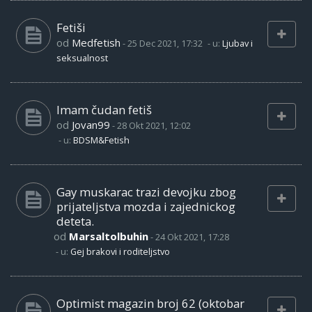
Fetiši
od
Medfetish
-
25 Dec 2021, 17:32
- u:
Ljubav i
seksualnost
Imam čudan fetiš
od
Jovan99
-
28 Okt 2021, 12:02
- u:
BDSM&Fetish
Gay muskarac trazi devojku zbog
prijateljstva mozda i zajednickog
deteta.
od
Marsaltolbuhin
-
24 Okt 2021, 17:28
- u:
Gej brakovi i roditeljstvo
Optimist magazin broj 62 (oktobar