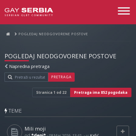
Toggle
Navigati
POGLEDAJ NEODGOVORENE POSTOVE
POGLEDAJ NEODGOVORENE POSTOVE
Napredna pretraga
PRETRAGA
Stranica
1
od
22
Pretraga ima 852 pogodaka
TEME
Mili moji
od
*deni*
-
08 Mar 2026, 13:41
- u:
Kafić