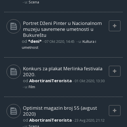
- u:
Scena
Portret Dženi Pinter u Nacionalnom
muzeju savremene umetnosti u
Bukureštu
od
*deni*
-
07 Okt 2020, 14:45
- u:
Kultura i
umetnost
Konkurs za plakat Merlinka festivala
2020.
od
AbortiraniTerorista
-
01 Okt 2020, 13:30
- u:
Film
Optimist magazin broj 55 (avgust
2020)
od
AbortiraniTerorista
-
23 Avg 2020, 21:12
- u:
Scena