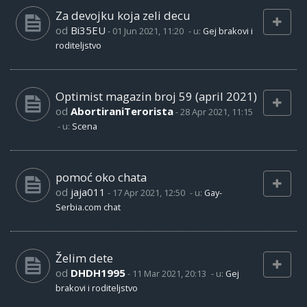
Za devojku koja zeli decu
od
Bi35EU
-
01 Jun 2021, 11:20
- u:
Gej brakovi i
roditeljstvo
Optimist magazin broj 59 (april 2021)
od
AbortiraniTerorista
-
28 Apr 2021, 11:15
- u:
Scena
pomoć oko chata
od
jaja011
-
17 Apr 2021, 12:50
- u:
Gay-
Serbia.com chat
Želim dete
od
DHDH1995
-
11 Mar 2021, 20:13
- u:
Gej
brakovi i roditeljstvo