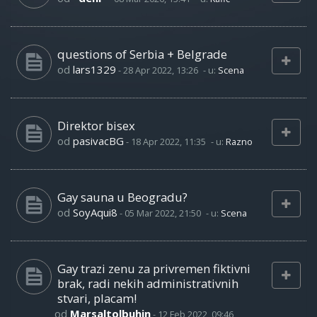
questions of Serbia + Belgrade
od
lars1329
-
28 Apr 2022, 13:26
- u:
Scena
Direktor bisex
od
pasivacBG
-
18 Apr 2022, 11:35
- u:
Razno
Gay sauna u Beogradu?
od
SoyAqui8
-
05 Mar 2022, 21:50
- u:
Scena
Gay trazi zenu za privremen fiktivni
brak, radi nekih administrativnih
stvari, placam!
od
Marsaltolbuhin
-
12 Feb 2022, 09:46