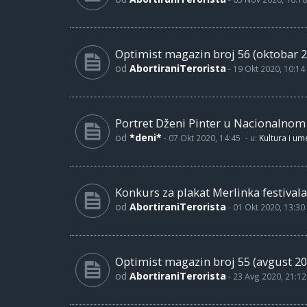
Optimist magazin broj 56 (oktobar 2
od
AbortiraniTerorista
-
19 Okt 2020, 10:14
Portret Dženi Pinter u Nacionalno
od
*deni*
-
07 Okt 2020, 14:45
- u:
Kultura i um
Konkurs za plakat Merlinka festivala
od
AbortiraniTerorista
-
01 Okt 2020, 13:30
Optimist magazin broj 55 (avgust 20
od
AbortiraniTerorista
-
23 Avg 2020, 21:12