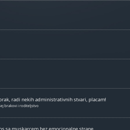
brak, radi nekih administrativnih stvari, placam!
ej brakovi i roditeljstvo
nos sa muskarcem bez emocionalne strane