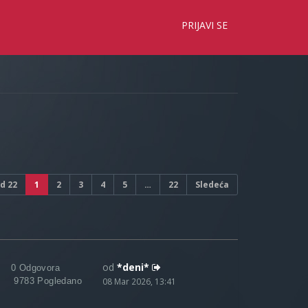
×
PRIJAVI SE
d
22
1
2
3
4
5
…
22
Sledeća
od
*deni*
0 Odgovora
9783 Pogledano
08 Mar 2026, 13:41