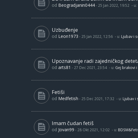
od
Beogradjanin0444
-
25 Jan 2022, 19:52
- u:
Uzbuđenje
od
Leon1973
-
25 Jan 2022, 12:56
- u:
Ljubav i 
Upoznavanje radi zajedničkog detet
od
arts81
-
27 Dec 2021, 23:54
- u:
Gej brakovi i
Fetiši
od
Medfetish
-
25 Dec 2021, 17:32
- u:
Ljubav i
Imam čudan fetiš
od
Jovan99
-
28 Okt 2021, 12:02
- u:
BDSM&Feti