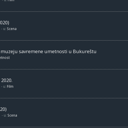
020)
- u:
Scena
m muzeju savremene umetnosti u Bukureštu
etnost
 2020.
- u:
Film
20)
- u:
Scena