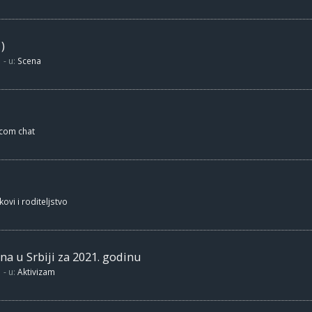
)
- u:
Scena
.com chat
kovi i roditeljstvo
na u Srbiji za 2021. godinu
- u:
Aktivizam