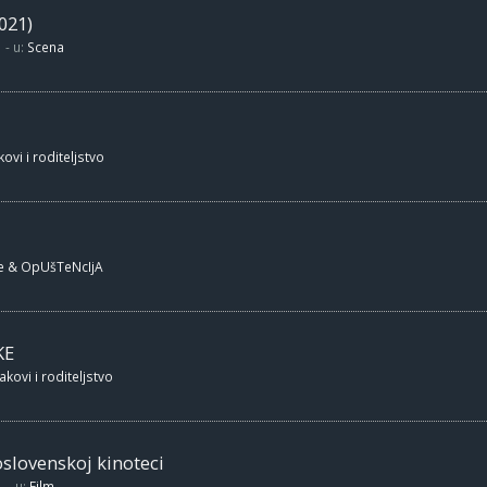
021)
- u:
Scena
ovi i roditeljstvo
e & OpUšTeNcIjA
KE
akovi i roditeljstvo
oslovenskoj kinoteci
- u:
Film