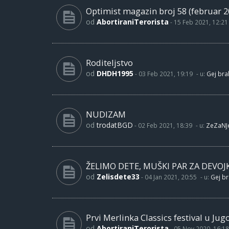
Optimist magazin broj 58 (februar 2
od
AbortiraniTerorista
-
15 Feb 2021, 12:21
Roditeljstvo
od
DHDH1995
-
03 Feb 2021, 19:19
- u:
Gej brak
NUDIZAM
od
trodatBGD
-
02 Feb 2021, 18:39
- u:
ZeZaNJ
ŽELIMO DETE, MUŠKI PAR ZA DEVOJ
od
Zelisdete33
-
04 Jan 2021, 20:55
- u:
Gej br
Prvi Merlinka Classics festival u Jug
od
AbortiraniTerorista
-
05 Nov 2020, 16:18