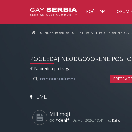
POČETNA
FORUM
INDEX BOARDA
PRETRAGA
POGLEDAJ NEODG
POGLEDAJ NEODGOVORENE POSTO
Napredna pretraga
PRETRAG
TEME
Mili moji
od
*deni*
-
08 Mar 2026, 13:41
- u:
Kafić