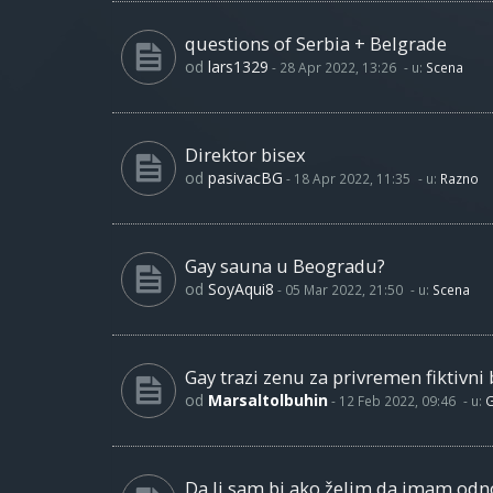
questions of Serbia + Belgrade
od
lars1329
-
28 Apr 2022, 13:26
- u:
Scena
Direktor bisex
od
pasivacBG
-
18 Apr 2022, 11:35
- u:
Razno
Gay sauna u Beogradu?
od
SoyAqui8
-
05 Mar 2022, 21:50
- u:
Scena
Gay trazi zenu za privremen fiktivni 
od
Marsaltolbuhin
-
12 Feb 2022, 09:46
- u:
G
Da li sam bi ako želim da imam od