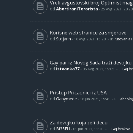
Vreli avgustovski broj Optimist maga
od
AbortiraniTerorista
-
25 Avg 2021, 20:20
Korisne web stranice za smjerove
od
Stojann
-
16 Avg 2021, 15:20
- u:
Putovanja i
Gay par iz Novog Sada traži devojku
od
istvanka77
-
06 Avg 2021, 19:05
- u:
Gej br
Pristup Pricaonici iz USA
od
Ganymede
-
16 Jun 2021, 19:41
- u:
Tehnolog
Za devojku koja zeli decu
od
Bi35EU
-
01 Jun 2021, 11:20
- u:
Gej brakovi i