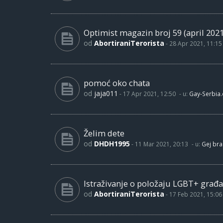
Optimist magazin broj 59 (april 2021
od
AbortiraniTerorista
-
28 Apr 2021, 11:15
pomoć oko chata
od
jaja011
-
17 Apr 2021, 12:50
- u:
Gay-Serbia
Želim dete
od
DHDH1995
-
11 Mar 2021, 20:13
- u:
Gej bra
Istraživanje o položaju LGBT+ građa
od
AbortiraniTerorista
-
17 Feb 2021, 15:06