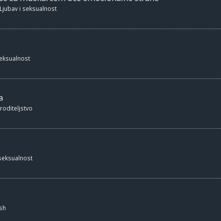
Ljubav i seksualnost
seksualnost
a
 roditeljstvo
 seksualnost
sh