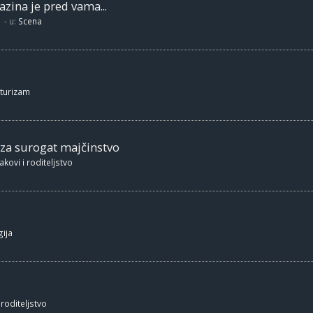
zina je pred vama...
- u:
Scena
 turizam
 za surogat majčinstvo
akovi i roditeljstvo
ija
 roditeljstvo