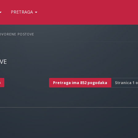
PRETRAGA
OVORENE POSTOVE
VE
A
Pretraga ima 852 pogodaka
Stranica
1
o