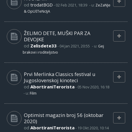
od
trodatBGD
-
02 Feb 2021, 18:39
- u:
ZeZaNJe
& OpUšTeNcIjA
ŽELIMO DETE, MUŠKI PAR ZA
DEVOJKE
od
Zelisdete33
-
04 Jan 2021, 20:55
- u:
Gej
brakovi i roditeljstvo
Prvi Merlinka Classics festival u
Jugoslovenskoj kinoteci
od
AbortiraniTerorista
-
05 Nov 2020, 16:18
- u:
Film
Optimist magazin broj 56 (oktobar
2020)
od
AbortiraniTerorista
-
19 Okt 2020, 10:14