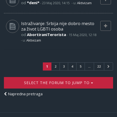
od
*deni*
-
23 Maj 2020, 14:15
- u:
Aktivizam
Istraživanje: Srbija nije dobro mesto
za život LGBTI osoba
od
AbortiraniTerorista
-
15 Maj 2020, 12:18
- u:
Aktivizam
1
2
3
4
5
…
22
SELECT THE FORUM TO JUMP TO
Napredna pretraga