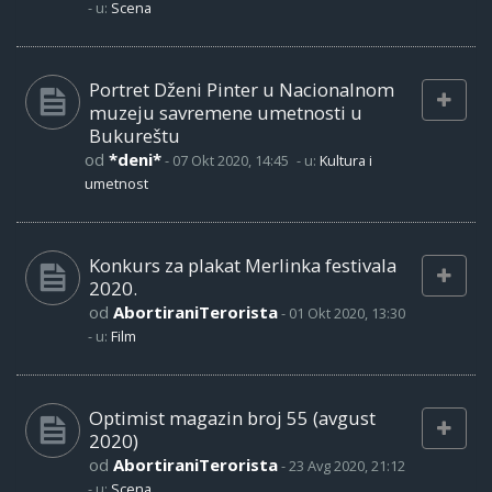
- u:
Scena
Portret Dženi Pinter u Nacionalnom
muzeju savremene umetnosti u
Bukureštu
od
*deni*
-
07 Okt 2020, 14:45
- u:
Kultura i
umetnost
Konkurs za plakat Merlinka festivala
2020.
od
AbortiraniTerorista
-
01 Okt 2020, 13:30
- u:
Film
Optimist magazin broj 55 (avgust
2020)
od
AbortiraniTerorista
-
23 Avg 2020, 21:12
- u:
Scena