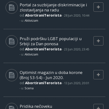
Portal za suzbijanje diskriminacije i
zlostavljanja na radu
od
AbortiraniTerorista
-
28 Jun 2020, 10:44
- u:
Aktivizam
Pruži podršku LGBT populaciji u
Srbiji za Dan ponosa
od
AbortiraniTerorista
-
23 Jun 2020, 23:45
- u:
Aktivizam
Optimist magazin u doba korone
(Broj 53-54) - Jun 2020.
od
AbortiraniTerorista
-
13 Jun 2020, 20:01
- u:
Scena
Pridika nečoveku