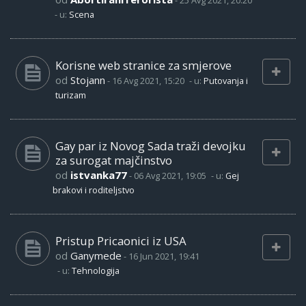
-
25 Avg 2021, 20:20
- u:
Scena
Korisne web stranice za smjerove
od
Stojann
-
16 Avg 2021, 15:20
- u:
Putovanja i
turizam
Gay par iz Novog Sada traži devojku
za surogat majčinstvo
od
istvanka77
-
06 Avg 2021, 19:05
- u:
Gej
brakovi i roditeljstvo
Pristup Pricaonici iz USA
od
Ganymede
-
16 Jun 2021, 19:41
- u:
Tehnologija