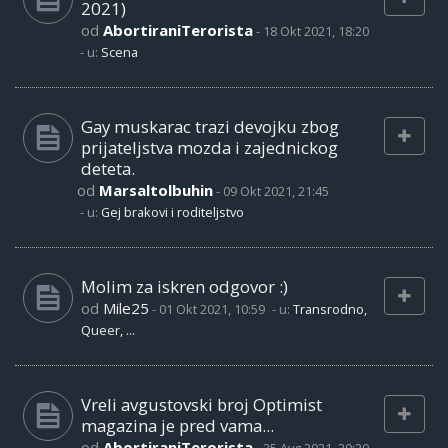
2021)
od
AbortiraniTerorista
-
18 Okt 2021, 18:20
- u:
Scena
Gay muskarac trazi devojku zbog
prijateljstva mozda i zajednickog
deteta.
od
Marsaltolbuhin
-
09 Okt 2021, 21:45
- u:
Gej brakovi i roditeljstvo
Molim za iskren odgovor :)
od
Mile25
-
01 Okt 2021, 10:59
- u:
Transrodno,
Queer, ...
Vreli avgustovski broj Optimist
magazina je pred vama...
od
AbortiraniTerorista