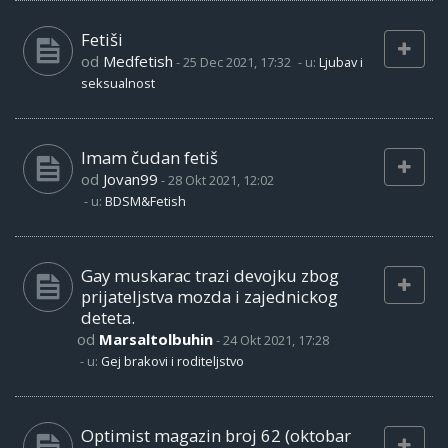
Fetiši
od
Medfetish
-
25 Dec 2021, 17:32
- u:
Ljubav i
seksualnost
Imam čudan fetiš
od
Jovan99
-
28 Okt 2021, 12:02
- u:
BDSM&Fetish
Gay muskarac trazi devojku zbog
prijateljstva mozda i zajednickog
deteta.
od
Marsaltolbuhin
-
24 Okt 2021, 17:28
- u:
Gej brakovi i roditeljstvo
Optimist magazin broj 62 (oktobar