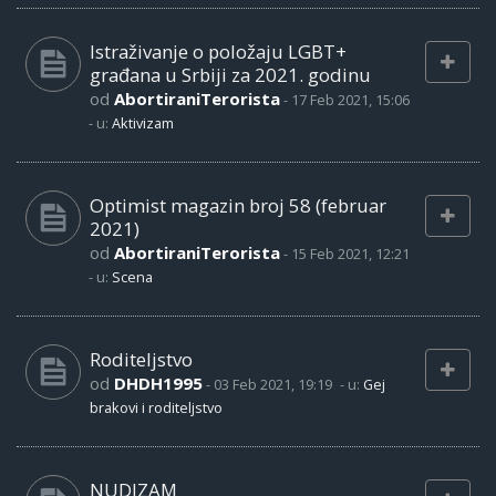
Istraživanje o položaju LGBT+
građana u Srbiji za 2021. godinu
od
AbortiraniTerorista
-
17 Feb 2021, 15:06
- u:
Aktivizam
Optimist magazin broj 58 (februar
2021)
od
AbortiraniTerorista
-
15 Feb 2021, 12:21
- u:
Scena
Roditeljstvo
od
DHDH1995
-
03 Feb 2021, 19:19
- u:
Gej
brakovi i roditeljstvo
NUDIZAM