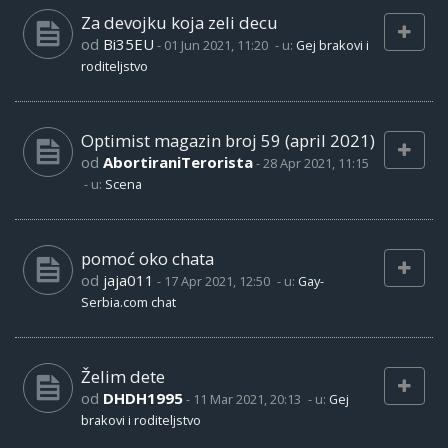
Za devojku koja zeli decu
od
Bi35EU
-
01 Jun 2021, 11:20
- u:
Gej brakovi i
roditeljstvo
Optimist magazin broj 59 (april 2021)
od
AbortiraniTerorista
-
28 Apr 2021, 11:15
- u:
Scena
pomoć oko chata
od
jaja011
-
17 Apr 2021, 12:50
- u:
Gay-
Serbia.com chat
Želim dete
od
DHDH1995
-
11 Mar 2021, 20:13
- u:
Gej
brakovi i roditeljstvo