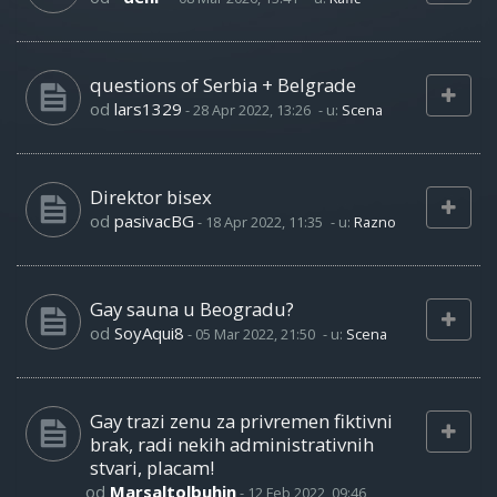
questions of Serbia + Belgrade
od
lars1329
-
28 Apr 2022, 13:26
- u:
Scena
Direktor bisex
od
pasivacBG
-
18 Apr 2022, 11:35
- u:
Razno
Gay sauna u Beogradu?
od
SoyAqui8
-
05 Mar 2022, 21:50
- u:
Scena
Gay trazi zenu za privremen fiktivni
brak, radi nekih administrativnih
stvari, placam!
od
Marsaltolbuhin
-
12 Feb 2022, 09:46