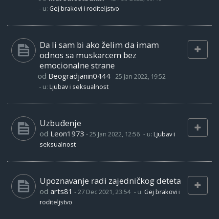
- u:
Gej brakovi i roditeljstvo
Da li sam bi ako želim da imam
odnos sa muskarcem bez
emocionalne strane
od
Beogradjanin0444
-
25 Jan 2022, 19:52
- u:
Ljubav i seksualnost
Uzbuđenje
od
Leon1973
-
25 Jan 2022, 12:56
- u:
Ljubav i
seksualnost
Upoznavanje radi zajedničkog deteta
od
arts81
-
27 Dec 2021, 23:54
- u:
Gej brakovi i
roditeljstvo