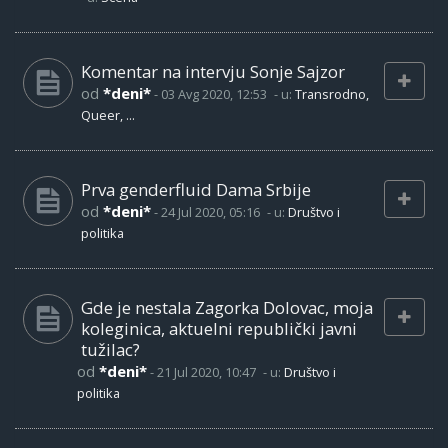
Komentar na intervju Sonje Sajzor
od
*deni*
-
03 Avg 2020, 12:53
- u:
Transrodno,
Queer, ...
Prva genderfluid Dama Srbije
od
*deni*
-
24 Jul 2020, 05:16
- u:
Društvo i
politika
Gde je nestala Zagorka Dolovac, moja
koleginica, aktuelni republički javni
tužilac?
od
*deni*
-
21 Jul 2020, 10:47
- u:
Društvo i
politika