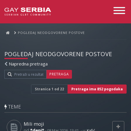
Toggle
Navigati
POGLEDAJ NEODGOVORENE POSTOVE
POGLEDAJ NEODGOVORENE POSTOVE
Napredna pretraga
PRETRAGA
Stranica
1
od
22
Pretraga ima 852 pogodaka
TEME
Mili moji
od
*deni*
-
08 Mar 2026, 13:41
- u:
Kafić