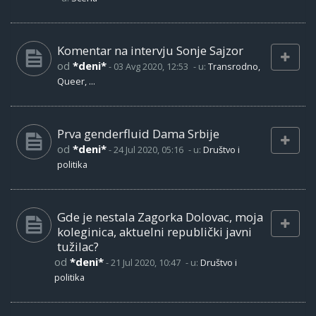
Komentar na intervju Sonje Sajzor
od
*deni*
-
03 Avg 2020, 12:53
- u:
Transrodno,
Queer, ...
Prva genderfluid Dama Srbije
od
*deni*
-
24 Jul 2020, 05:16
- u:
Društvo i
politika
Gde je nestala Zagorka Dolovac, moja
koleginica, aktuelni republički javni
tužilac?
od
*deni*
-
21 Jul 2020, 10:47
- u:
Društvo i
politika