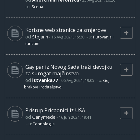
-
25 Avg 2021, 20:20
- u:
Scena
Korisne web stranice za smjerove
od
Stojann
-
16 Avg 2021, 15:20
- u:
Putovanja i
turizam
Gay par iz Novog Sada traži devojku
za surogat majčinstvo
od
istvanka77
-
06 Avg 2021, 19:05
- u:
Gej
brakovi i roditeljstvo
Pristup Pricaonici iz USA
od
Ganymede
-
16 Jun 2021, 19:41
- u:
Tehnologija