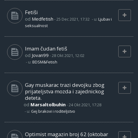
Fetiši
od
Medfetish
-
25 Dec 2021, 17:32
- u:
Ljubav i
seksualnost
Imam čudan fetiš
od
Jovan99
-
28 Okt 2021, 12:02
- u:
BDSM&Fetish
Gay muskarac trazi devojku zbog
prijateljstva mozda i zajednickog
deteta.
od
Marsaltolbuhin
-
24 Okt 2021, 17:28
- u:
Gej brakovi i roditeljstvo
Optimist magazin broj 62 (oktobar