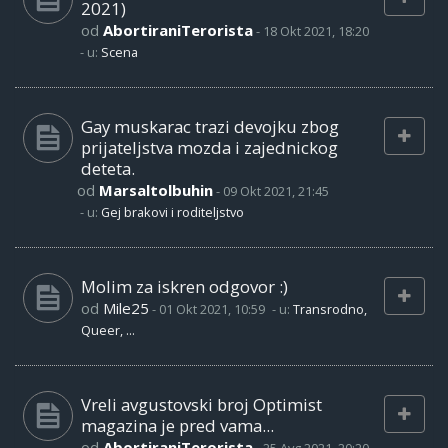
2021)
od
AbortiraniTerorista
-
18 Okt 2021, 18:20
- u:
Scena
Gay muskarac trazi devojku zbog
prijateljstva mozda i zajednickog
deteta.
od
Marsaltolbuhin
-
09 Okt 2021, 21:45
- u:
Gej brakovi i roditeljstvo
Molim za iskren odgovor :)
od
Mile25
-
01 Okt 2021, 10:59
- u:
Transrodno,
Queer, ...
Vreli avgustovski broj Optimist
magazina je pred vama...
od
AbortiraniTerorista