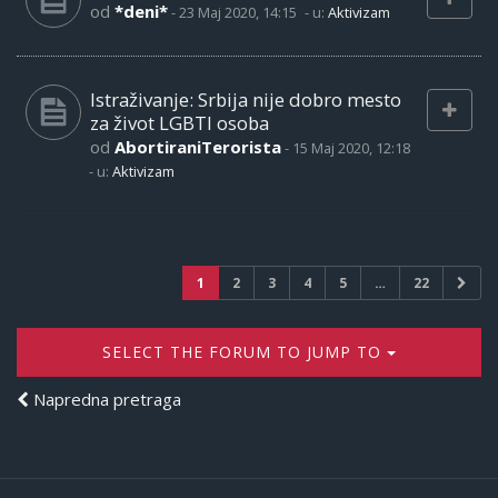
od
*deni*
-
23 Maj 2020, 14:15
- u:
Aktivizam
Istraživanje: Srbija nije dobro mesto
za život LGBTI osoba
od
AbortiraniTerorista
-
15 Maj 2020, 12:18
- u:
Aktivizam
1
2
3
4
5
…
22
SELECT THE FORUM TO JUMP TO
Napredna pretraga