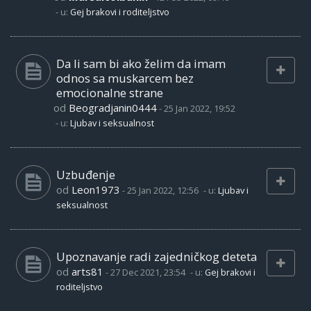
- u:
Gej brakovi i roditeljstvo
Da li sam bi ako želim da imam
odnos sa muskarcem bez
emocionalne strane
od
Beogradjanin0444
-
25 Jan 2022, 19:52
- u:
Ljubav i seksualnost
Uzbuđenje
od
Leon1973
-
25 Jan 2022, 12:56
- u:
Ljubav i
seksualnost
Upoznavanje radi zajedničkog deteta
od
arts81
-
27 Dec 2021, 23:54
- u:
Gej brakovi i
roditeljstvo