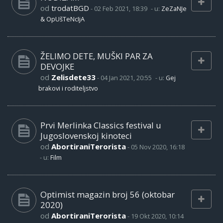
od
trodatBGD
-
02 Feb 2021, 18:39
- u:
ZeZaNJe
& OpUšTeNcIjA
ŽELIMO DETE, MUŠKI PAR ZA
DEVOJKE
od
Zelisdete33
-
04 Jan 2021, 20:55
- u:
Gej
brakovi i roditeljstvo
Prvi Merlinka Classics festival u
Jugoslovenskoj kinoteci
od
AbortiraniTerorista
-
05 Nov 2020, 16:18
- u:
Film
Optimist magazin broj 56 (oktobar
2020)
od
AbortiraniTerorista
-
19 Okt 2020, 10:14