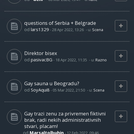
questions of Serbia + Belgrade
od
lars1329
-
28 Apr 2022, 13:26
- u:
Scena
Direktor bisex
od
pasivacBG
-
18 Apr 2022, 11:35
- u:
Razno
Gay sauna u Beogradu?
od
SoyAqui8
-
05 Mar 2022, 21:50
- u:
Scena
Gay trazi zenu za privremen fiktivni
brak, radi nekih administrativnih
stvari, placam!
od
Marsaltolbuhin
-
12 Feb 2022, 09:46