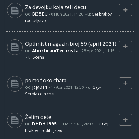
Za devojku koja zeli decu
od
Bi35EU
-
01 Jun 2021, 11:20
- u:
Gej brakovi i
roditeljstvo
Optimist magazin broj 59 (april 2021)
od
AbortiraniTerorista
-
28 Apr 2021, 11:15
- u:
Scena
pomoć oko chata
od
jaja011
-
17 Apr 2021, 12:50
- u:
Gay-
Serbia.com chat
Želim dete
od
DHDH1995
-
11 Mar 2021, 20:13
- u:
Gej
brakovi i roditeljstvo