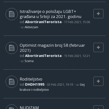
Istraživanje o položaju LGBT+
građana u Srbiji za 2021. godinu
od
AbortiraniTerorista
-
17 Feb 2021, 15:06
- u:
Aktivizam
Optimist magazin broj 58 (februar
2021)
od
AbortiraniTerorista
-
15 Feb 2021, 12:21
- u:
Scena
Roditeljstvo
od
DHDH1995
-
03 Feb 2021, 19:19
- u:
Gej
brakovi i roditeljstvo
NUDIZAM