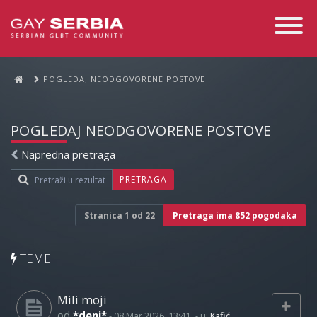
Toggle
Navigati
POGLEDAJ NEODGOVORENE POSTOVE
POGLEDAJ NEODGOVORENE POSTOVE
Napredna pretraga
PRETRAGA
Stranica
1
od
22
Pretraga ima 852 pogodaka
TEME
Mili moji
od
*deni*
-
08 Mar 2026, 13:41
- u:
Kafić