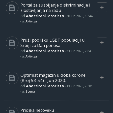
Portal za suzbijanje diskriminacije i
zlostavljanja na radu
od
AbortiraniTerorista
-
28 Jun 2020, 10:44
- u:
Aktivizam
Pruži podršku LGBT populaciji u
Srbiji za Dan ponosa
od
AbortiraniTerorista
-
23 Jun 2020, 23:45
- u:
Aktivizam
Optimist magazin u doba korone
(Broj 53-54) - Jun 2020.
od
AbortiraniTerorista
-
13 Jun 2020, 20:01
- u:
Scena
Pridika nečoveku