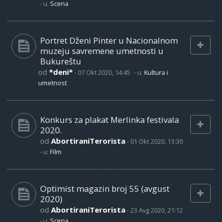
- u:
Scena
Portret Dženi Pinter u Nacionalnom
muzeju savremene umetnosti u
Bukureštu
od
*deni*
-
07 Okt 2020, 14:45
- u:
Kultura i
umetnost
Konkurs za plakat Merlinka festivala
2020.
od
AbortiraniTerorista
-
01 Okt 2020, 13:30
- u:
Film
Optimist magazin broj 55 (avgust
2020)
od
AbortiraniTerorista
-
23 Avg 2020, 21:12
- u:
Scena