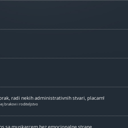
brak, radi nekih administrativnih stvari, placam!
ej brakovi i roditeljstvo
nos sa muskarcem bez emocionalne strane