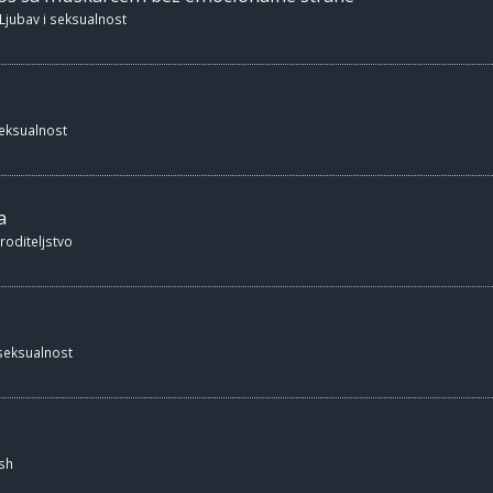
Ljubav i seksualnost
seksualnost
a
 roditeljstvo
 seksualnost
sh