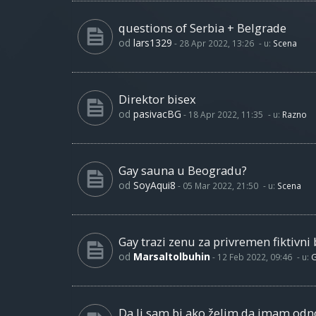
questions of Serbia + Belgrade
od
lars1329
-
28 Apr 2022, 13:26
- u:
Scena
Direktor bisex
od
pasivacBG
-
18 Apr 2022, 11:35
- u:
Razno
Gay sauna u Beogradu?
od
SoyAqui8
-
05 Mar 2022, 21:50
- u:
Scena
Gay trazi zenu za privremen fiktivni 
od
Marsaltolbuhin
-
12 Feb 2022, 09:46
- u:
G
Da li sam bi ako želim da imam od