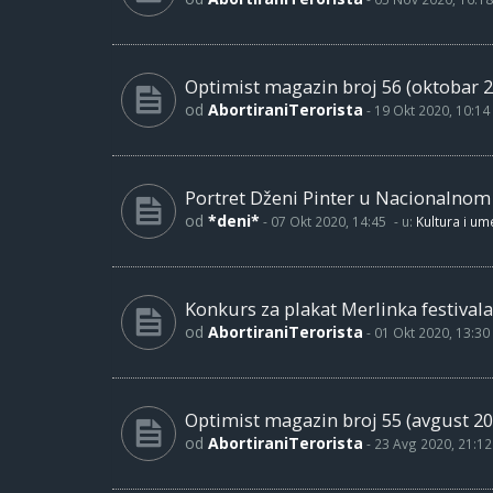
Optimist magazin broj 56 (oktobar 2
od
AbortiraniTerorista
-
19 Okt 2020, 10:14
Portret Dženi Pinter u Nacionalno
od
*deni*
-
07 Okt 2020, 14:45
- u:
Kultura i um
Konkurs za plakat Merlinka festivala
od
AbortiraniTerorista
-
01 Okt 2020, 13:30
Optimist magazin broj 55 (avgust 20
od
AbortiraniTerorista
-
23 Avg 2020, 21:12