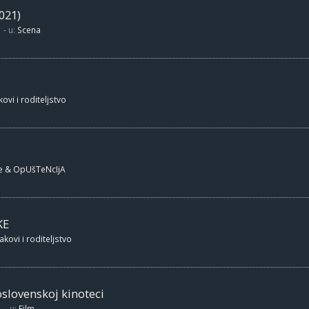
021)
- u:
Scena
ovi i roditeljstvo
e & OpUšTeNcIjA
KE
akovi i roditeljstvo
oslovenskoj kinoteci
- u:
Film