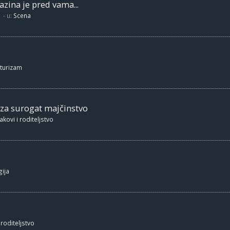
zina je pred vama...
- u:
Scena
 turizam
 za surogat majčinstvo
akovi i roditeljstvo
ija
 roditeljstvo