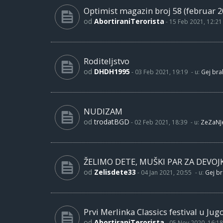
Optimist magazin broj 58 (februar 2
od
AbortiraniTerorista
-
15 Feb 2021, 12:21
Roditeljstvo
od
DHDH1995
-
03 Feb 2021, 19:19
- u:
Gej brak
NUDIZAM
od
trodatBGD
-
02 Feb 2021, 18:39
- u:
ZeZaNJ
ŽELIMO DETE, MUŠKI PAR ZA DEVOJ
od
Zelisdete33
-
04 Jan 2021, 20:55
- u:
Gej br
Prvi Merlinka Classics festival u Jug
od
AbortiraniTerorista
-
05 Nov 2020, 16:18