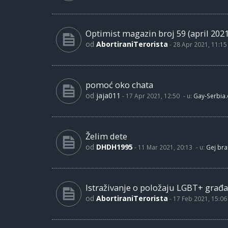
Optimist magazin broj 59 (april 2021
od
AbortiraniTerorista
-
28 Apr 2021, 11:15
pomoć oko chata
od
jaja011
-
17 Apr 2021, 12:50
- u:
Gay-Serbia
Želim dete
od
DHDH1995
-
11 Mar 2021, 20:13
- u:
Gej bra
Istraživanje o položaju LGBT+ građa
od
AbortiraniTerorista
-
17 Feb 2021, 15:06