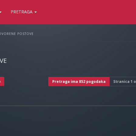
PRETRAGA
OVORENE POSTOVE
VE
A
Pretraga ima 852 pogodaka
Stranica
1
o