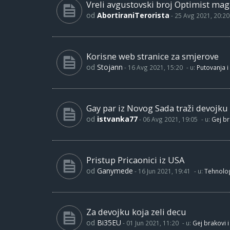
Vreli avgustovski broj Optimist maga
od
AbortiraniTerorista
-
25 Avg 2021, 20:20
Korisne web stranice za smjerove
od
Stojann
-
16 Avg 2021, 15:20
- u:
Putovanja i
Gay par iz Novog Sada traži devojku
od
istvanka77
-
06 Avg 2021, 19:05
- u:
Gej br
Pristup Pricaonici iz USA
od
Ganymede
-
16 Jun 2021, 19:41
- u:
Tehnolog
Za devojku koja zeli decu
od
Bi35EU
-
01 Jun 2021, 11:20
- u:
Gej brakovi i