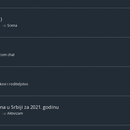
)
- u:
Scena
.com chat
kovi i roditeljstvo
na u Srbiji za 2021. godinu
- u:
Aktivizam