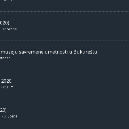
020)
- u:
Scena
m muzeju savremene umetnosti u Bukureštu
etnost
 2020.
- u:
Film
20)
- u:
Scena