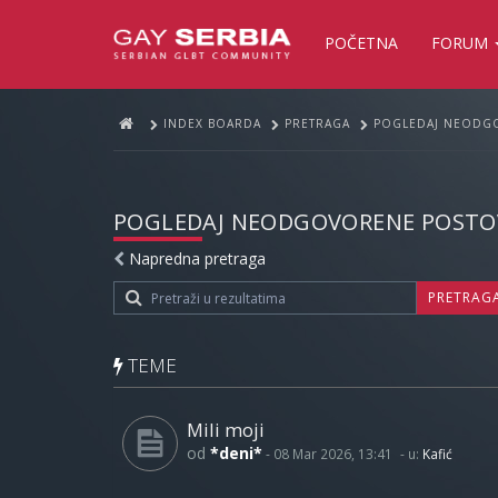
POČETNA
FORUM
INDEX BOARDA
PRETRAGA
POGLEDAJ NEODG
POGLEDAJ NEODGOVORENE POSTO
Napredna pretraga
PRETRAG
TEME
Mili moji
od
*deni*
-
08 Mar 2026, 13:41
- u:
Kafić