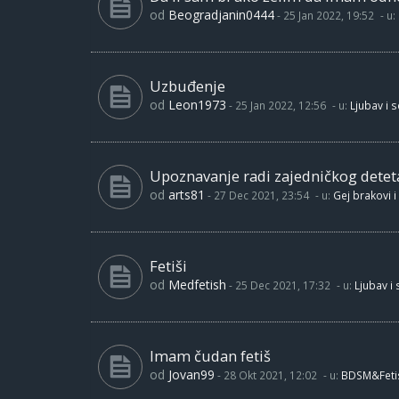
od
Beogradjanin0444
-
25 Jan 2022, 19:52
- u:
Uzbuđenje
od
Leon1973
-
25 Jan 2022, 12:56
- u:
Ljubav i 
Upoznavanje radi zajedničkog detet
od
arts81
-
27 Dec 2021, 23:54
- u:
Gej brakovi i
Fetiši
od
Medfetish
-
25 Dec 2021, 17:32
- u:
Ljubav i
Imam čudan fetiš
od
Jovan99
-
28 Okt 2021, 12:02
- u:
BDSM&Feti