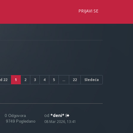
×
PRIJAVI SE
d
22
1
2
3
4
5
…
22
Sledeća
od
*deni*
0 Odgovora
9749 Pogledano
08 Mar 2026, 13:41