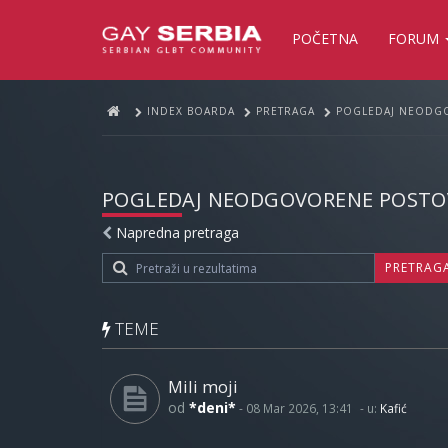
POČETNA
FORUM
INDEX BOARDA
PRETRAGA
POGLEDAJ NEODG
POGLEDAJ NEODGOVORENE POSTO
Napredna pretraga
PRETRAG
TEME
Mili moji
od
*deni*
-
08 Mar 2026, 13:41
- u:
Kafić