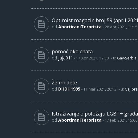
Optimist magazin broj 59 (april 2021
od
AbortiraniTerorista
-
28 Apr 2021, 11:15
pomoć oko chata
od
jaja011
-
17 Apr 2021, 12:50
- u:
Gay-Serbia
Želim dete
od
DHDH1995
-
11 Mar 2021, 20:13
- u:
Gej bra
Istraživanje o položaju LGBT+ građa
od
AbortiraniTerorista
-
17 Feb 2021, 15:06