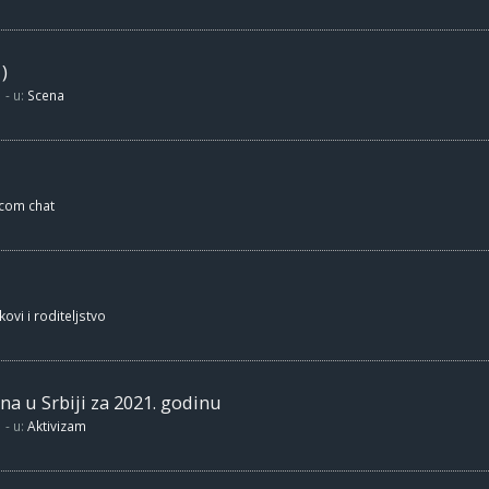
)
- u:
Scena
.com chat
kovi i roditeljstvo
na u Srbiji za 2021. godinu
- u:
Aktivizam