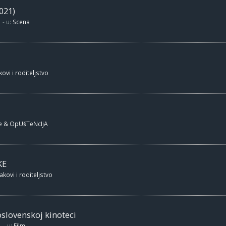
021)
- u:
Scena
ovi i roditeljstvo
e & OpUšTeNcIjA
KE
akovi i roditeljstvo
oslovenskoj kinoteci
- u:
Film