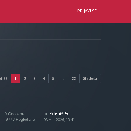
×
PRIJAVI SE
d
22
1
2
3
4
5
…
22
Sledeća
od
*deni*
0 Odgovora
9773 Pogledano
08 Mar 2026, 13:41