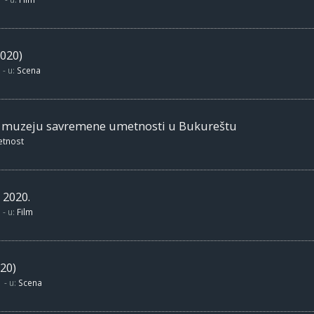
020)
- u:
Scena
m muzeju savremene umetnosti u Bukureštu
etnost
 2020.
- u:
Film
20)
- u:
Scena