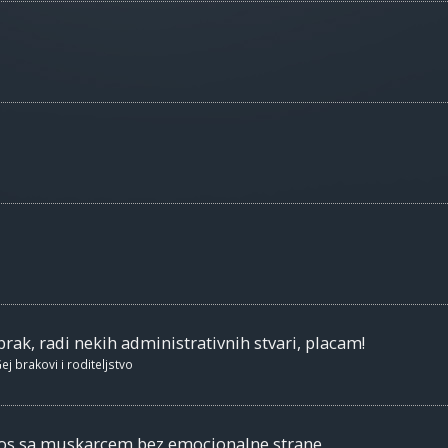
brak, radi nekih administrativnih stvari, placam!
ej brakovi i roditeljstvo
nos sa muskarcem bez emocionalne strane