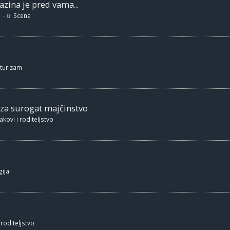
zina je pred vama...
- u:
Scena
 turizam
 za surogat majčinstvo
akovi i roditeljstvo
ija
 roditeljstvo