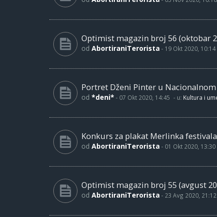
Optimist magazin broj 56 (oktobar 2
od
AbortiraniTerorista
-
19 Okt 2020, 10:14
Portret Dženi Pinter u Nacionalno
od
*deni*
-
07 Okt 2020, 14:45
- u:
Kultura i um
Konkurs za plakat Merlinka festivala
od
AbortiraniTerorista
-
01 Okt 2020, 13:30
Optimist magazin broj 55 (avgust 20
od
AbortiraniTerorista
-
23 Avg 2020, 21:12