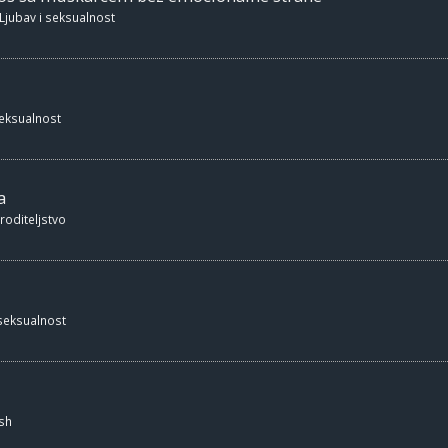
Ljubav i seksualnost
seksualnost
a
 roditeljstvo
 seksualnost
sh