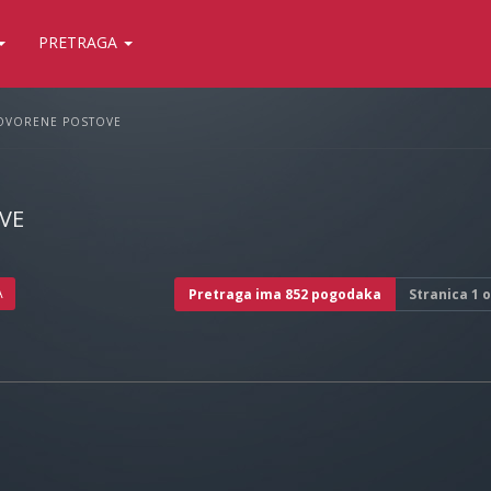
PRETRAGA
OVORENE POSTOVE
VE
A
Pretraga ima 852 pogodaka
Stranica
1
o