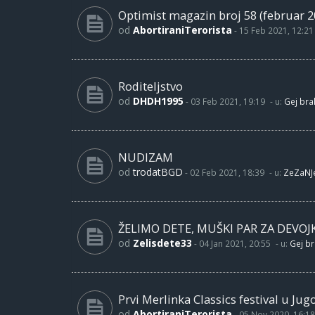
Optimist magazin broj 58 (februar 2
od
AbortiraniTerorista
-
15 Feb 2021, 12:21
Roditeljstvo
od
DHDH1995
-
03 Feb 2021, 19:19
- u:
Gej brak
NUDIZAM
od
trodatBGD
-
02 Feb 2021, 18:39
- u:
ZeZaNJ
ŽELIMO DETE, MUŠKI PAR ZA DEVOJ
od
Zelisdete33
-
04 Jan 2021, 20:55
- u:
Gej br
Prvi Merlinka Classics festival u Jug
od
AbortiraniTerorista
-
05 Nov 2020, 16:18