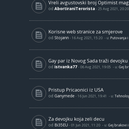
Vreli avgustovski broj Optimist maga
od
AbortiraniTerorista
-
25 Avg 2021, 20:20
Korisne web stranice za smjerove
od
Stojann
-
16 Avg 2021, 15:20
- u:
Putovanja i
Gay par iz Novog Sada traži devojku
od
istvanka77
-
06 Avg 2021, 19:05
- u:
Gej br
Pristup Pricaonici iz USA
od
Ganymede
-
16 Jun 2021, 19:41
- u:
Tehnolog
Za devojku koja zeli decu
od
Bi35EU
-
01 Jun 2021, 11:20
- u:
Gej brakovi i