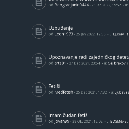
od
Beogradjanin0444
-
25 Jan 2022, 19:52
- u:
Uzbuđenje
od
Leon1973
-
25 Jan 2022, 12:56
- u:
Ljubav i 
Upoznavanje radi zajedničkog detet
od
arts81
-
27 Dec 2021, 23:54
- u:
Gej brakovi i
Fetiši
od
Medfetish
-
25 Dec 2021, 17:32
- u:
Ljubav i
Imam čudan fetiš
od
Jovan99
-
28 Okt 2021, 12:02
- u:
BDSM&Feti