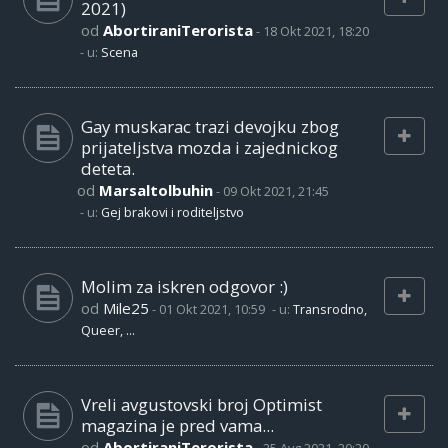
2021)
od
AbortiraniTerorista
-
18 Okt 2021, 18:20
- u:
Scena
Gay muskarac trazi devojku zbog
prijateljstva mozda i zajednickog
deteta.
od
Marsaltolbuhin
-
09 Okt 2021, 21:45
- u:
Gej brakovi i roditeljstvo
Molim za iskren odgovor :)
od
Mile25
-
01 Okt 2021, 10:59
- u:
Transrodno,
Queer, ...
Vreli avgustovski broj Optimist
magazina je pred vama...
od
AbortiraniTerorista