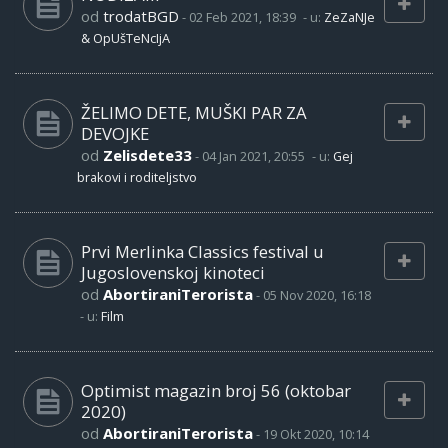
od
trodatBGD
-
02 Feb 2021, 18:39
- u:
ZeZaNJe
& OpUšTeNcIjA
ŽELIMO DETE, MUŠKI PAR ZA
DEVOJKE
od
Zelisdete33
-
04 Jan 2021, 20:55
- u:
Gej
brakovi i roditeljstvo
Prvi Merlinka Classics festival u
Jugoslovenskoj kinoteci
od
AbortiraniTerorista
-
05 Nov 2020, 16:18
- u:
Film
Optimist magazin broj 56 (oktobar
2020)
od
AbortiraniTerorista
-
19 Okt 2020, 10:14