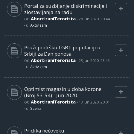
Portal za suzbijanje diskriminacije i
zlostavljanja na radu
od
AbortiraniTerorista
-
28 Jun 2020, 10:44
- u:
Aktivizam
Pruži podršku LGBT populaciji u
Srbiji za Dan ponosa
od
AbortiraniTerorista
-
23 Jun 2020, 23:45
- u:
Aktivizam
Optimist magazin u doba korone
(Broj 53-54) - Jun 2020.
od
AbortiraniTerorista
-
13 Jun 2020, 20:01
- u:
Scena
Pridika nečoveku