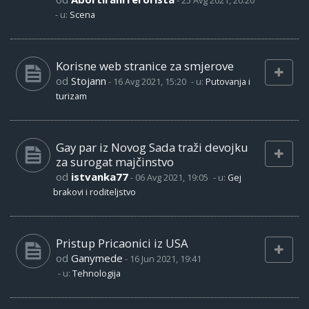
-
25 Avg 2021, 20:20
- u:
Scena
Korisne web stranice za smjerove
od
Stojann
-
16 Avg 2021, 15:20
- u:
Putovanja i
turizam
Gay par iz Novog Sada traži devojku
za surogat majčinstvo
od
istvanka77
-
06 Avg 2021, 19:05
- u:
Gej
brakovi i roditeljstvo
Pristup Pricaonici iz USA
od
Ganymede
-
16 Jun 2021, 19:41
- u:
Tehnologija