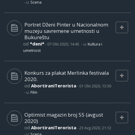
- u:
Scena
Portret Dženi Pinter u Nacionalnom
muzeju savremene umetnosti u
Bukureštu
od
*deni*
-
07 Okt 2020, 14:45
- u:
Kultura i
umetnost
Konkurs za plakat Merlinka festivala
2020.
od
AbortiraniTerorista
-
01 Okt 2020, 13:30
- u:
Film
Optimist magazin broj 55 (avgust
2020)
od
AbortiraniTerorista
-
23 Avg 2020, 21:12
- u:
Scena