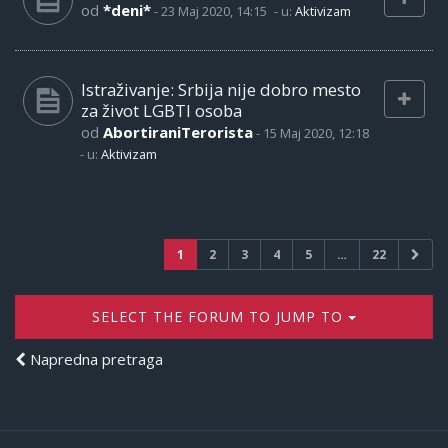
od
*deni*
-
23 Maj 2020, 14:15
- u:
Aktivizam
Istraživanje: Srbija nije dobro mesto
za život LGBTI osoba
od
AbortiraniTerorista
-
15 Maj 2020, 12:18
- u:
Aktivizam
1
2
3
4
5
…
22
SELECT THE FORUM TO JUMP TO
Napredna pretraga