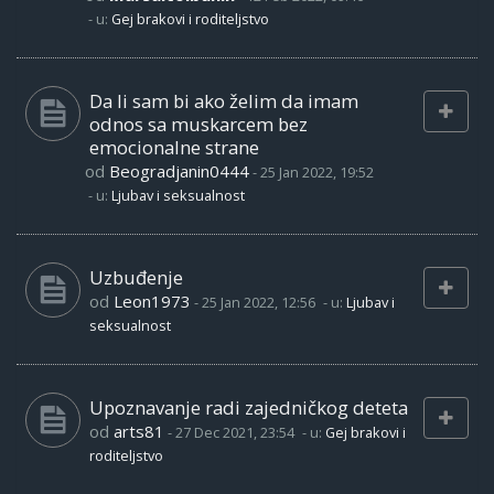
- u:
Gej brakovi i roditeljstvo
Da li sam bi ako želim da imam
odnos sa muskarcem bez
emocionalne strane
od
Beogradjanin0444
-
25 Jan 2022, 19:52
- u:
Ljubav i seksualnost
Uzbuđenje
od
Leon1973
-
25 Jan 2022, 12:56
- u:
Ljubav i
seksualnost
Upoznavanje radi zajedničkog deteta
od
arts81
-
27 Dec 2021, 23:54
- u:
Gej brakovi i
roditeljstvo