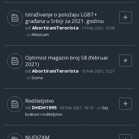
Istraživanje o položaju LGBT+
građana u Srbiji za 2021. godinu
od
AbortiraniTerorista
-
17 Feb 2021, 15:06
- u:
Aktivizam
Optimist magazin broj 58 (februar
2021)
od
AbortiraniTerorista
-
15 Feb 2021, 12:21
- u:
Scena
Roditeljstvo
od
DHDH1995
-
03 Feb 2021, 19:19
- u:
Gej
brakovi i roditeljstvo
NUDIZAM