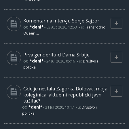
Komentar na intervju Sonje Sajzor
od
*deni*
-
03 Avg 2020, 12:53
- u:
Transrodno,
Queer, ...
Prva genderfluid Dama Srbije
od
*deni*
-
24 Jul 2020, 05:16
- u:
Društvo i
politika
Gde je nestala Zagorka Dolovac, moja
koleginica, aktuelni republički javni
tužilac?
od
*deni*
-
21 Jul 2020, 10:47
- u:
Društvo i
politika