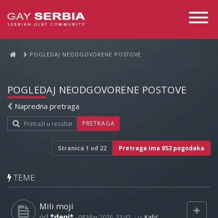
Toggle
Navigati
POGLEDAJ NEODGOVORENE POSTOVE
POGLEDAJ NEODGOVORENE POSTOVE
Napredna pretraga
PRETRAGA
Stranica
1
od
22
Pretraga ima 852 pogodaka
TEME
Mili moji
od
*deni*
-
08 Mar 2026, 13:41
- u:
Kafić