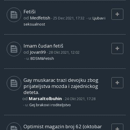
Fetiši
od
Medfetish
-
25 Dec 2021, 17:32
- u:
Ljubav i
seksualnost
Imam čudan fetiš
od
Jovan99
-
28 Okt 2021, 12:02
- u:
BDSM&Fetish
Gay muskarac trazi devojku zbog
prijateljstva mozda i zajednickog
deteta.
od
Marsaltolbuhin
-
24 Okt 2021, 17:28
- u:
Gej brakovi i roditeljstvo
Optimist magazin broj 62 (oktobar