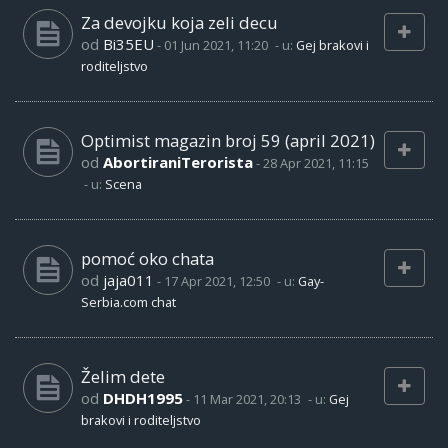
Za devojku koja zeli decu
od
Bi35EU
-
01 Jun 2021, 11:20
- u:
Gej brakovi i
roditeljstvo
Optimist magazin broj 59 (april 2021)
od
AbortiraniTerorista
-
28 Apr 2021, 11:15
- u:
Scena
pomoć oko chata
od
jaja011
-
17 Apr 2021, 12:50
- u:
Gay-
Serbia.com chat
Želim dete
od
DHDH1995
-
11 Mar 2021, 20:13
- u:
Gej
brakovi i roditeljstvo