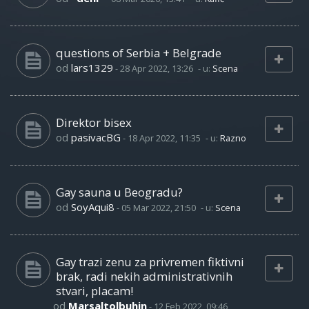
questions of Serbia + Belgrade
od
lars1329
-
28 Apr 2022, 13:26
- u:
Scena
Direktor bisex
od
pasivacBG
-
18 Apr 2022, 11:35
- u:
Razno
Gay sauna u Beogradu?
od
SoyAqui8
-
05 Mar 2022, 21:50
- u:
Scena
Gay trazi zenu za privremen fiktivni
brak, radi nekih administrativnih
stvari, placam!
od
Marsaltolbuhin
-
12 Feb 2022, 09:46