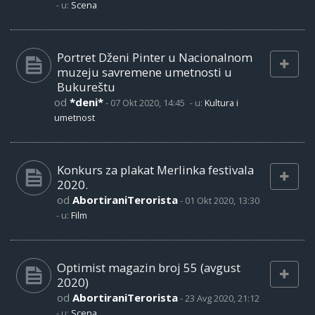
- u:
Scena
Portret Dženi Pinter u Nacionalnom
muzeju savremene umetnosti u
Bukureštu
od
*deni*
-
07 Okt 2020, 14:45
- u:
Kultura i
umetnost
Konkurs za plakat Merlinka festivala
2020.
od
AbortiraniTerorista
-
01 Okt 2020, 13:30
- u:
Film
Optimist magazin broj 55 (avgust
2020)
od
AbortiraniTerorista
-
23 Avg 2020, 21:12
- u:
Scena