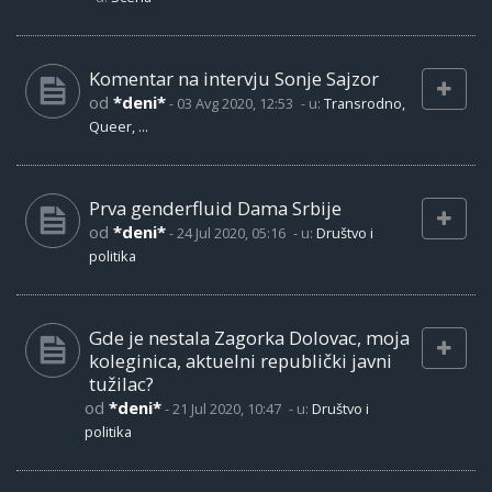
Komentar na intervju Sonje Sajzor
od
*deni*
-
03 Avg 2020, 12:53
- u:
Transrodno,
Queer, ...
Prva genderfluid Dama Srbije
od
*deni*
-
24 Jul 2020, 05:16
- u:
Društvo i
politika
Gde je nestala Zagorka Dolovac, moja
koleginica, aktuelni republički javni
tužilac?
od
*deni*
-
21 Jul 2020, 10:47
- u:
Društvo i
politika