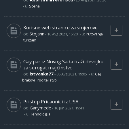
-
25 Avg 2021, 20:20
- u:
Scena
Korisne web stranice za smjerove
od
Stojann
-
16 Avg 2021, 15:20
- u:
Putovanja i
turizam
Gay par iz Novog Sada traži devojku
za surogat majčinstvo
od
istvanka77
-
06 Avg 2021, 19:05
- u:
Gej
brakovi i roditeljstvo
Pristup Pricaonici iz USA
od
Ganymede
-
16 Jun 2021, 19:41
- u:
Tehnologija