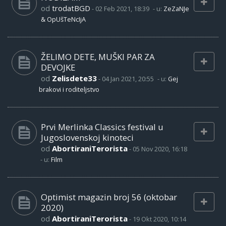
od
trodatBGD
-
02 Feb 2021, 18:39
- u:
ZeZaNJe
& OpUšTeNcIjA
ŽELIMO DETE, MUŠKI PAR ZA
DEVOJKE
od
Zelisdete33
-
04 Jan 2021, 20:55
- u:
Gej
brakovi i roditeljstvo
Prvi Merlinka Classics festival u
Jugoslovenskoj kinoteci
od
AbortiraniTerorista
-
05 Nov 2020, 16:18
- u:
Film
Optimist magazin broj 56 (oktobar
2020)
od
AbortiraniTerorista
-
19 Okt 2020, 10:14