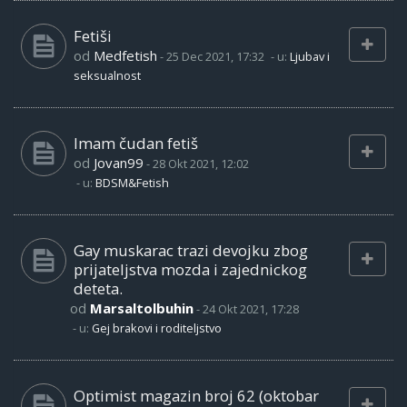
Fetiši
od
Medfetish
-
25 Dec 2021, 17:32
- u:
Ljubav i
seksualnost
Imam čudan fetiš
od
Jovan99
-
28 Okt 2021, 12:02
- u:
BDSM&Fetish
Gay muskarac trazi devojku zbog
prijateljstva mozda i zajednickog
deteta.
od
Marsaltolbuhin
-
24 Okt 2021, 17:28
- u:
Gej brakovi i roditeljstvo
Optimist magazin broj 62 (oktobar