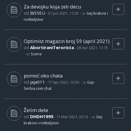
Za devojku koja zeli decu
od
Bi35EU
-
01 Jun 2021, 11:20
- u:
Gej brakovi i
roditeljstvo
Optimist magazin broj 59 (april 2021)
od
AbortiraniTerorista
-
28 Apr 2021, 11:15
- u:
Scena
pomoć oko chata
od
jaja011
-
17 Apr 2021, 12:50
- u:
Gay-
Serbia.com chat
Želim dete
od
DHDH1995
-
11 Mar 2021, 20:13
- u:
Gej
brakovi i roditeljstvo