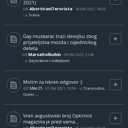
2021)
od
AbortiraniTerorista
-
18 Okt 2021, 18:20
- u:
Scena
Gay muskarac trazi devojku zbog
prijateljstva mozda i zajednickog
deteta.
od
Marsaltolbuhin
-
09 Okt 2021, 21:45
- u:
Gej brakovi i roditeljstvo
Molim za iskren odgovor :)
od
Mile25
-
01 Okt 2021, 10:59
- u:
Transrodno,
Queer, ...
Vreli avgustovski broj Optimist
magazina je pred vama...
od
AbortiraniTerorista