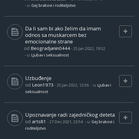
- u:
Gej brakovi i roditeljstvo
Da li sam bi ako želim da imam
odnos sa muskarcem bez
emocionalne strane
od
Beogradjanin0444
-
25 Jan 2022, 19:52
- u:
Ljubav i seksualnost
Uzbuđenje
od
Leon1973
-
25 Jan 2022, 12:56
- u:
Ljubav i
seksualnost
Upoznavanje radi zajedničkog deteta
od
arts81
-
27 Dec 2021, 23:54
- u:
Gej brakovi i
roditeljstvo