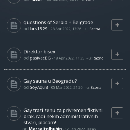
questions of Serbia + Belgrade
od
lars1329
-
28 Apr 2022, 13:26
- u:
Scena
Direktor bisex
od
pasivacBG
-
18 Apr 2022, 11:35
- u:
Razno
Gay sauna u Beogradu?
od
SoyAqui8
-
05 Mar 2022, 21:50
- u:
Scena
Gay trazi zenu za privremen fiktivni
brak, radi nekih administrativnih
stvari, placam!
od
Marsaltolbuhin
-
12 Feb 2022, 09:46