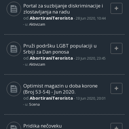
Portal za suzbijanje diskriminacije i
zlostavljanja na radu
od
AbortiraniTerorista
-
28 Jun 2020, 10:44
- u:
Aktivizam
Pruži podršku LGBT populaciji u
Srbiji za Dan ponosa
od
AbortiraniTerorista
-
23 Jun 2020, 23:45
- u:
Aktivizam
Optimist magazin u doba korone
(Broj 53-54) - Jun 2020.
od
AbortiraniTerorista
-
13 Jun 2020, 20:01
- u:
Scena
Pridika nečoveku