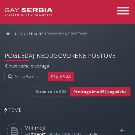
Toggle
Navigati
POGLEDAJ NEODGOVORENE POSTOVE
POGLEDAJ NEODGOVORENE POSTOVE
Napredna pretraga
PRETRAGA
Stranica
1
od
22
Pretraga ima 852 pogodaka
TEME
Mili moji
od
*deni*
-
08 Mar 2026, 13:41
- u:
Kafić