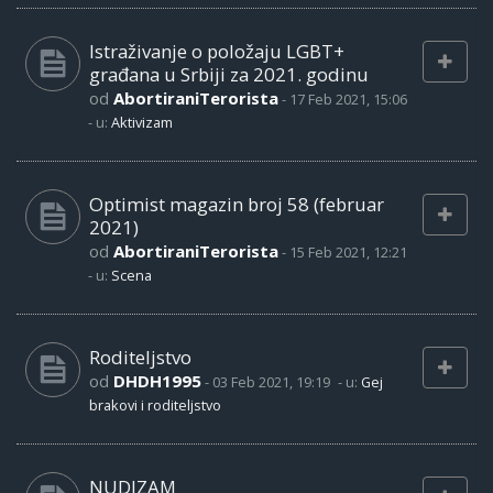
Istraživanje o položaju LGBT+
građana u Srbiji za 2021. godinu
od
AbortiraniTerorista
-
17 Feb 2021, 15:06
- u:
Aktivizam
Optimist magazin broj 58 (februar
2021)
od
AbortiraniTerorista
-
15 Feb 2021, 12:21
- u:
Scena
Roditeljstvo
od
DHDH1995
-
03 Feb 2021, 19:19
- u:
Gej
brakovi i roditeljstvo
NUDIZAM