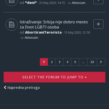
od
*deni*
-
23 Maj 2020, 14:15
- u:
Aktivizam
Istraživanje: Srbija nije dobro mesto
za život LGBTI osoba
od
AbortiraniTerorista
-
15 Maj 2020, 12:18
- u:
Aktivizam
1
2
3
4
5
…
22
SELECT THE FORUM TO JUMP TO
Napredna pretraga