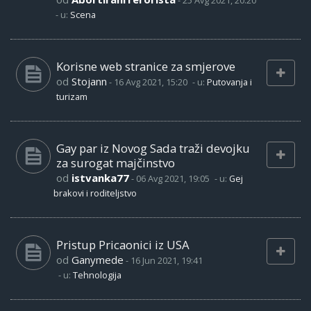
-
25 Avg 2021, 20:20
- u:
Scena
Korisne web stranice za smjerove
od
Stojann
-
16 Avg 2021, 15:20
- u:
Putovanja i
turizam
Gay par iz Novog Sada traži devojku
za surogat majčinstvo
od
istvanka77
-
06 Avg 2021, 19:05
- u:
Gej
brakovi i roditeljstvo
Pristup Pricaonici iz USA
od
Ganymede
-
16 Jun 2021, 19:41
- u:
Tehnologija