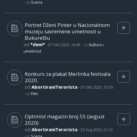
- u:
Scena
Portret Dženi Pinter u Nacionalnom
muzeju savremene umetnosti u
Bukureštu
od
*deni*
-
07 Okt 2020, 14:45
- u:
Kultura i
umetnost
Konkurs za plakat Merlinka festivala
2020.
od
AbortiraniTerorista
-
01 Okt 2020, 13:30
- u:
Film
Optimist magazin broj 55 (avgust
2020)
od
AbortiraniTerorista
-
23 Avg 2020, 21:12
- u:
Scena