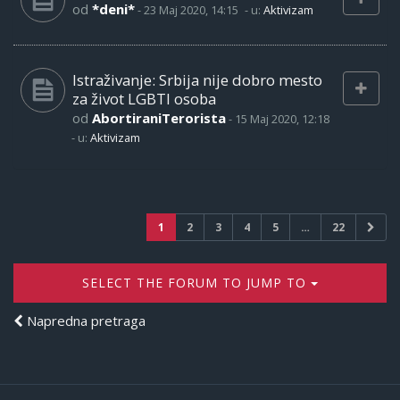
od
*deni*
-
23 Maj 2020, 14:15
- u:
Aktivizam
Istraživanje: Srbija nije dobro mesto
za život LGBTI osoba
od
AbortiraniTerorista
-
15 Maj 2020, 12:18
- u:
Aktivizam
1
2
3
4
5
…
22
SELECT THE FORUM TO JUMP TO
Napredna pretraga