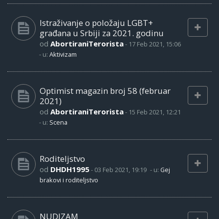
Istraživanje o položaju LGBT+
građana u Srbiji za 2021. godinu
od
AbortiraniTerorista
-
17 Feb 2021, 15:06
- u:
Aktivizam
Optimist magazin broj 58 (februar
2021)
od
AbortiraniTerorista
-
15 Feb 2021, 12:21
- u:
Scena
Roditeljstvo
od
DHDH1995
-
03 Feb 2021, 19:19
- u:
Gej
brakovi i roditeljstvo
NUDIZAM