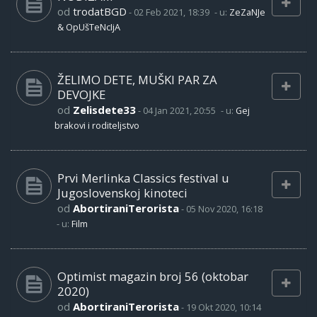
od
trodatBGD
-
02 Feb 2021, 18:39
- u:
ZeZaNJe
& OpUšTeNcIjA
ŽELIMO DETE, MUŠKI PAR ZA
DEVOJKE
od
Zelisdete33
-
04 Jan 2021, 20:55
- u:
Gej
brakovi i roditeljstvo
Prvi Merlinka Classics festival u
Jugoslovenskoj kinoteci
od
AbortiraniTerorista
-
05 Nov 2020, 16:18
- u:
Film
Optimist magazin broj 56 (oktobar
2020)
od
AbortiraniTerorista
-
19 Okt 2020, 10:14