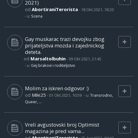
2021)
od
AbortiraniTerorista
-
18 Okt 2021, 18:20
- u:
Scena
Gay muskarac trazi devojku zbog
prijateljstva mozda i zajednickog
deteta.
od
Marsaltolbuhin
-
09 Okt 2021, 21:45
- u:
Gej brakovi i roditeljstvo
Molim za iskren odgovor :)
od
Mile25
-
01 Okt 2021, 10:59
- u:
Transrodno,
Queer, ...
Vreli avgustovski broj Optimist
magazina je pred vama...
od
AbortiraniTerorista