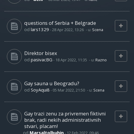
questions of Serbia + Belgrade
od
lars1329
-
28 Apr 2022, 13:26
- u:
Scena
Direktor bisex
od
pasivacBG
-
18 Apr 2022, 11:35
- u:
Razno
Gay sauna u Beogradu?
od
SoyAqui8
-
05 Mar 2022, 21:50
- u:
Scena
Gay trazi zenu za privremen fiktivni
brak, radi nekih administrativnih
stvari, placam!
od
Marsaltolbuhin
-
12 Feb 2022, 09:46