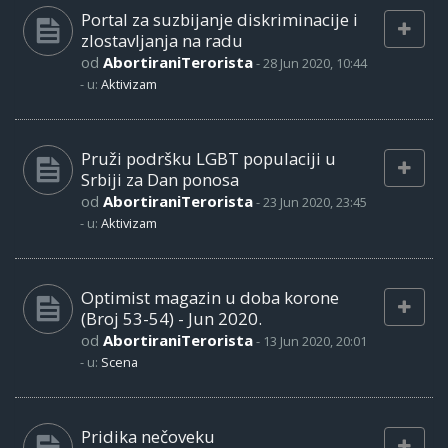
Portal za suzbijanje diskriminacije i
zlostavljanja na radu
od
AbortiraniTerorista
-
28 Jun 2020, 10:44
- u:
Aktivizam
Pruži podršku LGBT populaciji u
Srbiji za Dan ponosa
od
AbortiraniTerorista
-
23 Jun 2020, 23:45
- u:
Aktivizam
Optimist magazin u doba korone
(Broj 53-54) - Jun 2020.
od
AbortiraniTerorista
-
13 Jun 2020, 20:01
- u:
Scena
Pridika nečoveku