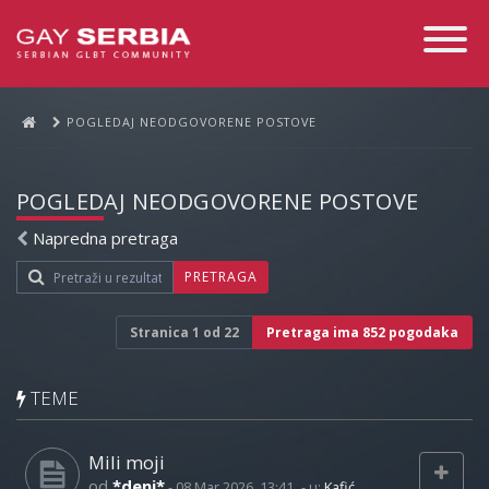
Toggle
Navigati
POGLEDAJ NEODGOVORENE POSTOVE
POGLEDAJ NEODGOVORENE POSTOVE
Napredna pretraga
PRETRAGA
Stranica
1
od
22
Pretraga ima 852 pogodaka
TEME
Mili moji
od
*deni*
-
08 Mar 2026, 13:41
- u:
Kafić