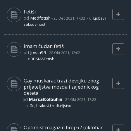
Fetiši
od
Medfetish
-
25 Dec 2021, 17:32
- u:
Ljubav i
seksualnost
Imam čudan fetiš
od
Jovan99
-
28 Okt 2021, 12:02
- u:
BDSM&Fetish
Gay muskarac trazi devojku zbog
prijateljstva mozda i zajednickog
deteta.
od
Marsaltolbuhin
-
24 Okt 2021, 17:28
- u:
Gej brakovi i roditeljstvo
Optimist magazin broj 62 (oktobar