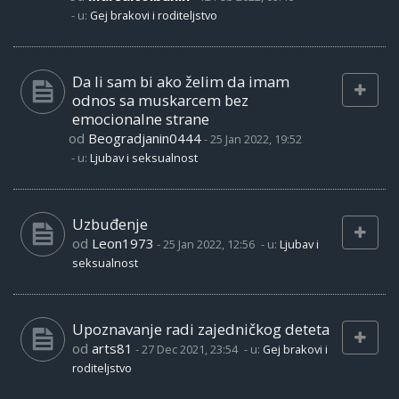
- u:
Gej brakovi i roditeljstvo
Da li sam bi ako želim da imam
odnos sa muskarcem bez
emocionalne strane
od
Beogradjanin0444
-
25 Jan 2022, 19:52
- u:
Ljubav i seksualnost
Uzbuđenje
od
Leon1973
-
25 Jan 2022, 12:56
- u:
Ljubav i
seksualnost
Upoznavanje radi zajedničkog deteta
od
arts81
-
27 Dec 2021, 23:54
- u:
Gej brakovi i
roditeljstvo