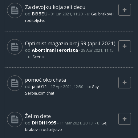
Za devojku koja zeli decu
od
Bi35EU
-
01 Jun 2021, 11:20
- u:
Gej brakovi i
roditeljstvo
Optimist magazin broj 59 (april 2021)
od
AbortiraniTerorista
-
28 Apr 2021, 11:15
- u:
Scena
pomoć oko chata
od
jaja011
-
17 Apr 2021, 12:50
- u:
Gay-
Serbia.com chat
Želim dete
od
DHDH1995
-
11 Mar 2021, 20:13
- u:
Gej
brakovi i roditeljstvo