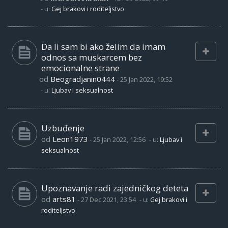
- u:
Gej brakovi i roditeljstvo
Da li sam bi ako želim da imam
odnos sa muskarcem bez
emocionalne strane
od
Beogradjanin0444
-
25 Jan 2022, 19:52
- u:
Ljubav i seksualnost
Uzbuđenje
od
Leon1973
-
25 Jan 2022, 12:56
- u:
Ljubav i
seksualnost
Upoznavanje radi zajedničkog deteta
od
arts81
-
27 Dec 2021, 23:54
- u:
Gej brakovi i
roditeljstvo