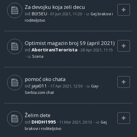
Za devojku koja zeli decu
od
Bi35EU
-
01 Jun 2021, 11:20
- u:
Gej brakovi i
roditeljstvo
Optimist magazin broj 59 (april 2021)
od
AbortiraniTerorista
-
28 Apr 2021, 11:15
- u:
Scena
pomoć oko chata
od
jaja011
-
17 Apr 2021, 12:50
- u:
Gay-
Serbia.com chat
Želim dete
od
DHDH1995
-
11 Mar 2021, 20:13
- u:
Gej
brakovi i roditeljstvo