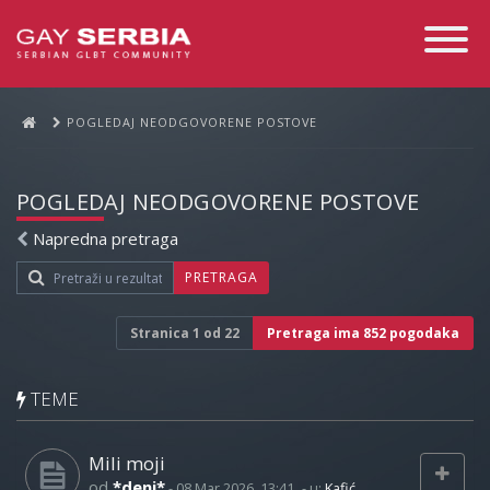
Toggle
Navigati
POGLEDAJ NEODGOVORENE POSTOVE
POGLEDAJ NEODGOVORENE POSTOVE
Napredna pretraga
PRETRAGA
Stranica
1
od
22
Pretraga ima 852 pogodaka
TEME
Mili moji
od
*deni*
-
08 Mar 2026, 13:41
- u:
Kafić