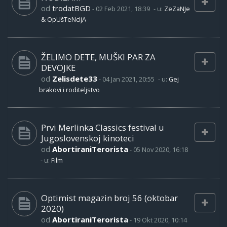
od
trodatBGD
-
02 Feb 2021, 18:39
- u:
ZeZaNJe
& OpUšTeNcIjA
ŽELIMO DETE, MUŠKI PAR ZA
DEVOJKE
od
Zelisdete33
-
04 Jan 2021, 20:55
- u:
Gej
brakovi i roditeljstvo
Prvi Merlinka Classics festival u
Jugoslovenskoj kinoteci
od
AbortiraniTerorista
-
05 Nov 2020, 16:18
- u:
Film
Optimist magazin broj 56 (oktobar
2020)
od
AbortiraniTerorista
-
19 Okt 2020, 10:14