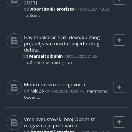
2021)
od
AbortiraniTerorista
-
18 Okt 2021, 18:20
- u:
Scena
Gay muskarac trazi devojku zbog
prijateljstva mozda i zajednickog
deteta.
od
Marsaltolbuhin
-
09 Okt 2021, 21:45
- u:
Gej brakovi i roditeljstvo
Molim za iskren odgovor :)
od
Mile25
-
01 Okt 2021, 10:59
- u:
Transrodno,
Queer, ...
Vreli avgustovski broj Optimist
magazina je pred vama...
od
AbortiraniTerorista