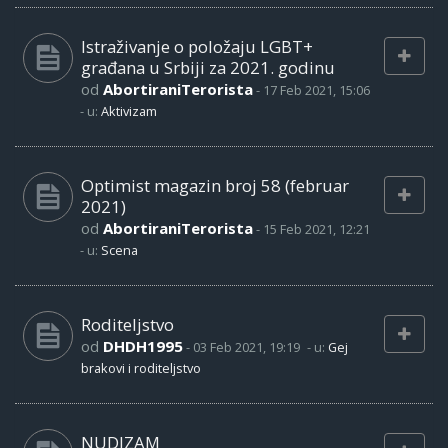
Istraživanje o položaju LGBT+
građana u Srbiji za 2021. godinu
od
AbortiraniTerorista
-
17 Feb 2021, 15:06
- u:
Aktivizam
Optimist magazin broj 58 (februar
2021)
od
AbortiraniTerorista
-
15 Feb 2021, 12:21
- u:
Scena
Roditeljstvo
od
DHDH1995
-
03 Feb 2021, 19:19
- u:
Gej
brakovi i roditeljstvo
NUDIZAM