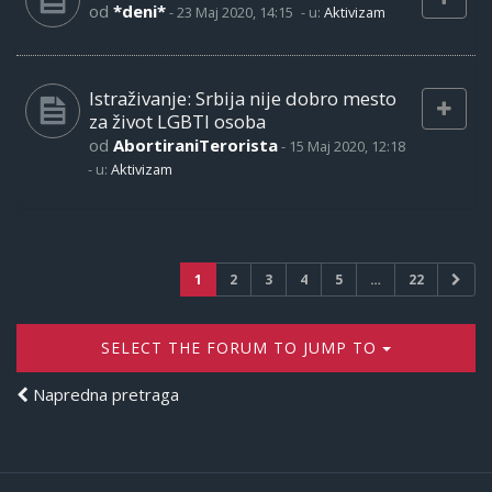
od
*deni*
-
23 Maj 2020, 14:15
- u:
Aktivizam
Istraživanje: Srbija nije dobro mesto
za život LGBTI osoba
od
AbortiraniTerorista
-
15 Maj 2020, 12:18
- u:
Aktivizam
1
2
3
4
5
…
22
SELECT THE FORUM TO JUMP TO
Napredna pretraga