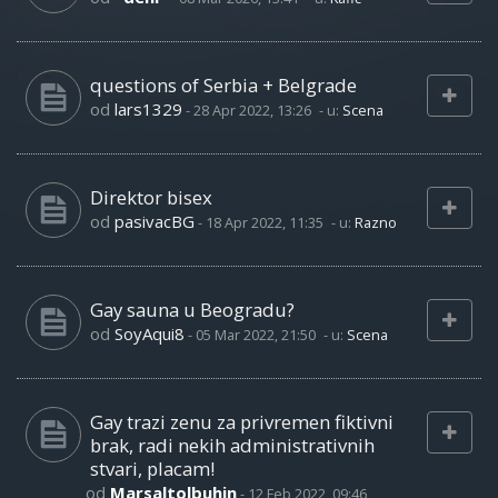
questions of Serbia + Belgrade
od
lars1329
-
28 Apr 2022, 13:26
- u:
Scena
Direktor bisex
od
pasivacBG
-
18 Apr 2022, 11:35
- u:
Razno
Gay sauna u Beogradu?
od
SoyAqui8
-
05 Mar 2022, 21:50
- u:
Scena
Gay trazi zenu za privremen fiktivni
brak, radi nekih administrativnih
stvari, placam!
od
Marsaltolbuhin
-
12 Feb 2022, 09:46