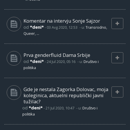
Komentar na intervju Sonje Sajzor
od
*deni*
-
03 Avg 2020, 12:53
- u:
Transrodno,
Queer, ...
Prva genderfluid Dama Srbije
od
*deni*
-
24 Jul 2020, 05:16
- u:
Društvo i
politika
Gde je nestala Zagorka Dolovac, moja
koleginica, aktuelni republički javni
tužilac?
od
*deni*
-
21 Jul 2020, 10:47
- u:
Društvo i
politika