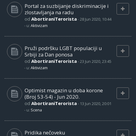
Portal za suzbijanje diskriminacije i
zlostavljanja na radu
od
AbortiraniTerorista
-
28 Jun 2020, 10:44
- u:
Aktivizam
Pruži podršku LGBT populaciji u
Srbiji za Dan ponosa
od
AbortiraniTerorista
-
23 Jun 2020, 23:45
- u:
Aktivizam
Optimist magazin u doba korone
(Broj 53-54) - Jun 2020.
od
AbortiraniTerorista
-
13 Jun 2020, 20:01
- u:
Scena
Pridika nečoveku