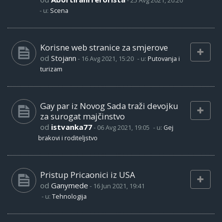
-
25 Avg 2021, 20:20
- u:
Scena
Korisne web stranice za smjerove
od
Stojann
-
16 Avg 2021, 15:20
- u:
Putovanja i
turizam
Gay par iz Novog Sada traži devojku
za surogat majčinstvo
od
istvanka77
-
06 Avg 2021, 19:05
- u:
Gej
brakovi i roditeljstvo
Pristup Pricaonici iz USA
od
Ganymede
-
16 Jun 2021, 19:41
- u:
Tehnologija