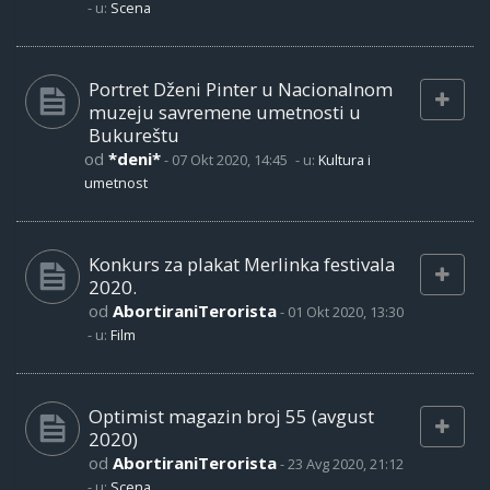
- u:
Scena
Portret Dženi Pinter u Nacionalnom
muzeju savremene umetnosti u
Bukureštu
od
*deni*
-
07 Okt 2020, 14:45
- u:
Kultura i
umetnost
Konkurs za plakat Merlinka festivala
2020.
od
AbortiraniTerorista
-
01 Okt 2020, 13:30
- u:
Film
Optimist magazin broj 55 (avgust
2020)
od
AbortiraniTerorista
-
23 Avg 2020, 21:12
- u:
Scena