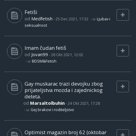
Fetiši
od
Medfetish
-
25 Dec 2021, 17:32
- u:
Ljubav i
seksualnost
Imam čudan fetiš
od
Jovan99
-
28 Okt 2021, 12:02
- u:
BDSM&Fetish
Gay muskarac trazi devojku zbog
prijateljstva mozda i zajednickog
deteta.
od
Marsaltolbuhin
-
24 Okt 2021, 17:28
- u:
Gej brakovi i roditeljstvo
Optimist magazin broj 62 (oktobar