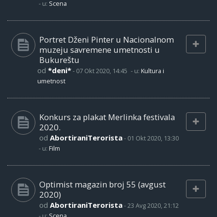
- u:
Scena
Portret Dženi Pinter u Nacionalnom
muzeju savremene umetnosti u
Bukureštu
od
*deni*
-
07 Okt 2020, 14:45
- u:
Kultura i
umetnost
Konkurs za plakat Merlinka festivala
2020.
od
AbortiraniTerorista
-
01 Okt 2020, 13:30
- u:
Film
Optimist magazin broj 55 (avgust
2020)
od
AbortiraniTerorista
-
23 Avg 2020, 21:12
- u:
Scena