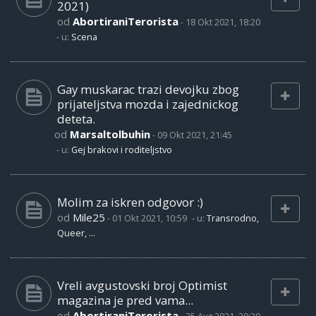
2021)
od
AbortiraniTerorista
-
18 Okt 2021, 18:20
- u:
Scena
Gay muskarac trazi devojku zbog
prijateljstva mozda i zajednickog
deteta.
od
Marsaltolbuhin
-
09 Okt 2021, 21:45
- u:
Gej brakovi i roditeljstvo
Molim za iskren odgovor :)
od
Mile25
-
01 Okt 2021, 10:59
- u:
Transrodno,
Queer, ...
Vreli avgustovski broj Optimist
magazina je pred vama...
od
AbortiraniTerorista