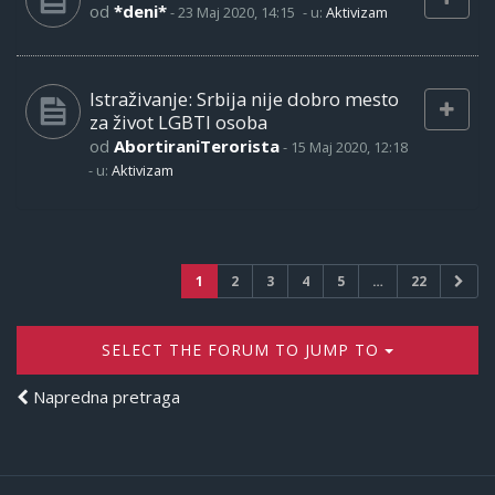
od
*deni*
-
23 Maj 2020, 14:15
- u:
Aktivizam
Istraživanje: Srbija nije dobro mesto
za život LGBTI osoba
od
AbortiraniTerorista
-
15 Maj 2020, 12:18
- u:
Aktivizam
1
2
3
4
5
…
22
SELECT THE FORUM TO JUMP TO
Napredna pretraga