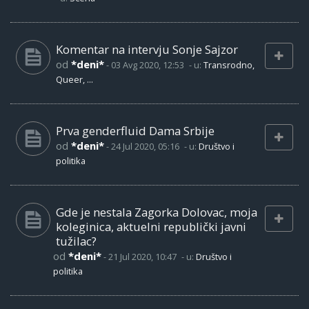
Komentar na intervju Sonje Sajzor
od
*deni*
-
03 Avg 2020, 12:53
- u:
Transrodno,
Queer, ...
Prva genderfluid Dama Srbije
od
*deni*
-
24 Jul 2020, 05:16
- u:
Društvo i
politika
Gde je nestala Zagorka Dolovac, moja
koleginica, aktuelni republički javni
tužilac?
od
*deni*
-
21 Jul 2020, 10:47
- u:
Društvo i
politika