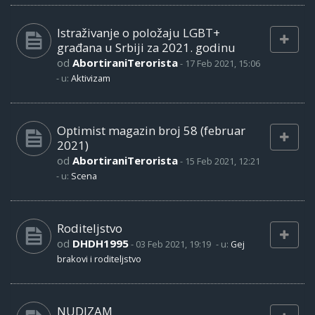
Istraživanje o položaju LGBT+
građana u Srbiji za 2021. godinu
od
AbortiraniTerorista
-
17 Feb 2021, 15:06
- u:
Aktivizam
Optimist magazin broj 58 (februar
2021)
od
AbortiraniTerorista
-
15 Feb 2021, 12:21
- u:
Scena
Roditeljstvo
od
DHDH1995
-
03 Feb 2021, 19:19
- u:
Gej
brakovi i roditeljstvo
NUDIZAM