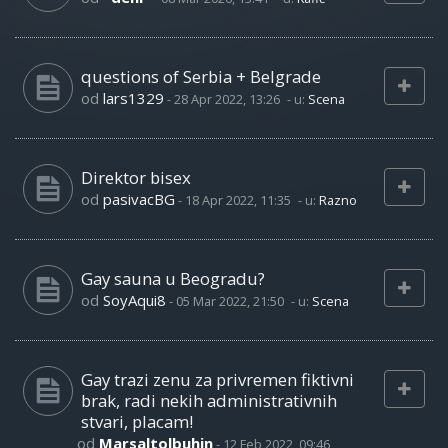
questions of Serbia + Belgrade
od
lars1329
-
28 Apr 2022, 13:26
- u:
Scena
Direktor bisex
od
pasivacBG
-
18 Apr 2022, 11:35
- u:
Razno
Gay sauna u Beogradu?
od
SoyAqui8
-
05 Mar 2022, 21:50
- u:
Scena
Gay trazi zenu za privremen fiktivni
brak, radi nekih administrativnih
stvari, placam!
od
Marsaltolbuhin
-
12 Feb 2022, 09:46