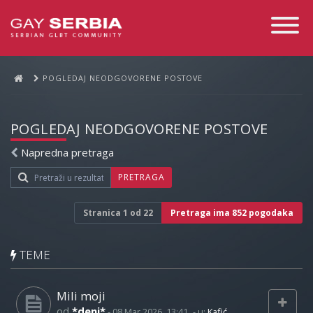
Toggle
Navigati
POGLEDAJ NEODGOVORENE POSTOVE
POGLEDAJ NEODGOVORENE POSTOVE
Napredna pretraga
PRETRAGA
Stranica
1
od
22
Pretraga ima 852 pogodaka
TEME
Mili moji
od
*deni*
-
08 Mar 2026, 13:41
- u:
Kafić