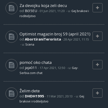
Za devojku koja zeli decu
od
Bi35EU
-
01 Jun 2021, 11:20
- u:
Gej brakovi i
roditeljstvo
Optimist magazin broj 59 (april 2021)
od
AbortiraniTerorista
-
28 Apr 2021, 11:15
- u:
Scena
pomoć oko chata
od
jaja011
-
17 Apr 2021, 12:50
- u:
Gay-
Serbia.com chat
Želim dete
od
DHDH1995
-
11 Mar 2021, 20:13
- u:
Gej
brakovi i roditeljstvo