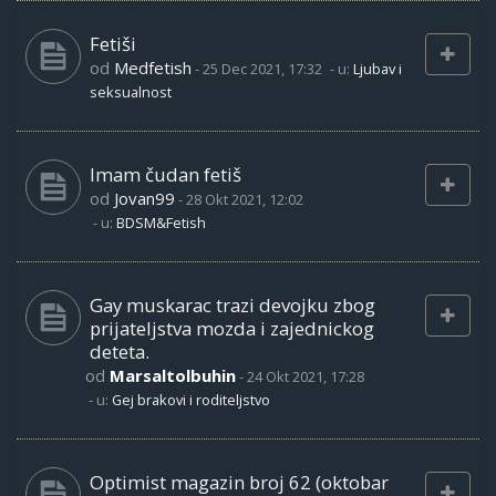
Fetiši
od
Medfetish
-
25 Dec 2021, 17:32
- u:
Ljubav i
seksualnost
Imam čudan fetiš
od
Jovan99
-
28 Okt 2021, 12:02
- u:
BDSM&Fetish
Gay muskarac trazi devojku zbog
prijateljstva mozda i zajednickog
deteta.
od
Marsaltolbuhin
-
24 Okt 2021, 17:28
- u:
Gej brakovi i roditeljstvo
Optimist magazin broj 62 (oktobar