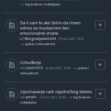
- u:
Gej brakovi i roditeljstvo
Da li sam bi ako želim da imam
odnos sa muskarcem bez
emocionalne strane
od
Beogradjanin0444
-
25 Jan 2022, 19:52
- u:
Ljubav i seksualnost
Uzbuđenje
od
Leon1973
-
25 Jan 2022, 12:56
- u:
Ljubav i
seksualnost
Upoznavanje radi zajedničkog deteta
od
arts81
-
27 Dec 2021, 23:54
- u:
Gej brakovi i
roditeljstvo