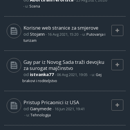
-
25 Avg 2021, 20:20
- u:
Scena
Korisne web stranice za smjerove
od
Stojann
-
16 Avg 2021, 15:20
- u:
Putovanja i
turizam
Gay par iz Novog Sada traži devojku
za surogat majčinstvo
od
istvanka77
-
06 Avg 2021, 19:05
- u:
Gej
brakovi i roditeljstvo
Pristup Pricaonici iz USA
od
Ganymede
-
16 Jun 2021, 19:41
- u:
Tehnologija