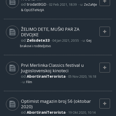
od
trodatBGD
-
02 Feb 2021, 18:39
- u:
ZeZaNJe
& OpUšTeNcIjA
ŽELIMO DETE, MUŠKI PAR ZA
DEVOJKE
od
Zelisdete33
-
04 Jan 2021, 20:55
- u:
Gej
brakovi i roditeljstvo
Prvi Merlinka Classics festival u
Jugoslovenskoj kinoteci
od
AbortiraniTerorista
-
05 Nov 2020, 16:18
- u:
Film
Optimist magazin broj 56 (oktobar
2020)
od
AbortiraniTerorista
-
19 Okt 2020, 10:14