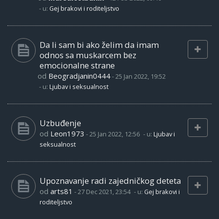
- u:
Gej brakovi i roditeljstvo
Da li sam bi ako želim da imam
odnos sa muskarcem bez
emocionalne strane
od
Beogradjanin0444
-
25 Jan 2022, 19:52
- u:
Ljubav i seksualnost
Uzbuđenje
od
Leon1973
-
25 Jan 2022, 12:56
- u:
Ljubav i
seksualnost
Upoznavanje radi zajedničkog deteta
od
arts81
-
27 Dec 2021, 23:54
- u:
Gej brakovi i
roditeljstvo