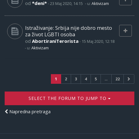
od
*deni*
-
23 Maj 2020, 14:15
- u:
Aktivizam
Istraživanje: Srbija nije dobro mesto
za život LGBTI osoba
od
AbortiraniTerorista
-
15 Maj 2020, 12:18
- u:
Aktivizam
1
2
3
4
5
…
22
SELECT THE FORUM TO JUMP TO
Napredna pretraga