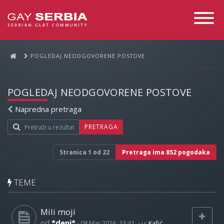
Toggle
Navigati
POGLEDAJ NEODGOVORENE POSTOVE
POGLEDAJ NEODGOVORENE POSTOVE
Napredna pretraga
PRETRAGA
Stranica
1
od
22
Pretraga ima 852 pogodaka
TEME
Mili moji
od
*deni*
-
08 Mar 2026, 13:41
- u:
Kafić