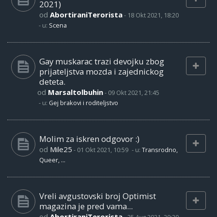
2021)
od
AbortiraniTerorista
-
18 Okt 2021, 18:20
- u:
Scena
Gay muskarac trazi devojku zbog
prijateljstva mozda i zajednickog
deteta.
od
Marsaltolbuhin
-
09 Okt 2021, 21:45
- u:
Gej brakovi i roditeljstvo
Molim za iskren odgovor :)
od
Mile25
-
01 Okt 2021, 10:59
- u:
Transrodno,
Queer, ...
Vreli avgustovski broj Optimist
magazina je pred vama...
od
AbortiraniTerorista