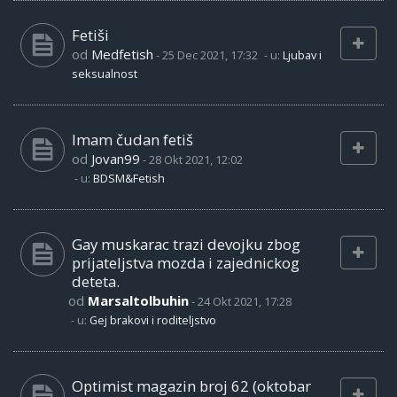
Fetiši
od
Medfetish
-
25 Dec 2021, 17:32
- u:
Ljubav i
seksualnost
Imam čudan fetiš
od
Jovan99
-
28 Okt 2021, 12:02
- u:
BDSM&Fetish
Gay muskarac trazi devojku zbog
prijateljstva mozda i zajednickog
deteta.
od
Marsaltolbuhin
-
24 Okt 2021, 17:28
- u:
Gej brakovi i roditeljstvo
Optimist magazin broj 62 (oktobar