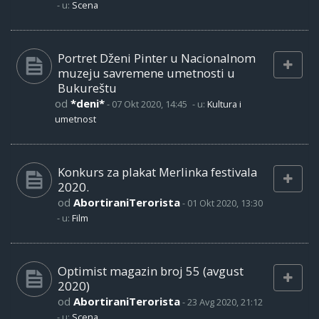
- u:
Scena
Portret Dženi Pinter u Nacionalnom
muzeju savremene umetnosti u
Bukureštu
od
*deni*
-
07 Okt 2020, 14:45
- u:
Kultura i
umetnost
Konkurs za plakat Merlinka festivala
2020.
od
AbortiraniTerorista
-
01 Okt 2020, 13:30
- u:
Film
Optimist magazin broj 55 (avgust
2020)
od
AbortiraniTerorista
-
23 Avg 2020, 21:12
- u:
Scena