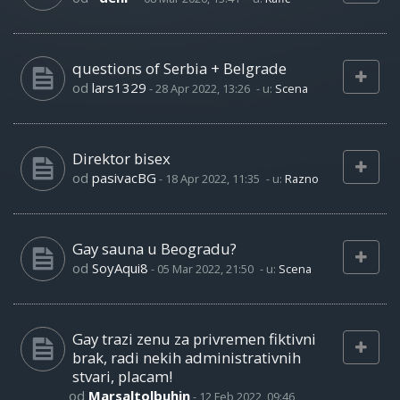
questions of Serbia + Belgrade
od
lars1329
-
28 Apr 2022, 13:26
- u:
Scena
Direktor bisex
od
pasivacBG
-
18 Apr 2022, 11:35
- u:
Razno
Gay sauna u Beogradu?
od
SoyAqui8
-
05 Mar 2022, 21:50
- u:
Scena
Gay trazi zenu za privremen fiktivni
brak, radi nekih administrativnih
stvari, placam!
od
Marsaltolbuhin
-
12 Feb 2022, 09:46