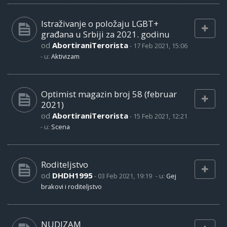
Istraživanje o položaju LGBT+
građana u Srbiji za 2021. godinu
od
AbortiraniTerorista
-
17 Feb 2021, 15:06
- u:
Aktivizam
Optimist magazin broj 58 (februar
2021)
od
AbortiraniTerorista
-
15 Feb 2021, 12:21
- u:
Scena
Roditeljstvo
od
DHDH1995
-
03 Feb 2021, 19:19
- u:
Gej
brakovi i roditeljstvo
NUDIZAM