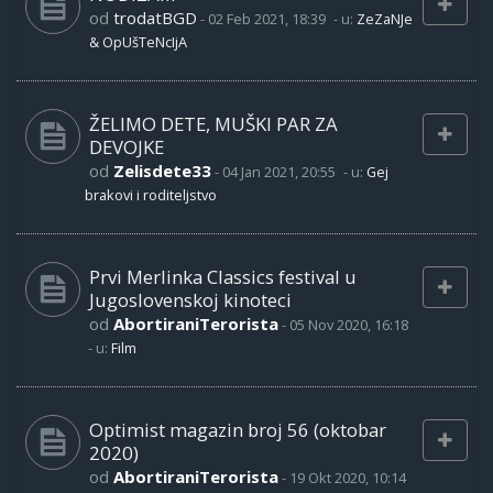
od
trodatBGD
-
02 Feb 2021, 18:39
- u:
ZeZaNJe
& OpUšTeNcIjA
ŽELIMO DETE, MUŠKI PAR ZA
DEVOJKE
od
Zelisdete33
-
04 Jan 2021, 20:55
- u:
Gej
brakovi i roditeljstvo
Prvi Merlinka Classics festival u
Jugoslovenskoj kinoteci
od
AbortiraniTerorista
-
05 Nov 2020, 16:18
- u:
Film
Optimist magazin broj 56 (oktobar
2020)
od
AbortiraniTerorista
-
19 Okt 2020, 10:14