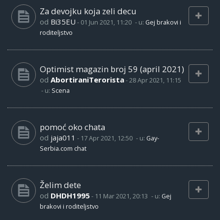
Za devojku koja zeli decu
od
Bi35EU
-
01 Jun 2021, 11:20
- u:
Gej brakovi i
roditeljstvo
Optimist magazin broj 59 (april 2021)
od
AbortiraniTerorista
-
28 Apr 2021, 11:15
- u:
Scena
pomoć oko chata
od
jaja011
-
17 Apr 2021, 12:50
- u:
Gay-
Serbia.com chat
Želim dete
od
DHDH1995
-
11 Mar 2021, 20:13
- u:
Gej
brakovi i roditeljstvo