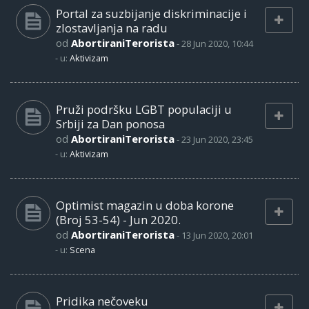
Portal za suzbijanje diskriminacije i
zlostavljanja na radu
od
AbortiraniTerorista
-
28 Jun 2020, 10:44
- u:
Aktivizam
Pruži podršku LGBT populaciji u
Srbiji za Dan ponosa
od
AbortiraniTerorista
-
23 Jun 2020, 23:45
- u:
Aktivizam
Optimist magazin u doba korone
(Broj 53-54) - Jun 2020.
od
AbortiraniTerorista
-
13 Jun 2020, 20:01
- u:
Scena
Pridika nečoveku