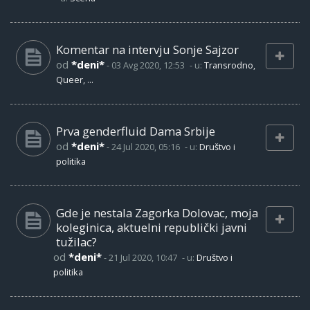
Komentar na intervju Sonje Sajzor
od
*deni*
-
03 Avg 2020, 12:53
- u:
Transrodno,
Queer, ...
Prva genderfluid Dama Srbije
od
*deni*
-
24 Jul 2020, 05:16
- u:
Društvo i
politika
Gde je nestala Zagorka Dolovac, moja
koleginica, aktuelni republički javni
tužilac?
od
*deni*
-
21 Jul 2020, 10:47
- u:
Društvo i
politika