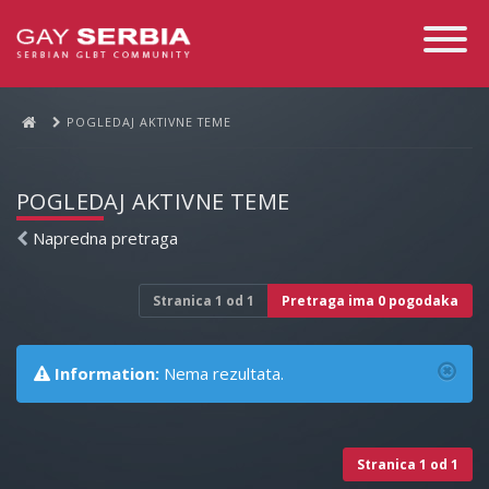
Toggle
Navigati
POGLEDAJ AKTIVNE TEME
POGLEDAJ AKTIVNE TEME
Napredna pretraga
Stranica
1
od
1
Pretraga ima 0 pogodaka
Information:
Nema rezultata.
Stranica
1
od
1