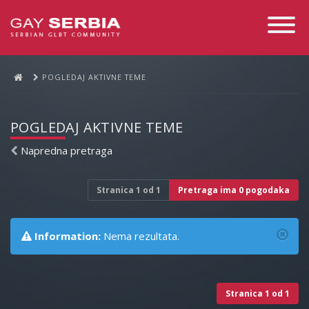
Toggle
Navigati
POGLEDAJ AKTIVNE TEME
POGLEDAJ AKTIVNE TEME
Napredna pretraga
Stranica
1
od
1
Pretraga ima 0 pogodaka
Information:
Nema rezultata.
Stranica
1
od
1