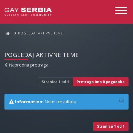
Toggle
Navigati
POGLEDAJ AKTIVNE TEME
POGLEDAJ AKTIVNE TEME
Napredna pretraga
Stranica
1
od
1
Pretraga ima 0 pogodaka
Information:
Nema rezultata.
Stranica
1
od
1