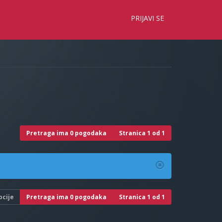
×
PRIJAVI SE
Pretraga ima 0 pogodaka
Stranica
1
od
1
pcije
Pretraga ima 0 pogodaka
Stranica
1
od
1