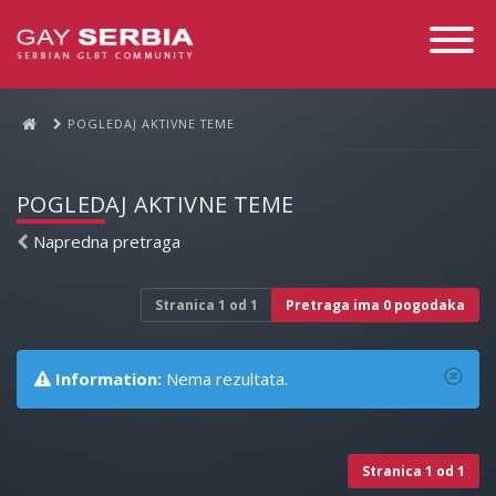
Toggle
Navigati
POGLEDAJ AKTIVNE TEME
POGLEDAJ AKTIVNE TEME
Napredna pretraga
Stranica
1
od
1
Pretraga ima 0 pogodaka
Information:
Nema rezultata.
Stranica
1
od
1