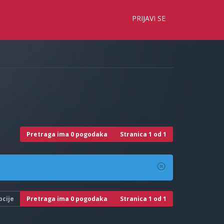
×
PRIJAVI SE
Pretraga ima 0 pogodaka
Stranica
1
od
1
pcije
Pretraga ima 0 pogodaka
Stranica
1
od
1