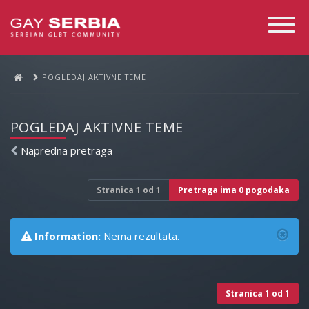
Toggle
Navigati
POGLEDAJ AKTIVNE TEME
POGLEDAJ AKTIVNE TEME
Napredna pretraga
Stranica
1
od
1
Pretraga ima 0 pogodaka
Information:
Nema rezultata.
Stranica
1
od
1