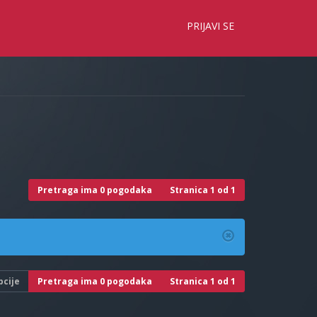
×
PRIJAVI SE
Pretraga ima 0 pogodaka
Stranica
1
od
1
pcije
Pretraga ima 0 pogodaka
Stranica
1
od
1