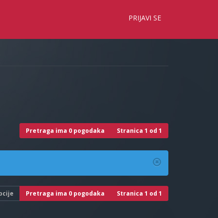
×
PRIJAVI SE
Pretraga ima 0 pogodaka
Stranica
1
od
1
pcije
Pretraga ima 0 pogodaka
Stranica
1
od
1