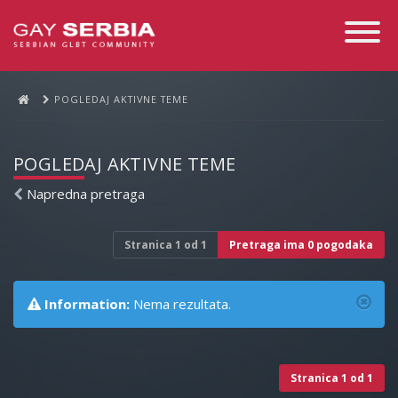
Toggle
Navigati
POGLEDAJ AKTIVNE TEME
POGLEDAJ AKTIVNE TEME
Napredna pretraga
Stranica
1
od
1
Pretraga ima 0 pogodaka
Information:
Nema rezultata.
Stranica
1
od
1